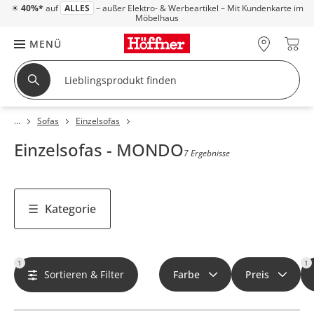
☀
40%*
auf
ALLES
– außer Elektro- & Werbeartikel – Mit Kundenkarte im
Möbelhaus
MENÜ
Sofas
Einzelsofas
Einzelsofas - MONDO
7 Ergebnisse
Kategorie
1
1
Sortieren & Filter
Farbe
Preis