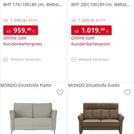
BHT 174|100|89 cm, Webstoff
BHT 200|100|89 cm, Webstoff
ab
1.599
,
€
ab
1.699
,
€
00
00
***
***
959
,
1.019
,
40
40
ab
€
ab
€
Online zum
Online zum
Kundenkartenpreis
Kundenkartenpreis
Weitere Varianten
Weitere Varianten
MONDO Einzelsofa Piatto
MONDO Einzelsofa Evado