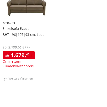
MONDO
Einzelsofa
Evado
BHT 196|107|93 cm, Leder
ab
2.799
,
€
00
***
1.679
,
40
ab
€
Online zum
Kundenkartenpreis
Weitere Varianten