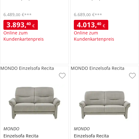
6.489
,
€
6.689
,
€
00
00
***
***
3.893
,
4.013
,
40
40
€
€
Online zum
Online zum
Kundenkartenpreis
Kundenkartenpreis
MONDO Einzelsofa Recita
MONDO Einzelsofa Recita
MONDO
MONDO
Einzelsofa
Recita
Einzelsofa
Recita