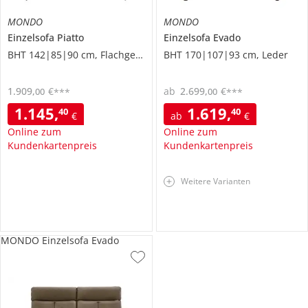
MONDO
MONDO
Einzelsofa
Piatto
Einzelsofa
Evado
BHT 142|85|90 cm, Flachgewebe
BHT 170|107|93 cm, Leder
1.909
,
€
ab
2.699
,
€
00
00
***
***
1.145
,
1.619
,
40
40
€
ab
€
Online zum
Online zum
Kundenkartenpreis
Kundenkartenpreis
Weitere Varianten
MONDO Einzelsofa Evado