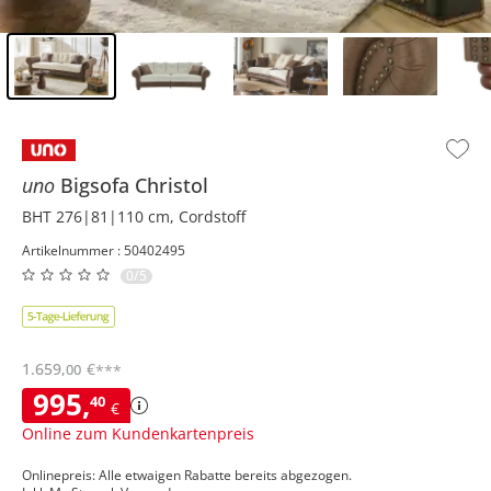
Inhalt der Seitenleiste überspringen - Zum Seitenende
uno
Bigsofa
Christol
BHT 276|81|110 cm, Cordstoff
Artikelnummer : 50402495
0/5
1.659
,
€
00
***
995
,
40
€
Online zum Kundenkartenpreis
Onlinepreis: Alle etwaigen Rabatte bereits abgezogen.