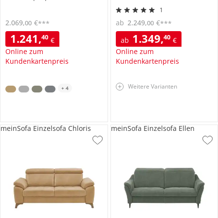
1
2.069
,
€
ab
2.249
,
€
00
00
***
***
1.241
,
1.349
,
40
40
€
ab
€
Online zum
Online zum
Kundenkartenpreis
Kundenkartenpreis
Weitere Varianten
+
4
meinSofa Einzelsofa Chloris
meinSofa Einzelsofa Ellen