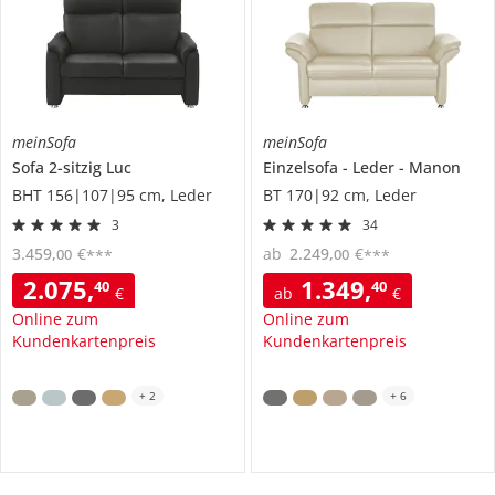
meinSofa
meinSofa
Sofa 2-sitzig
Luc
Einzelsofa
Leder
Manon
BHT 156|107|95 cm, Leder
BT 170|92 cm, Leder
3
34
3.459
,
€
ab
2.249
,
€
00
00
***
***
2.075
,
1.349
,
40
40
€
ab
€
Online zum
Online zum
Kundenkartenpreis
Kundenkartenpreis
+
2
+
6