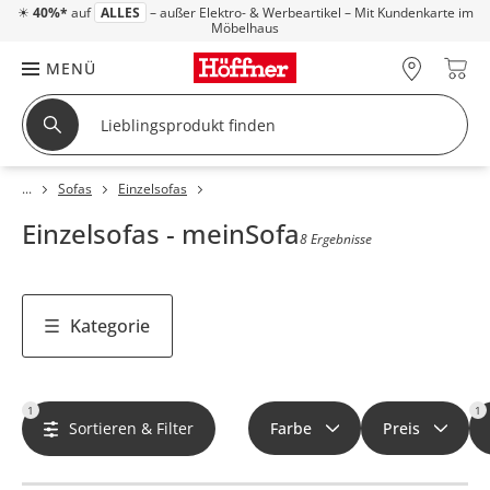
☀
40%*
auf
ALLES
– außer Elektro- & Werbeartikel – Mit Kundenkarte im
Möbelhaus
MENÜ
Sofas
Einzelsofas
Einzelsofas - meinSofa
8 Ergebnisse
Kategorie
1
1
Sortieren & Filter
Farbe
Preis