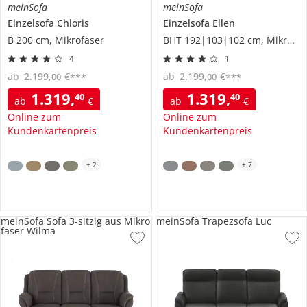
meinSofa
meinSofa
Einzelsofa
Chloris
Einzelsofa
Ellen
B 200 cm, Mikrofaser
BHT 192|103|102 cm, Mikrofaser
4
1
ab
2.199
,
€
ab
2.199
,
€
00
00
***
***
1.319
,
1.319
,
40
40
ab
€
ab
€
Online zum
Online zum
Kundenkartenpreis
Kundenkartenpreis
+
2
+
7
meinSofa Sofa 3-sitzig aus Mikro
meinSofa Trapezsofa Luc
faser Wilma