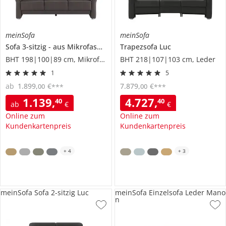
meinSofa
meinSofa
Sofa 3-sitzig
aus Mikrofaser
Wilma
Trapezsofa
Luc
BHT 198|100|89 cm, Mikrofaser
BHT 218|107|103 cm, Leder
1
5
ab
1.899
,
€
7.879
,
€
00
00
***
***
1.139
,
4.727
,
40
40
ab
€
€
Online zum
Online zum
Kundenkartenpreis
Kundenkartenpreis
+
4
+
3
meinSofa Sofa 2-sitzig Luc
meinSofa Einzelsofa Leder Mano
n