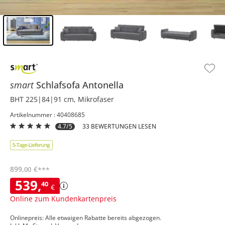
Inhalt der Seitenleiste überspringen - Zum Seitenende
smart
Schlafsofa
Antonella
BHT 225|84|91 cm, Mikrofaser
Artikelnummer : 40408685
4.7/5
33 BEWERTUNGEN LESEN
899
,
€
00
***
539
,
40
€
Online zum Kundenkartenpreis
Onlinepreis: Alle etwaigen Rabatte bereits abgezogen.