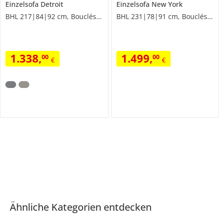
Einzelsofa
Detroit
Einzelsofa
New York
BHL 217|84|92 cm, Boucléstoff
BHL 231|78|91 cm, Boucléstoff
1.338
,
1.499
,
00
00
€
€
Ähnliche Kategorien entdecken