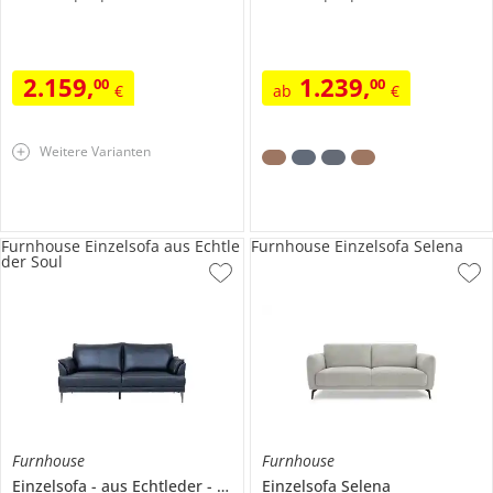
2.159
,
1.239
,
00
00
€
ab
€
Weitere Varianten
Furnhouse Einzelsofa aus Echtle
Furnhouse Einzelsofa Selena
der Soul
Furnhouse
Furnhouse
Einzelsofa
aus Echtleder
Soul
Einzelsofa
Selena