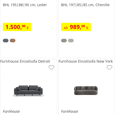
BHL 195|88|90 cm, Leder
BHL 197|85|85 cm, Chenille
1.500
,
989
,
00
00
€
ab
€
Furnhouse Einzelsofa Detroit
Furnhouse Einzelsofa New York
Furnhouse
Furnhouse