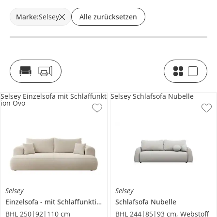
Marke
:
Selsey
Alle zurücksetzen
Selsey Einzelsofa mit Schlaffunkt
Selsey Schlafsofa Nubelle
ion Ovo
Selsey
Selsey
Einzelsofa
mit Schlaffunktion
Ovo
Schlafsofa Nubelle
BHL 250|92|110 cm
BHL 244|85|93 cm, Webstoff