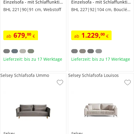
Einzelsofa
mit Schlaffunktion
Diego
Einzelsofa
mit Schlaffunktion
BHL 221|90|91 cm, Webstoff
BHL 227|92|104 cm, Boucléstoff
679
,
1.229
,
00
00
ab
€
ab
€
Lieferzeit: bis zu 17 Werktage
Lieferzeit: bis zu 17 Werktage
Selsey Schlafsofa Ummo
Selsey Schlafsofa Louisos
Selsey
Selsey