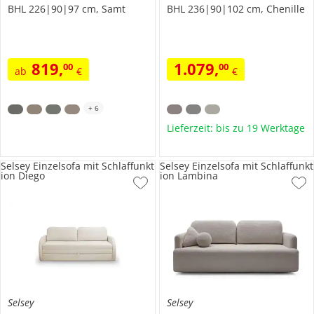
BHL 226|90|97 cm, Samt
BHL 236|90|102 cm, Chenille
819
,
1.079
,
00
00
ab
€
€
+
6
Lieferzeit: bis zu 19 Werktage
Selsey Einzelsofa mit Schlaffunkt
Selsey Einzelsofa mit Schlaffunkt
ion Diego
ion Lambina
Selsey
Selsey