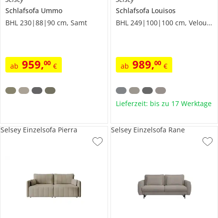
Schlafsofa
Ummo
Schlafsofa Louisos
BHL 230|88|90 cm, Samt
BHL 249|100|100 cm, Velours
959
,
989
,
00
00
ab
€
ab
€
Lieferzeit: bis zu 17 Werktage
Selsey Einzelsofa Pierra
Selsey Einzelsofa Rane