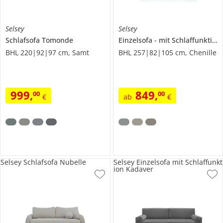
Selsey
Selsey
Schlafsofa Tomonde
Einzelsofa
mit Schlaffunktion
BHL 220|92|97 cm, Samt
BHL 257|82|105 cm, Chenille
999
,
849
,
00
00
€
ab
€
Selsey Schlafsofa Nubelle
Selsey Einzelsofa mit Schlaffunkt
ion Kadaver