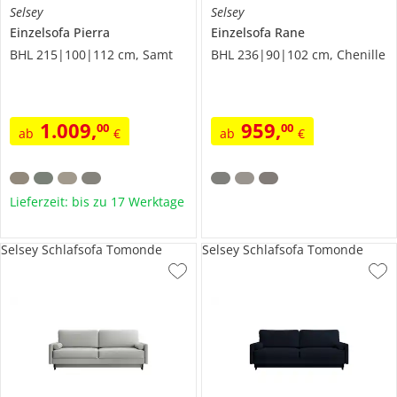
Selsey
Selsey
Einzelsofa
Pierra
Einzelsofa
Rane
BHL 215|100|112 cm, Samt
BHL 236|90|102 cm, Chenille
1.009
,
959
,
00
00
ab
€
ab
€
Lieferzeit: bis zu 17 Werktage
Selsey Schlafsofa Tomonde
Selsey Schlafsofa Tomonde