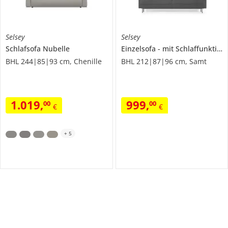
Selsey
Selsey
Schlafsofa Nubelle
Einzelsofa
mit Schlaffunktion
BHL 244|85|93 cm, Chenille
BHL 212|87|96 cm, Samt
1.019
,
999
,
00
00
€
€
+
5