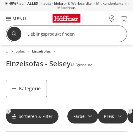
☀
40%*
auf
ALLES
– außer Elektro- & Werbeartikel – Mit Kundenkarte im
Möbelhaus
MENÜ
Sofas
Einzelsofas
Einzelsofas - Selsey
18 Ergebnisse
Kategorie
1
1
Sortieren & Filter
Farbe
Preis