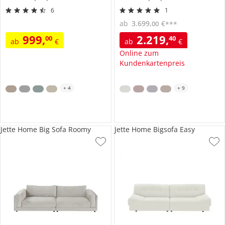
6
1
ab
3.699
,
€
00
***
999
,
2.219
,
00
40
ab
€
ab
€
Online zum
Kundenkartenpreis
+
4
+
9
Jette Home Big Sofa Roomy
Jette Home Bigsofa Easy