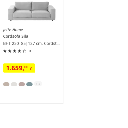
Jette Home
Cordsofa
Sila
BHT 230|85|127 cm, Cordstoff
9
1.659
,
00
€
+
3