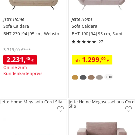
Jette Home
Jette Home
Sofa
Caldara
Sofa
Caldara
BHT 230|94|95 cm, Webstoff meliert
BHT 190|94|95 cm, Samt
27
3.719
,
€
00
***
2.231
,
1.299
,
40
00
€
ab
€
Online zum
Kundenkartenpreis
+
30
Jette Home Megasofa Cord Sila
Jette Home Megasessel aus Cord
Sila