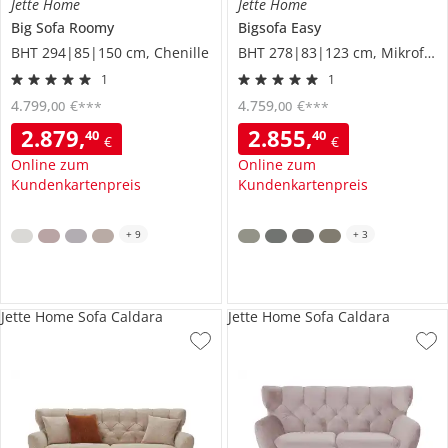
Jette Home
Jette Home
Big Sofa
Roomy
Bigsofa
Easy
BHT 294|85|150 cm, Chenille
BHT 278|83|123 cm, Mikrofaser
1
1
4.799
,
€
4.759
,
€
00
00
***
***
2.879
,
2.855
,
40
40
€
€
Online zum
Online zum
Kundenkartenpreis
Kundenkartenpreis
+
9
+
3
Jette Home Sofa Caldara
Jette Home Sofa Caldara