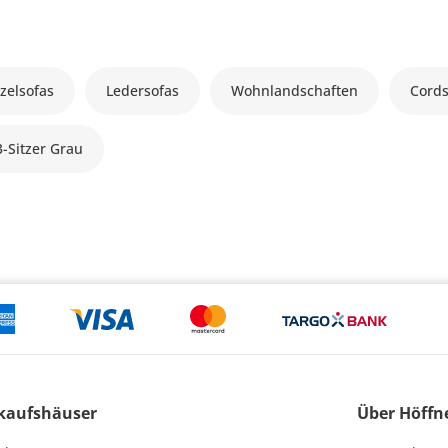
zelsofas
Ledersofas
Wohnlandschaften
Cords
3-Sitzer Grau
kaufshäuser
Über Höffn