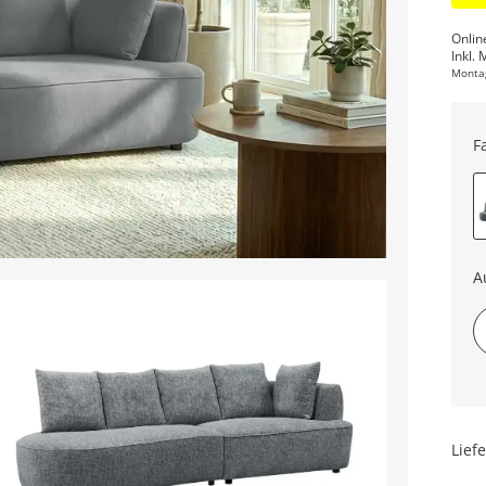
Onlin
Inkl. 
Monta
F
A
Lief