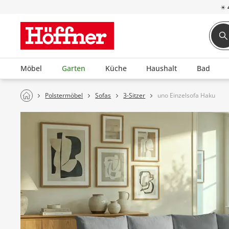
☀
Möbel
Garten
Küche
Haushalt
Bad
Polstermöbel
Sofas
3-Sitzer
uno Einzelsofa Haku