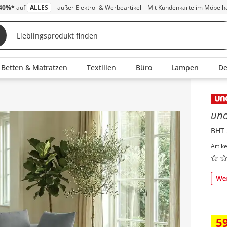
40%*
auf
ALLES
– außer Elektro- & Werbeartikel – Mit Kundenkarte im Möbelh
Betten & Matratzen
Textilien
Büro
Lampen
D
Inha
un
BHT 
Artik
5