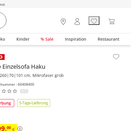
aus
eko
Kinder
% Sale
Inspiration
Restaurant
lt der Seitenleiste überspringen - Zum Seitenende
o
Einzelsofa
Haku
260|70|101 cm, Mikrofaser grob
elnummer : 60408400
0/5
99
,
00
€