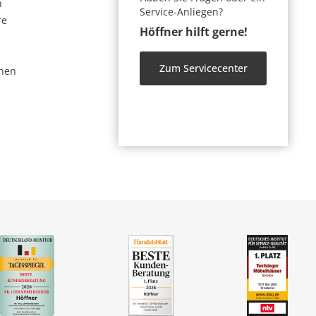
n
Service-Anliegen?
re
Höffner hilft gerne!
Zum Servicecenter
nen