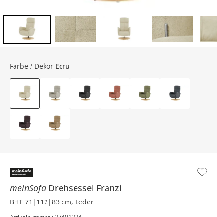
Inhalt der Seitenleiste überspringen - Zum Seitenende
Farbe / Dekor
Ecru
meinSofa
Drehsessel
Franzi
BHT 71|112|83 cm, Leder
Artikelnummer : 27401324