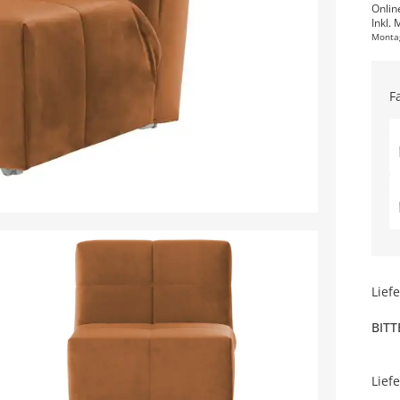
Onlin
Inkl. 
Monta
F
Lief
BITT
Lief