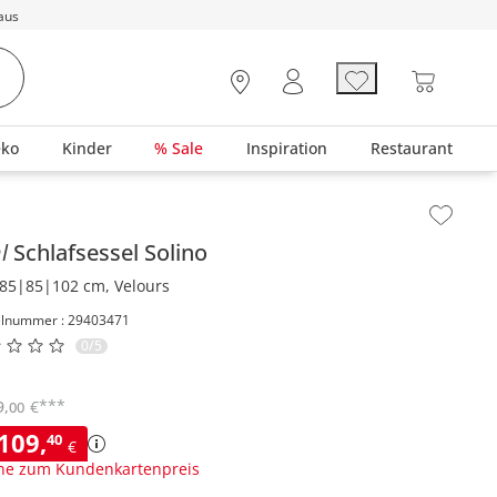
aus
eko
Kinder
% Sale
Inspiration
Restaurant
lt der Seitenleiste überspringen - Zum Seitenende
hl
Schlafsessel
Solino
85|85|102 cm, Velours
elnummer : 29403471
0/5
***
9
,
€
00
.109
,
40
€
ne zum Kundenkartenpreis