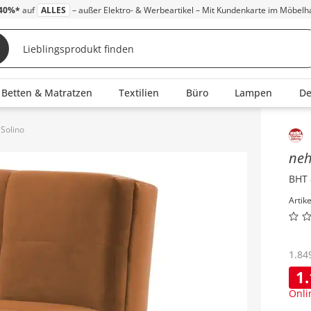
40%*
auf
ALLES
– außer Elektro- & Werbeartikel – Mit Kundenkarte im Möbelh
Betten & Matratzen
Textilien
Büro
Lampen
D
 Solino
Inha
ne
BHT 
Artik
1.84
1
Onli