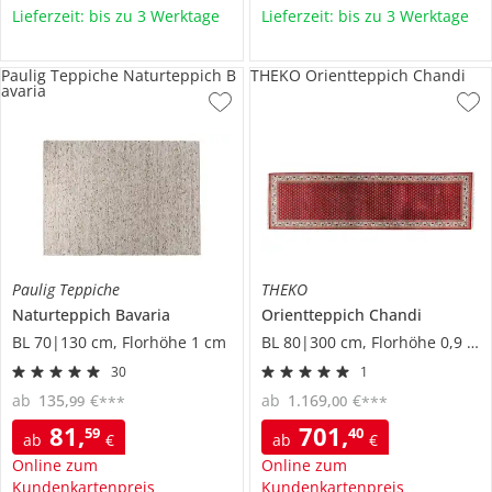
Lieferzeit: bis zu 3 Werktage
Lieferzeit: bis zu 3 Werktage
Paulig Teppiche Naturteppich B
THEKO Orientteppich Chandi
avaria
Paulig Teppiche
THEKO
Naturteppich
Bavaria
Orientteppich
Chandi
BL 70|130 cm, Florhöhe 1 cm
BL 80|300 cm, Florhöhe 0,9 cm
30
1
ab
135
,
€
ab
1.169
,
€
99
00
***
***
81
,
701
,
59
40
ab
€
ab
€
Online zum
Online zum
Kundenkartenpreis
Kundenkartenpreis