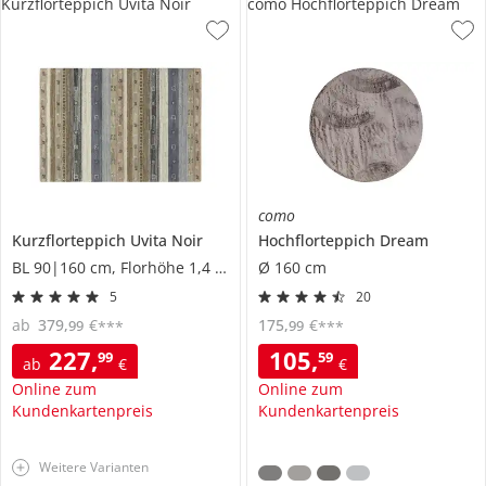
Kurzflorteppich Uvita Noir
como Hochflorteppich Dream
como
Kurzflorteppich
Uvita Noir
Hochflorteppich
Dream
BL 90|160 cm, Florhöhe 1,4 cm
Ø 160 cm
5
20
ab
379
,
€
175
,
€
99
99
***
***
227
,
105
,
99
59
ab
€
€
Online zum
Online zum
Kundenkartenpreis
Kundenkartenpreis
Weitere Varianten