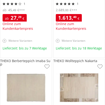
1
1
ab
45
,
€
2.689
,
€
49
00
***
***
27
,
1.613
,
29
40
ab
€
€
Online zum
Online zum
Kundenkartenpreis
Kundenkartenpreis
Weitere Varianten
Weitere Varianten
Lieferzeit: bis zu 7 Werktage
Lieferzeit: bis zu 18 Werktage
THEKO Berberteppich Imaba Su
THEKO Wollteppich Nakarta
p