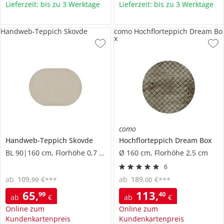
Lieferzeit: bis zu 3 Werktage
Lieferzeit: bis zu 3 Werktage
Handweb-Teppich Skovde
como Hochflorteppich Dream Bo
x
como
Handweb-Teppich
Skovde
Hochflorteppich
Dream Box
BL 90|160 cm, Florhöhe 0,7 cm
Ø 160 cm, Florhöhe 2,5 cm
6
ab
109
,
€
ab
189
,
€
99
00
***
***
65
,
113
,
99
40
ab
€
ab
€
Online zum
Online zum
Kundenkartenpreis
Kundenkartenpreis