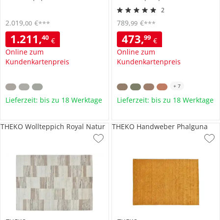
2
2.019
,
€
789
,
€
00
99
***
***
1.211
,
473
,
40
99
€
€
Online zum
Online zum
Kundenkartenpreis
Kundenkartenpreis
+
7
Lieferzeit: bis zu 18 Werktage
Lieferzeit: bis zu 18 Werktage
THEKO Wollteppich Royal Natur
THEKO Handweber Phalguna