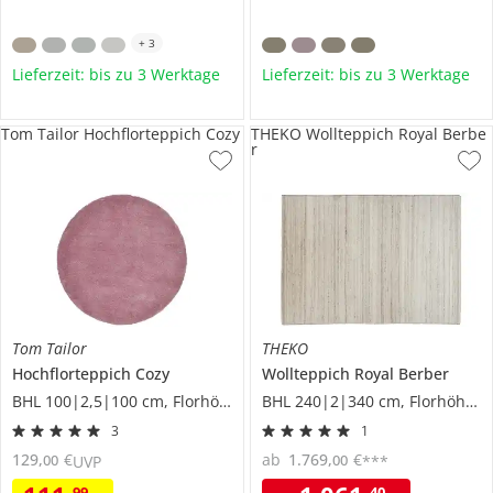
+
3
Lieferzeit: bis zu 3 Werktage
Lieferzeit: bis zu 3 Werktage
Tom Tailor Hochflorteppich Cozy
THEKO Wollteppich Royal Berbe
r
Tom Tailor
THEKO
Hochflorteppich
Cozy
Wollteppich
Royal Berber
BHL 100|2,5|100 cm, Florhöhe 2 cm
BHL 240|2|340 cm, Florhöhe 1,6 cm
3
1
129
,
€
ab
1.769
,
€
00
00
UVP
***
99
40