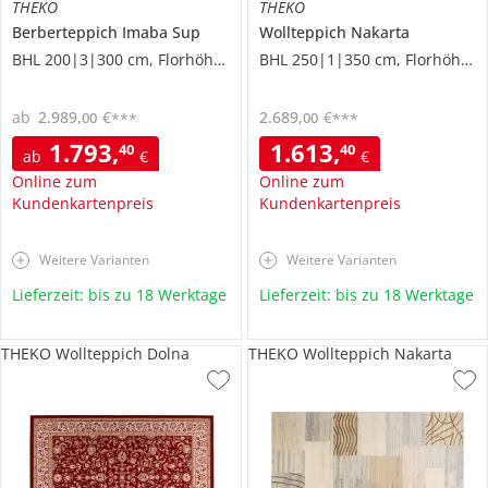
THEKO
THEKO
Berberteppich
Imaba Sup
Wollteppich
Nakarta
BHL 200|3|300 cm, Florhöhe 2,4 cm
BHL 250|1|350 cm, Florhöhe 1 cm
ab
2.989
,
€
2.689
,
€
00
00
***
***
1.793
,
1.613
,
40
40
ab
€
€
Online zum
Online zum
Kundenkartenpreis
Kundenkartenpreis
Weitere Varianten
Weitere Varianten
Lieferzeit: bis zu 18 Werktage
Lieferzeit: bis zu 18 Werktage
THEKO Wollteppich Dolna
THEKO Wollteppich Nakarta