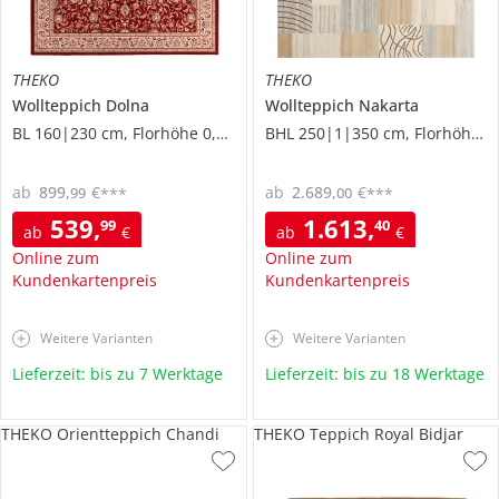
THEKO
THEKO
Wollteppich
Dolna
Wollteppich
Nakarta
BL 160|230 cm, Florhöhe 0,7 cm
BHL 250|1|350 cm, Florhöhe 1 cm
ab
899
,
€
ab
2.689
,
€
99
00
***
***
539
,
1.613
,
99
40
ab
€
ab
€
Online zum
Online zum
Kundenkartenpreis
Kundenkartenpreis
Weitere Varianten
Weitere Varianten
Lieferzeit: bis zu 7 Werktage
Lieferzeit: bis zu 18 Werktage
THEKO Orientteppich Chandi
THEKO Teppich Royal Bidjar