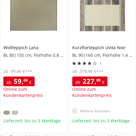
Wollteppich
Lana
Kurzflorteppich
Uvita Noir
BL 80|150 cm, Florhöhe 0,8 cm
BL 90|160 cm, Florhöhe 1,4 cm
1
ab
99
,
€
ab
379
,
€
49
99
***
***
59
,
227
,
69
99
ab
€
ab
€
Online zum
Online zum
Kundenkartenpreis
Kundenkartenpreis
Weitere Varianten
Lieferzeit: bis zu 3 Werktage
Lieferzeit: bis zu 3 Werktage