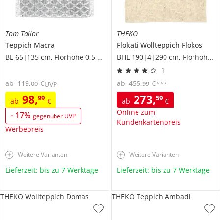
Tom Tailor
THEKO
Teppich
Macra
Flokati Wollteppich
Flokos
BL 65|135 cm, Florhöhe 0,5 cm
BHL 190|4|290 cm, Florhöhe 7 cm
1
ab
119
,
€
ab
455
,
€
00
99
UVP
***
98
,
273
,
99
59
ab
€
ab
€
Online zum
-
17
%
gegenüber UVP
Kundenkartenpreis
Werbepreis
Weitere Varianten
Weitere Varianten
Lieferzeit: bis zu 7 Werktage
Lieferzeit: bis zu 7 Werktage
THEKO Wollteppich Domas
THEKO Teppich Ambadi