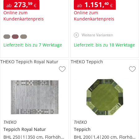
273
,
1.151
,
59
40
ab
€
ab
€
Online zum
Online zum
Kundenkartenpreis
Kundenkartenpreis
Weitere Varianten
Lieferzeit: bis zu 7 Werktage
Lieferzeit: bis zu 18 Werktage
THEKO Teppich Royal Natur
THEKO Teppich
THEKO
THEKO
Teppich
Royal Natur
Teppich
BHL 250|1|350 cm, Florhöhe 1,2 cm
BHL 200|1,4|200 cm, Florhöhe 1 cm