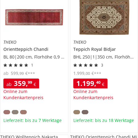
THEKO
THEKO
Orientteppich
Chandi
Teppich
Royal Bidjar
BL 80|200 cm, Florhöhe 0,9 cm
BHL 250|1|350 cm, Florhöhe 1,2 cm
1
3
ab
599
,
€
1.999
,
€
99
00
***
***
359
,
1.199
,
99
40
ab
€
€
Online zum
Online zum
Kundenkartenpreis
Kundenkartenpreis
Lieferzeit: bis zu 7 Werktage
Lieferzeit: bis zu 18 Werktage
THEKO Wollteppich Nakarta
THEKO Orientteppich Chandi Mi