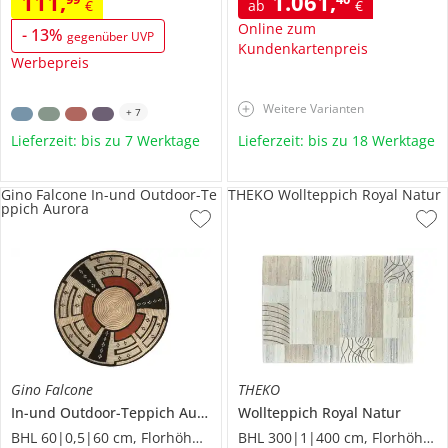
111
,
1.061
,
€
ab
€
Online zum
-
13
%
gegenüber UVP
Kundenkartenpreis
Werbepreis
Weitere Varianten
+
7
Lieferzeit: bis zu 7 Werktage
Lieferzeit: bis zu 18 Werktage
Gino Falcone In-und Outdoor-Te
THEKO Wollteppich Royal Natur
ppich Aurora
Gino Falcone
THEKO
In-und Outdoor-Teppich
Aurora
Wollteppich
Royal Natur
BHL 60|0,5|60 cm, Florhöhe 0,5 cm
BHL 300|1|400 cm, Florhöhe 1,2 cm