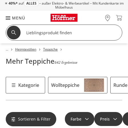
☀
40%*
auf
ALLES
– außer Elektro- & Werbeartikel – Mit Kundenkarte im
Möbelhaus
MENÜ
Heimtextilien
Teppiche
Mehr Teppiche
642 Ergebnisse
Kategorie
Wollteppiche
Runde
Sortieren & Filter
Farbe
Preis