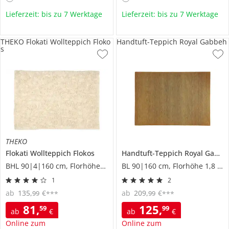
Lieferzeit: bis zu 7 Werktage
Lieferzeit: bis zu 7 Werktage
THEKO Flokati Wollteppich Floko
Handtuft-Teppich Royal Gabbeh
s
THEKO
Flokati Wollteppich
Flokos
Handtuft-Teppich
Royal Gabbeh
BHL 90|4|160 cm, Florhöhe 7 cm
BL 90|160 cm, Florhöhe 1,8 cm
1
2
ab
135
,
€
ab
209
,
€
99
99
***
***
81
,
125
,
59
99
ab
€
ab
€
Online zum
Online zum