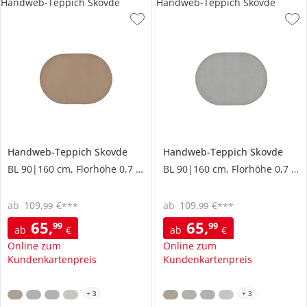
Handweb-Teppich Skovde
Handweb-Teppich Skovde
Handweb-Teppich
Skovde
Handweb-Teppich
Skovde
BL 90|160 cm, Florhöhe 0,7 cm
BL 90|160 cm, Florhöhe 0,7 cm
ab
109
,
€
ab
109
,
€
99
99
***
***
65
,
65
,
99
99
ab
€
ab
€
Online zum
Online zum
Kundenkartenpreis
Kundenkartenpreis
+
3
+
3