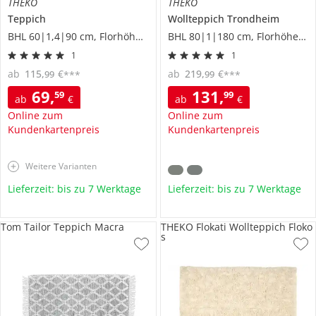
THEKO
THEKO
Teppich
Wollteppich
Trondheim
BHL 60|1,4|90 cm, Florhöhe 1 cm
BHL 80|1|180 cm, Florhöhe 1 cm
1
1
ab
115
,
€
ab
219
,
€
99
99
***
***
69
,
131
,
59
99
ab
€
ab
€
Online zum
Online zum
Kundenkartenpreis
Kundenkartenpreis
Weitere Varianten
Lieferzeit: bis zu 7 Werktage
Lieferzeit: bis zu 7 Werktage
Tom Tailor Teppich Macra
THEKO Flokati Wollteppich Floko
s