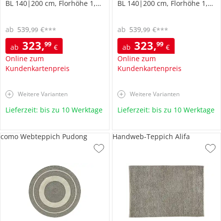
BL 140|200 cm, Florhöhe 1,4 cm
BL 140|200 cm, Florhöhe 1,4 cm
ab
539
,
€
ab
539
,
€
99
99
***
***
323
,
323
,
99
99
ab
€
ab
€
Online zum
Online zum
Kundenkartenpreis
Kundenkartenpreis
Weitere Varianten
Weitere Varianten
Lieferzeit: bis zu 10 Werktage
Lieferzeit: bis zu 10 Werktage
como Webteppich Pudong
Handweb-Teppich Alifa