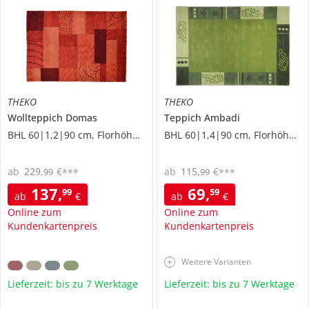
THEKO
THEKO
Wollteppich
Domas
Teppich
Ambadi
BHL 60|1,2|90 cm, Florhöhe 1 cm
BHL 60|1,4|90 cm, Florhöhe 1 cm
ab
229
,
€
ab
115
,
€
99
99
***
***
137
,
69
,
99
59
ab
€
ab
€
Online zum
Online zum
Kundenkartenpreis
Kundenkartenpreis
Weitere Varianten
Lieferzeit: bis zu 7 Werktage
Lieferzeit: bis zu 7 Werktage