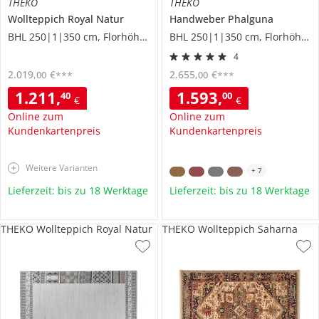
THEKO
THEKO
Wollteppich
Royal Natur
Handweber
Phalguna
BHL 250|1|350 cm, Florhöhe 1,2 cm
BHL 250|1|350 cm, Florhöhe 0,7 cm
4
2.019
,
€
2.655
,
€
00
00
***
***
1.211
,
1.593
,
40
00
€
€
Online zum
Online zum
Kundenkartenpreis
Kundenkartenpreis
Weitere Varianten
+
7
Lieferzeit: bis zu 18 Werktage
Lieferzeit: bis zu 18 Werktage
THEKO Wollteppich Royal Natur
THEKO Wollteppich Saharna