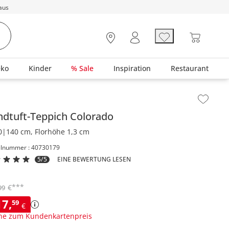
aus
eko
Kinder
% Sale
Inspiration
Restaurant
lt der Seitenleiste überspringen - Zum Seitenende
dtuft-Teppich
Colorado
0|140 cm, Florhöhe 1,3 cm
elnummer : 40730179
5/5
EINE BEWERTUNG LESEN
***
€
99
17
,
59
€
ne zum Kundenkartenpreis