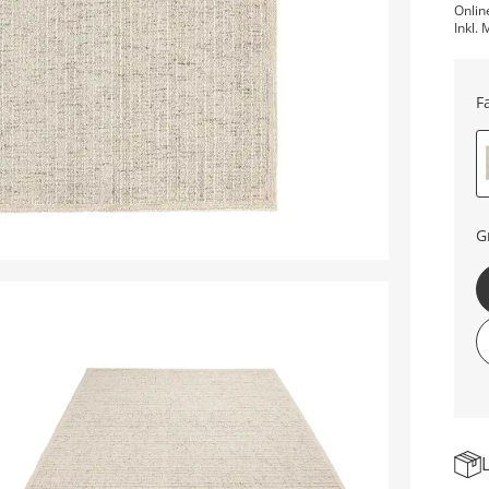
Onlin
Inkl. 
F
G