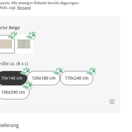
epreis: Alle etwaigen Rabatte bereits abgezogen.
MwSt. zzgl.
Versand
arbe
Beige
röße ca. (B x L)
70x140 cm
120x180 cm
170x240 cm
190x290 cm
Lieferung