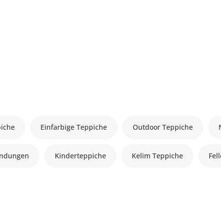
piche
Einfarbige Teppiche
Outdoor Teppiche
andungen
Kinderteppiche
Kelim Teppiche
Fel