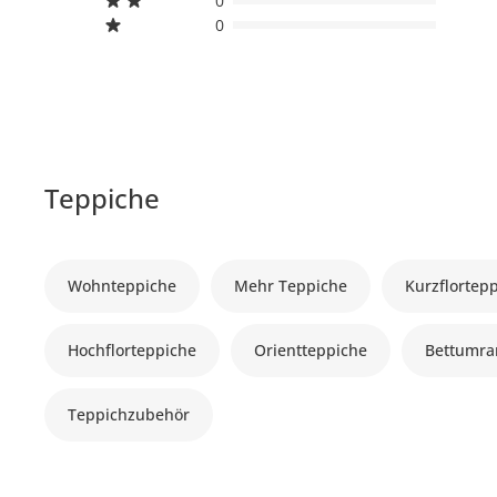
0
0
Teppiche
Wohnteppiche
Mehr Teppiche
Kurzflortep
Hochflorteppiche
Orientteppiche
Bettumr
Teppichzubehör