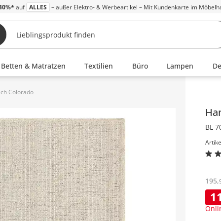
40%*
auf
ALLES
– außer Elektro- & Werbeartikel – Mit Kundenkarte im Möbelh
Betten & Matratzen
Textilien
Büro
Lampen
D
ich Colorado
Inha
Han
BL 7
Artik
195
,
1
Onli