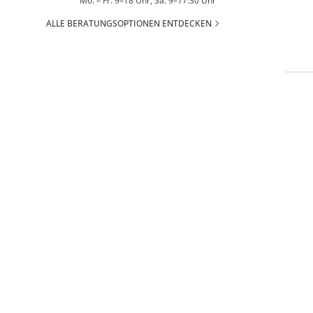
Mo. – Fr. 9–18 Uhr, Sa. 9–17:30 Uhr
ALLE BERATUNGSOPTIONEN ENTDECKEN