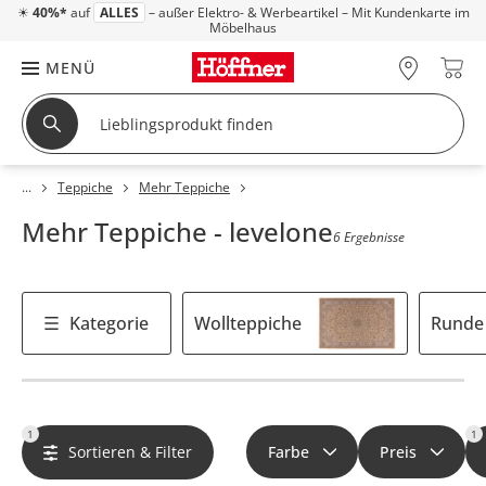
☀
40%*
auf
ALLES
– außer Elektro- & Werbeartikel – Mit Kundenkarte im
Möbelhaus
MENÜ
Teppiche
Mehr Teppiche
Mehr Teppiche - levelone
6 Ergebnisse
Kategorie
Wollteppiche
Runde
1
1
Sortieren & Filter
Farbe
Preis