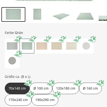
Inhalt der Seitenleiste überspringen - Zum Seitenende
Farbe
Grün
Größe ca. (B x L)
70x140 cm
Ø 100 cm
120x180 cm
Ø 160 cm
170x240 cm
190x290 cm