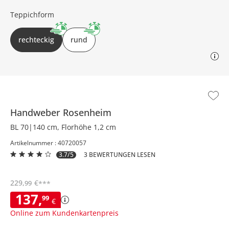
Teppichform
rechteckig
rund
Handweber
Rosenheim
BL 70|140 cm, Florhöhe 1,2 cm
Artikelnummer : 40720057
3.7/5
3 BEWERTUNGEN LESEN
229
,
€
99
***
137
,
99
€
Online zum Kundenkartenpreis