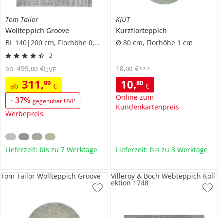
Tom Tailor
KJUT
Wollteppich
Groove
Kurzflorteppich
BL 140|200 cm, Florhöhe 0,9 cm
Ø 80 cm, Florhöhe 1 cm
2
ab
499
,
€
18
,
€
00
00
UVP
***
311
,
10
,
99
80
ab
€
€
Online zum
-
37
%
gegenüber UVP
Kundenkartenpreis
Werbepreis
Lieferzeit: bis zu 7 Werktage
Lieferzeit: bis zu 3 Werktage
Tom Tailor Wollteppich Groove
Villeroy & Boch Webteppich Koll
ektion 1748