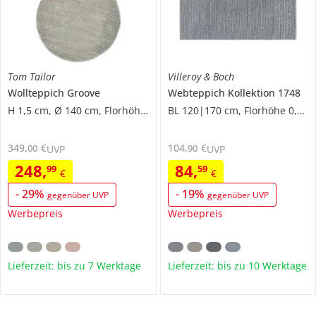
Tom Tailor
Villeroy & Boch
Wollteppich
Groove
Webteppich
Kollektion 1748
H 1,5 cm, Ø 140 cm, Florhöhe 0,9 cm
BL 120|170 cm, Florhöhe 0,7 cm
349
,
€
104
,
€
00
90
UVP
UVP
248
,
84
,
99
59
€
€
-
29
%
-
19
%
gegenüber UVP
gegenüber UVP
Werbepreis
Werbepreis
Lieferzeit: bis zu 7 Werktage
Lieferzeit: bis zu 10 Werktage