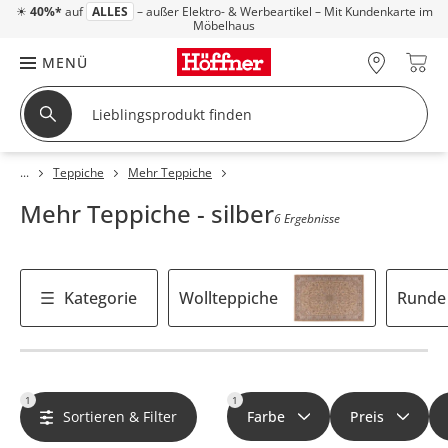
☀
40%*
auf
ALLES
– außer Elektro- & Werbeartikel – Mit Kundenkarte im
Möbelhaus
MENÜ
Teppiche
Mehr Teppiche
Mehr Teppiche - silber
6 Ergebnisse
Kategorie
Wollteppiche
Runde
1
1
Sortieren & Filter
Farbe
Preis