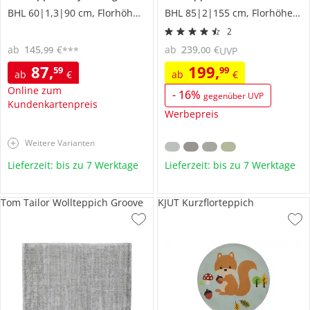
BHL 60|1,3|90 cm, Florhöhe 1 cm
BHL 85|2|155 cm, Florhöhe 0,9 cm
2
ab
145
,
€
ab
239
,
€
99
00
***
UVP
87
,
199
,
59
99
ab
€
ab
€
Online zum
-
16
%
gegenüber UVP
Kundenkartenpreis
Werbepreis
Weitere Varianten
Lieferzeit: bis zu 7 Werktage
Lieferzeit: bis zu 7 Werktage
Tom Tailor Wollteppich Groove
KJUT Kurzflorteppich