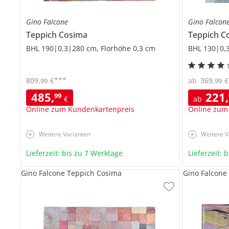
Gino Falcone
Gino Falcon
Teppich
Cosima
Teppich
C
BHL 190|0,3|280 cm, Florhöhe 0,3 cm
BHL 130|0,3
***
809
,
€
ab
369
,
€
99
99
485
,
221
,
99
€
ab
Online zum Kundenkartenpreis
Online zum
Weitere Varianten
Weitere V
Lieferzeit: bis zu 7 Werktage
Lieferzeit: 
Gino Falcone Teppich Cosima
Gino Falcone