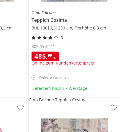
Gino Falcone
Teppich
Cosima
0,3 cm
BHL 190|0,3|280 cm, Florhöhe 0,3 cm
3
***
809
,
€
99
485
,
99
€
s
Online zum Kundenkartenpreis
Weitere Varianten
Lieferzeit: bis zu 7 Werktage
Gino Falcone Teppich Cosima