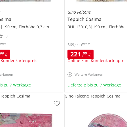
e
Gino Falcone
osima
Teppich
Cosima
|190 cm, Florhöhe 0,3 cm
BHL 130|0,3|190 cm, Florhöhe 
3
***
***
369
,
€
99
221
,
99
99
€
€
 Kundenkartenpreis
Online zum Kundenkartenprei
arianten
Weitere Varianten
bis zu 7 Werktage
Lieferzeit: bis zu 7 Werktage
 Teppich Cosima
Gino Falcone Teppich Cosima