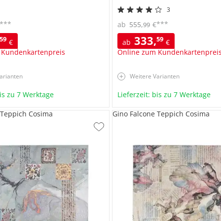
3
***
***
ab
555
,
€
99
333
,
59
59
€
ab
€
 Kundenkartenpreis
Online zum Kundenkartenprei
arianten
Weitere Varianten
bis zu 7 Werktage
Lieferzeit: bis zu 7 Werktage
 Teppich Cosima
Gino Falcone Teppich Cosima