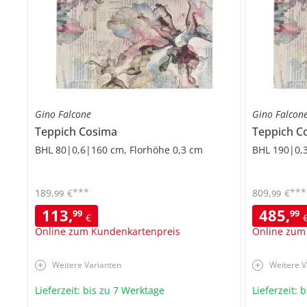
Gino Falcone
Gino Falcon
Teppich
Cosima
Teppich
C
BHL 80|0,6|160 cm, Florhöhe 0,3 cm
BHL 190|0,3
***
***
189
,
€
809
,
€
99
99
113
,
485
,
99
99
€
Online zum Kundenkartenpreis
Online zum
Weitere Varianten
Weitere V
Lieferzeit: bis zu 7 Werktage
Lieferzeit: 