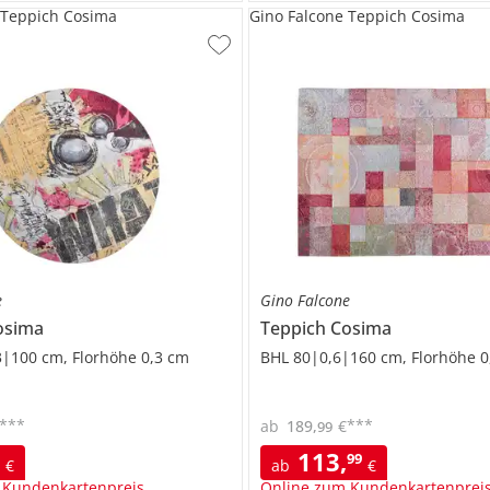
 Teppich Cosima
Gino Falcone Teppich Cosima
e
Gino Falcone
osima
Teppich
Cosima
|100 cm, Florhöhe 0,3 cm
BHL 80|0,6|160 cm, Florhöhe 0
***
***
ab
189
,
€
99
113
,
9
99
€
ab
€
 Kundenkartenpreis
Online zum Kundenkartenprei