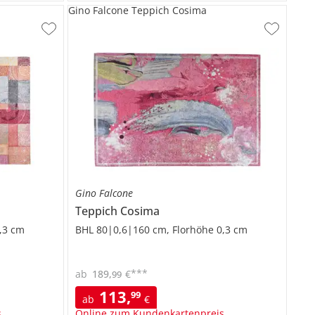
Gino Falcone Teppich Cosima
Gino Falcone
Teppich
Cosima
,3 cm
BHL 80|0,6|160 cm, Florhöhe 0,3 cm
***
ab
189
,
€
99
113
,
99
ab
€
s
Online zum Kundenkartenpreis