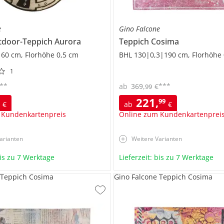
e
Gino Falcone
tdoor-Teppich
Aurora
Teppich
Cosima
60 cm, Florhöhe 0,5 cm
BHL 130|0,3|190 cm, Florhöhe 
1
**
***
ab
369
,
€
99
221
,
9
99
€
ab
€
 Kundenkartenpreis
Online zum Kundenkartenprei
arianten
Weitere Varianten
bis zu 7 Werktage
Lieferzeit: bis zu 7 Werktage
 Teppich Cosima
Gino Falcone Teppich Cosima