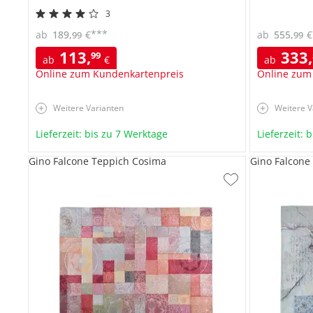
3
***
ab
189
,
€
ab
555
,
€
99
99
113
,
333
,
99
ab
€
ab
Online zum Kundenkartenpreis
Online zum
Weitere Varianten
Weitere V
Lieferzeit: bis zu 7 Werktage
Lieferzeit: 
Gino Falcone Teppich Cosima
Gino Falcone