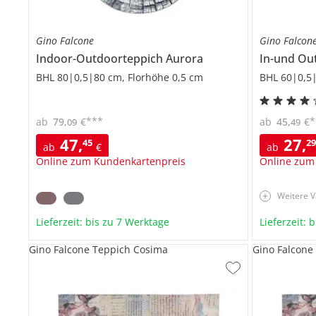
Gino Falcone
Gino Falcon
Indoor-Outdoorteppich
Aurora
In-und Ou
BHL 80|0,5|80 cm, Florhöhe 0,5 cm
BHL 60|0,5|
***
*
ab
79
,
€
ab
45
,
€
09
49
47
,
27
,
45
2
ab
€
ab
Online zum Kundenkartenpreis
Online zum
Weitere V
Lieferzeit: bis zu 7 Werktage
Lieferzeit: 
Gino Falcone Teppich Cosima
Gino Falcone