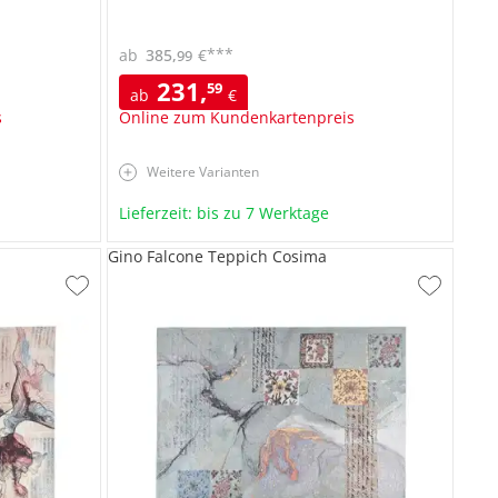
***
ab
385
,
€
99
231
,
59
ab
€
s
Online zum Kundenkartenpreis
Weitere Varianten
Lieferzeit: bis zu 7 Werktage
Gino Falcone Teppich Cosima