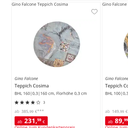
Gino Falcone Teppich Cosima
Gino Falcone
Gino Falcone
Gino Falcon
Teppich
Cosima
Teppich
C
BHL 160|0,3|160 cm, Florhöhe 0,3 cm
BHL 100|0,3
3
***
ab
385
,
€
ab
149
,
€
99
99
231
,
89
,
59
9
ab
€
ab
Online zum Kundenkartenpreis
Online zum