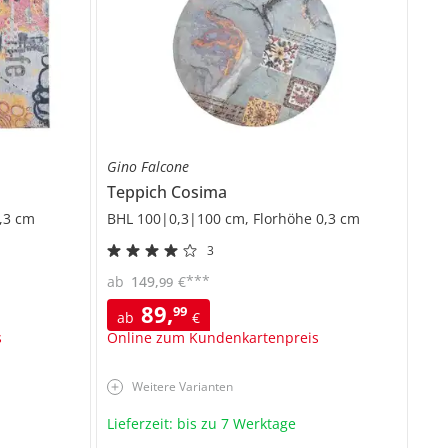
Gino Falcone
Teppich
Cosima
,3 cm
BHL 100|0,3|100 cm, Florhöhe 0,3 cm
3
***
ab
149
,
€
99
89
,
99
ab
€
s
Online zum Kundenkartenpreis
Weitere Varianten
Lieferzeit: bis zu 7 Werktage