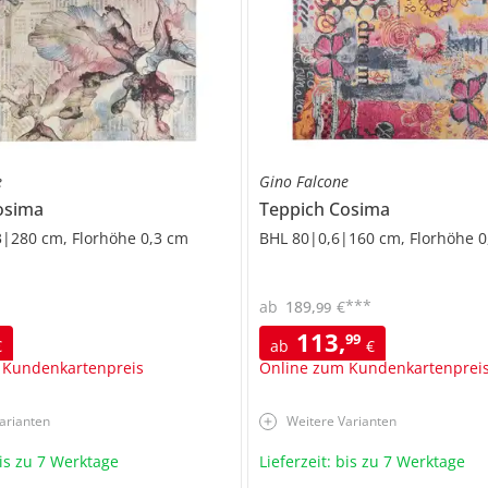
e
Gino Falcone
osima
Teppich
Cosima
|280 cm, Florhöhe 0,3 cm
BHL 80|0,6|160 cm, Florhöhe 0
***
ab
189
,
€
99
113
,
99
€
ab
€
 Kundenkartenpreis
Online zum Kundenkartenprei
arianten
Weitere Varianten
bis zu 7 Werktage
Lieferzeit: bis zu 7 Werktage