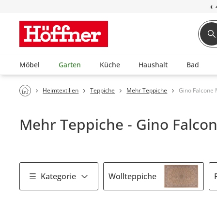
☀
Möbel
Garten
Küche
Haushalt
Bad
Heimtextilien
Teppiche
Mehr Teppiche
Gino Falcone
Mehr Teppiche - Gino Falco
Kategorie
Wollteppiche