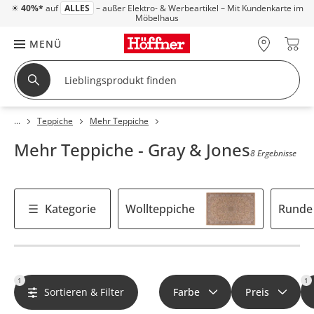
☀
40%*
auf
ALLES
– außer Elektro- & Werbeartikel – Mit Kundenkarte im
Möbelhaus
MENÜ
Teppiche
Mehr Teppiche
Mehr Teppiche - Gray & Jones
8 Ergebnisse
Kategorie
Wollteppiche
Runde
1
1
Sortieren & Filter
Farbe
Preis