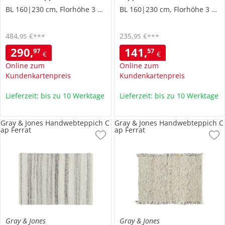
BL 160|230 cm, Florhöhe 3 cm
BL 160|230 cm, Florhöhe 3 cm
484
,
€
235
,
€
95
95
***
***
290
,
141
,
97
57
€
€
Online zum
Online zum
Kundenkartenpreis
Kundenkartenpreis
Lieferzeit: bis zu 10 Werktage
Lieferzeit: bis zu 10 Werktage
Gray & Jones Handwebteppich C
Gray & Jones Handwebteppich C
ap Ferrat
ap Ferrat
Gray & Jones
Gray & Jones