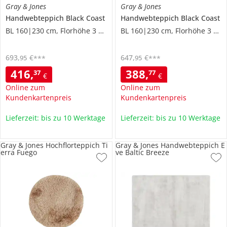
Gray & Jones
Gray & Jones
Handwebteppich
Black Coast
Handwebteppich
Black Coast
BL 160|230 cm, Florhöhe 3 cm
BL 160|230 cm, Florhöhe 3 cm
693
,
€
647
,
€
95
95
***
***
416
,
388
,
37
77
€
€
Online zum
Online zum
Kundenkartenpreis
Kundenkartenpreis
Lieferzeit: bis zu 10 Werktage
Lieferzeit: bis zu 10 Werktage
Gray & Jones Hochflorteppich Ti
Gray & Jones Handwebteppich E
erra Fuego
ve Baltic Breeze