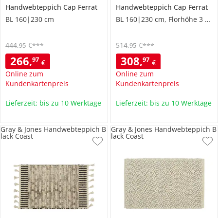
Handwebteppich
Cap Ferrat
Handwebteppich
Cap Ferrat
BL 160|230 cm
BL 160|230 cm, Florhöhe 3 cm
444
,
€
514
,
€
95
95
***
***
266
,
308
,
97
97
€
€
Online zum
Online zum
Kundenkartenpreis
Kundenkartenpreis
Lieferzeit: bis zu 10 Werktage
Lieferzeit: bis zu 10 Werktage
Gray & Jones Handwebteppich B
Gray & Jones Handwebteppich B
lack Coast
lack Coast