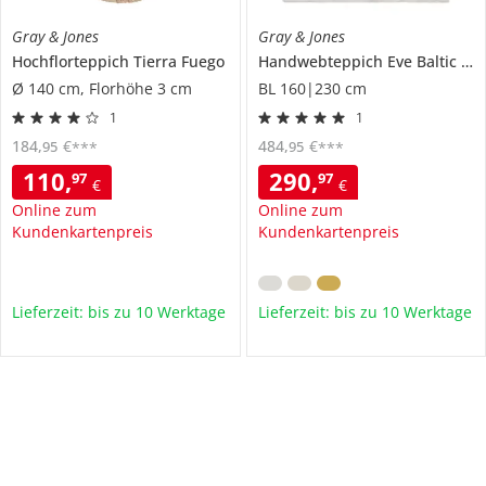
Gray & Jones
Gray & Jones
Hochflorteppich
Tierra Fuego
Handwebteppich Eve
Baltic Breeze
Ø 140 cm, Florhöhe 3 cm
BL 160|230 cm
1
1
184
,
€
484
,
€
95
95
***
***
110
,
290
,
97
97
€
€
Online zum
Online zum
Kundenkartenpreis
Kundenkartenpreis
Lieferzeit: bis zu 10 Werktage
Lieferzeit: bis zu 10 Werktage