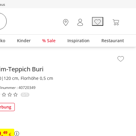
aus
eko
Kinder
% Sale
Inspiration
Restaurant
lt der Seitenleiste überspringen - Zum Seitenende
im-Teppich
Buri
0|120 cm, Florhöhe 0,5 cm
elnummer : 40720349
0/5
9
,
49
€