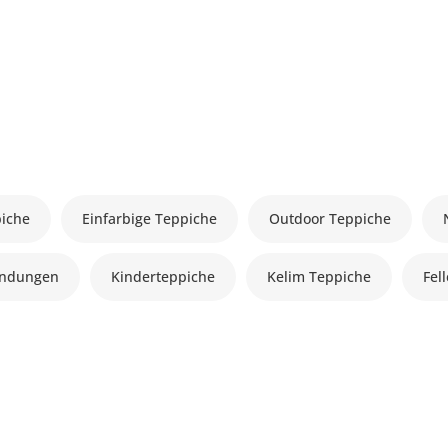
piche
Einfarbige Teppiche
Outdoor Teppiche
andungen
Kinderteppiche
Kelim Teppiche
Fel