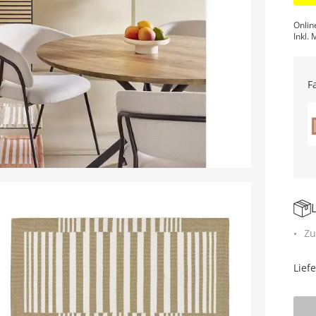
Onlin
Inkl. 
F
Zu
Lief