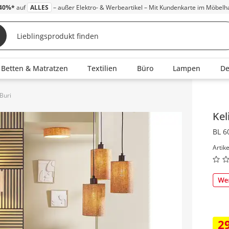
40%*
auf
ALLES
– außer Elektro- & Werbeartikel – Mit Kundenkarte im Möbelh
Betten & Matratzen
Textilien
Büro
Lampen
D
Buri
Inha
Kel
BL 6
Artik
2