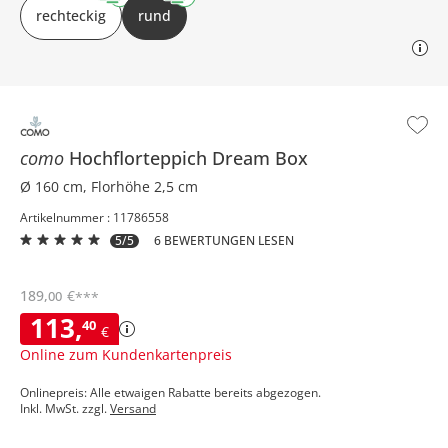
rechteckig
rund
como
Hochflorteppich
Dream Box
Ø 160 cm, Florhöhe 2,5 cm
Artikelnummer : 11786558
5/5
6 BEWERTUNGEN LESEN
189
,
€
00
***
113
,
40
€
Online zum Kundenkartenpreis
Onlinepreis: Alle etwaigen Rabatte bereits abgezogen.
Inkl. MwSt. zzgl.
Versand