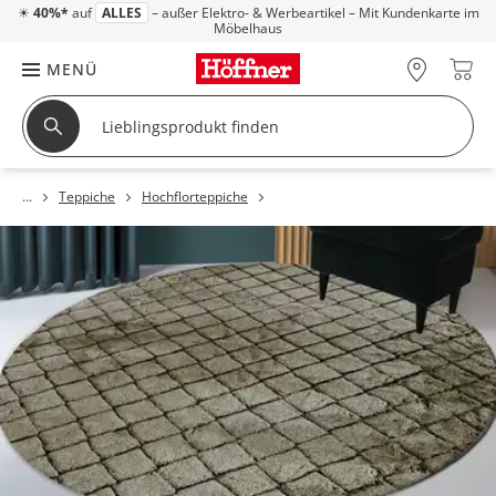
☀
40%*
auf
ALLES
– außer Elektro- & Werbeartikel – Mit Kundenkarte im
Möbelhaus
MENÜ
Teppiche
Hochflorteppiche