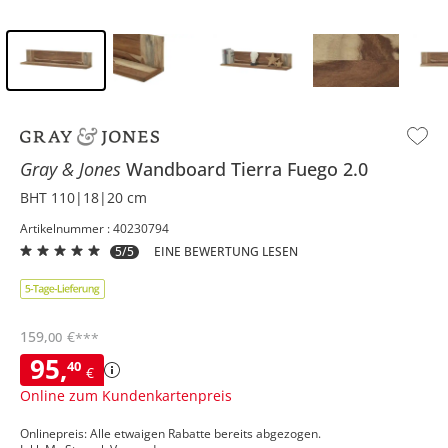
Inhalt der Seitenleiste überspringen - Zum Seitenende
Gray & Jones
Wandboard
Tierra Fuego 2.0
BHT 110|18|20 cm
Artikelnummer : 40230794
5/5
EINE BEWERTUNG LESEN
159
,
€
00
***
95
,
40
€
Online zum Kundenkartenpreis
Onlinepreis: Alle etwaigen Rabatte bereits abgezogen.