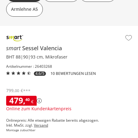
Armlehne A5
smart
Sessel
Valencia
BHT 88|90|93 cm, Mikrofaser
Artikelnummer : 26403268
4.6/5
10 BEWERTUNGEN LESEN
799
,
€
00
***
479
,
40
€
Online zum Kundenkartenpreis
Onlinepreis: Alle etwaigen Rabatte bereits abgezogen.
Inkl. MwSt. zzgl.
Versand
Montage zubuchbar