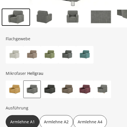
Inhalt der Seitenleiste überspringen - Zum Seitenende
Flachgewebe
Mikrofaser
Hellgrau
Ausführung
Armlehne A1
Armlehne A2
Armlehne A4