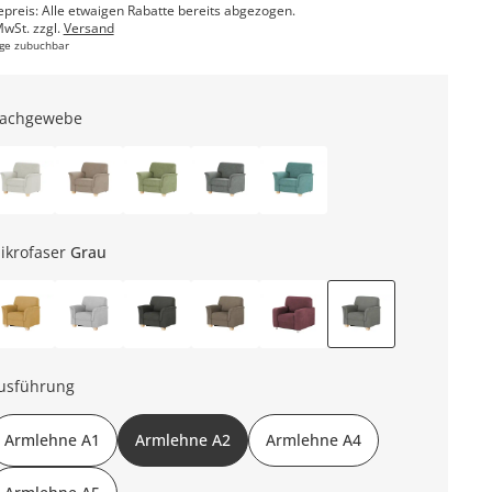
epreis: Alle etwaigen Rabatte bereits abgezogen.
MwSt. zzgl.
Versand
ge zubuchbar
lachgewebe
ikrofaser
Grau
usführung
Armlehne A1
Armlehne A2
Armlehne A4