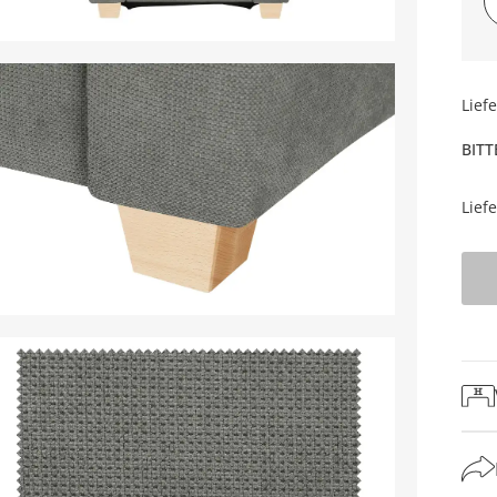
Lief
BITT
Lief