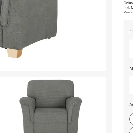
Onlin
Inkl. 
Monta
F
M
A