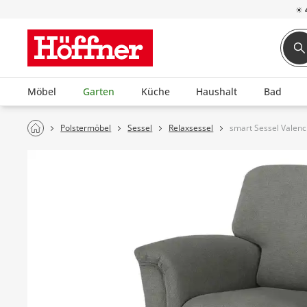
☀
Möbel
Garten
Küche
Haushalt
Bad
Polstermöbel
Sessel
Relaxsessel
smart Sessel Valenc