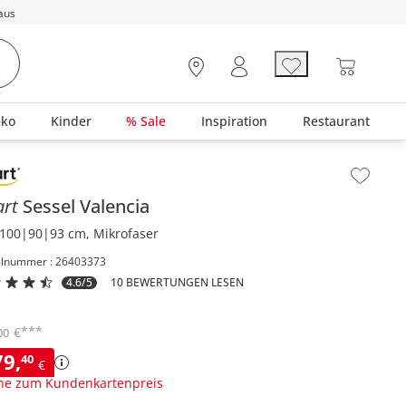
aus
eko
Kinder
% Sale
Inspiration
Restaurant
lt der Seitenleiste überspringen - Zum Seitenende
art
Sessel
Valencia
100|90|93 cm, Mikrofaser
elnummer : 26403373
4.6/5
10 BEWERTUNGEN LESEN
***
€
00
79
,
40
€
ne zum Kundenkartenpreis