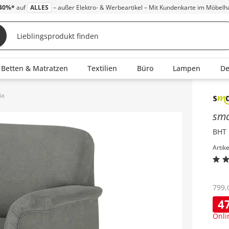
40%*
auf
ALLES
– außer Elektro- & Werbeartikel – Mit Kundenkarte im Möbelh
Betten & Matratzen
Textilien
Büro
Lampen
D
ia
Inha
sm
BHT 
Artik
799
,
4
Onli