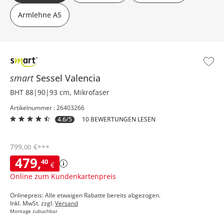
Armlehne A5
smart
Sessel
Valencia
BHT 88|90|93 cm, Mikrofaser
Artikelnummer : 26403266
4.6/5
10 BEWERTUNGEN LESEN
799
,
€
00
***
479
,
40
€
Online zum Kundenkartenpreis
Onlinepreis: Alle etwaigen Rabatte bereits abgezogen.
Inkl. MwSt. zzgl.
Versand
Montage zubuchbar