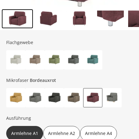
Inhalt der Seitenleiste überspringen - Zum Seitenende
Flachgewebe
Mikrofaser
Bordeauxrot
Ausführung
Armlehne A1
Armlehne A2
Armlehne A4