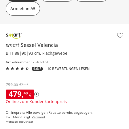
Armlehne A5
smart
Sessel
Valencia
BHT 88|90|93 cm, Flachgewebe
Artikelnummer : 23409161
4.6/5
10 BEWERTUNGEN LESEN
799
,
€
00
***
479
,
40
€
Online zum Kundenkartenpreis
Onlinepreis: Alle etwaigen Rabatte bereits abgezogen.
Inkl. MwSt. zzgl.
Versand
Montage zubuchbar