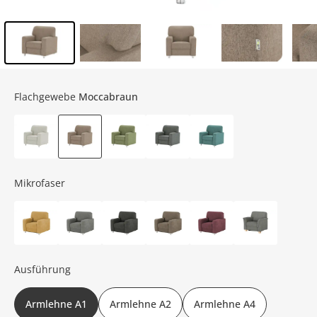
Inhalt der Seitenleiste überspringen - Zum Seitenende
Flachgewebe
Moccabraun
Mikrofaser
Ausführung
Armlehne A1
Armlehne A2
Armlehne A4