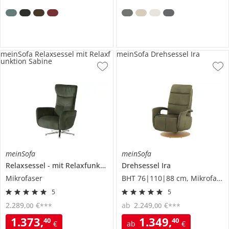
meinSofa Relaxsessel mit Relaxf
meinSofa Drehsessel Ira
unktion Sabine
meinSofa
meinSofa
Relaxsessel
mit Relaxfunktion
Sabine
Drehsessel
Ira
Mikrofaser
BHT 76|110|88 cm, Mikrofaser
5
5
2.289
,
€
ab
2.249
,
€
00
00
***
***
1.373
,
1.349
,
40
40
€
ab
€