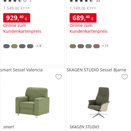
7
33
1.549
,
€
1.149
,
€
00
00
***
***
929
,
689
,
40
40
€
€
Online zum
Online zum
Kundenkartenpreis
Kundenkartenpreis
+
8
+
11
smart Sessel Valencia
SKAGEN STUDIO Sessel Bjarne
smart
SKAGEN STUDIO