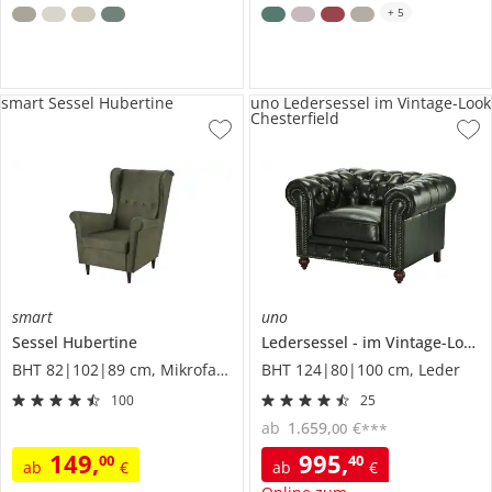
+
5
smart Sessel Hubertine
uno Ledersessel im Vintage-Look
Chesterfield
smart
uno
Sessel
Hubertine
Ledersessel
im Vintage-Look
BHT 82|102|89 cm, Mikrofaser in Samt-Optik
BHT 124|80|100 cm, Leder
100
25
ab
1.659
,
€
00
***
149
,
995
,
00
40
ab
€
ab
€