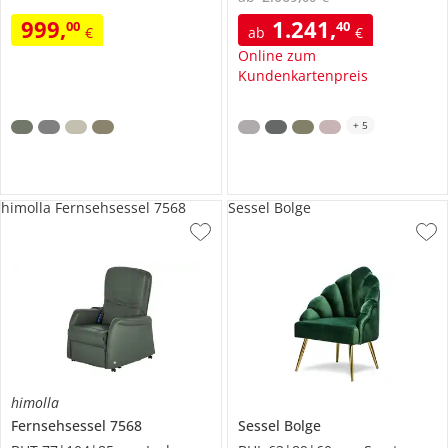
999
,
1.241
,
00
40
€
ab
€
Online zum
Kundenkartenpreis
+
5
himolla Fernsehsessel 7568
Sessel Bolge
himolla
Fernsehsessel
7568
Sessel
Bolge