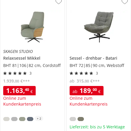
SKAGEN STUDIO
Relaxsessel
Mikkel
Sessel
drehbar
Batari
BHT 81|106|82 cm, Cordstoff
BHT 72|85|90 cm, Webstoff
3
3
1.939
,
€
ab
315
,
€
00
00
***
***
1.163
,
189
,
40
00
€
ab
€
Online zum
Online zum
Kundenkartenpreis
Kundenkartenpreis
+
2
Lieferzeit: bis zu 5 Werktage