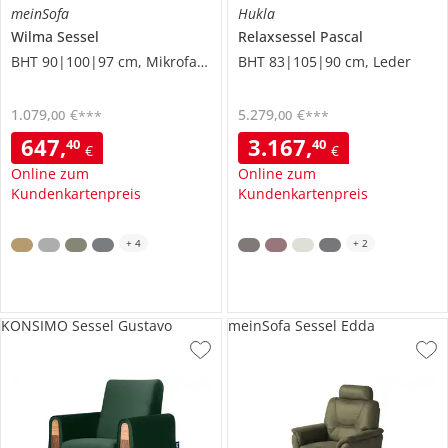
meinSofa
Hukla
Wilma
Sessel
Relaxsessel
Pascal
BHT 90|100|97 cm, Mikrofaser
BHT 83|105|90 cm, Leder
1.079
,
€
5.279
,
€
00
00
***
***
647
,
3.167
,
40
40
€
€
Online zum
Online zum
Kundenkartenpreis
Kundenkartenpreis
+
4
+
2
KONSIMO Sessel Gustavo
meinSofa Sessel Edda