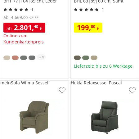
BHT 77|104|85 cm, Leder
BHL 63|89|60 cm, Samt
1
1
ab
4.669
,
€
00
***
2.801
,
199
,
40
00
ab
€
€
Online zum
Kundenkartenpreis
+
3
Lieferzeit: bis zu 6 Werktage
meinSofa Wilma Sessel
Hukla Relaxsessel Pascal