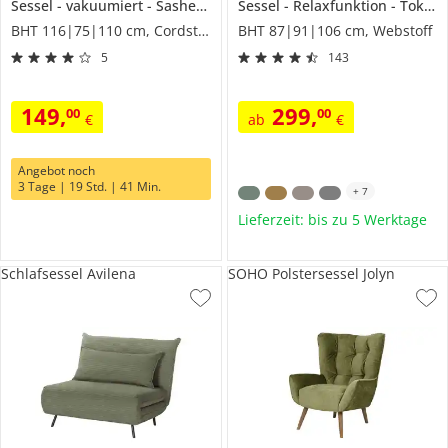
Sessel
vakuumiert
Sashenka
Sessel
Relaxfunktion
Tokyo
BHT 116|75|110 cm, Cordstoff grob
BHT 87|91|106 cm, Webstoff
5
143
149
,
299
,
00
00
€
ab
€
Angebot noch
3 Tage | 19 Std. | 41 Min.
+
7
Lieferzeit: bis zu 5 Werktage
Schlafsessel Avilena
SOHO Polstersessel Jolyn