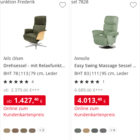
unktion Frederik
sel 7828
Nils Olsen
himolla
Drehsessel
mit Relaxfunktion
Frederik
Easy Swing Massage Sessel
78
BHT 78|113|79 cm, Leder
BHT 83|111|95 cm, Leder
4
1
ab
2.379
,
€
6.689
,
€
00
00
***
***
1.427
,
4.013
,
40
40
ab
€
€
Online zum
Online zum
Kundenkartenpreis
Kundenkartenpreis
+
3
+
4