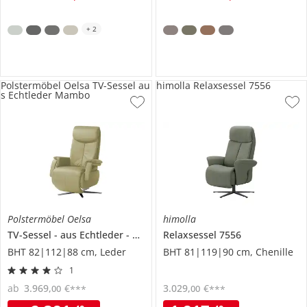
+
2
Polstermöbel Oelsa TV-Sessel au
himolla Relaxsessel 7556
s Echtleder Mambo
Polstermöbel Oelsa
himolla
TV-Sessel
aus Echtleder
Mambo
Relaxsessel
7556
BHT 82|112|88 cm, Leder
BHT 81|119|90 cm, Chenille
1
ab
3.969
,
€
3.029
,
€
00
00
***
***