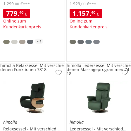
1.299
,
€
1.929
,
€
00
00
***
***
779
,
1.157
,
40
40
€
€
Online zum
Online zum
Kundenkartenpreis
Kundenkartenpreis
+
9
himolla Relaxsessel Mit verschie
himolla Ledersessel Mit verschie
denen Funktionen 7818
denen Massageprogrammen 74
18
himolla
himolla
Relaxsessel
Mit verschiedenen Funktionen
Ledersessel
7818
Mit verschiedenen Massageprogrammen