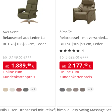
Nils Olsen
himolla
Relaxsessel aus Leder
Lia
Relaxsessel
mit verschiedenen Funktionen
BHT 78|108|86 cm, Leder
BHT 96|109|91 cm, Leder
4
ab
3.149
,
€
ab
3.629
,
€
00
00
***
***
1.889
,
2.177
,
40
40
ab
€
ab
€
Online zum
Online zum
Kundenkartenpreis
Kundenkartenpreis
+
8
+
3
Nils Olsen Drehsessel mit Relaxf
himolla Easy Swing Massage Ses