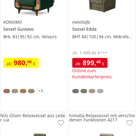
KONSIMO
meinSofa
Sessel
Gustavo
Sessel
Edda
BHL 83|95|92 cm, Velours
BHT 84|105|94 cm, Mikrofaser
ab
1.499
,
€
00
***
980
,
899
,
00
40
ab
€
ab
€
Online zum
Kundenkartenpreis
+
6
Nils Olsen Relaxsessel aus Lede
himolla Relaxsessel mit verschie
r Lia
denen Funktionen 4217