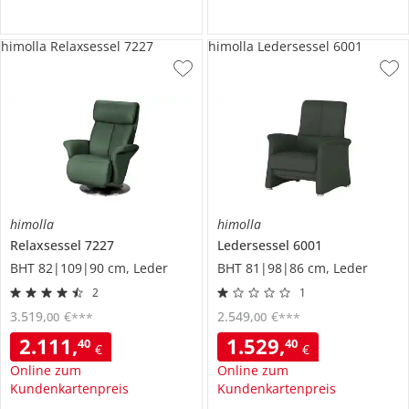
himolla Relaxsessel 7227
himolla Ledersessel 6001
himolla
himolla
Relaxsessel
7227
Ledersessel
6001
BHT 82|109|90 cm, Leder
BHT 81|98|86 cm, Leder
2
1
3.519
,
€
2.549
,
€
00
00
***
***
2.111
,
1.529
,
40
40
€
€
Online zum
Online zum
Kundenkartenpreis
Kundenkartenpreis