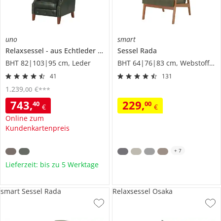
uno
smart
Relaxsessel
aus Echtleder
Chesterfield
Sessel
Rada
BHT 82|103|95 cm, Leder
BHT 64|76|83 cm, Webstoff fein
41
131
1.239
,
€
00
***
743
,
229
,
40
00
€
€
Online zum
Kundenkartenpreis
+
7
Lieferzeit: bis zu 5 Werktage
smart Sessel Rada
Relaxsessel Osaka