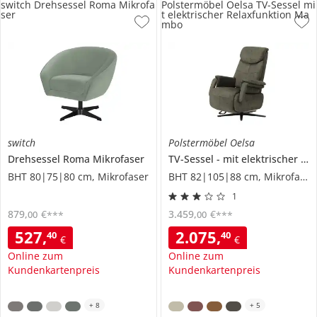
switch Drehsessel Roma Mikrofa
Polstermöbel Oelsa TV-Sessel mi
ser
t elektrischer Relaxfunktion Ma
mbo
switch
Polstermöbel Oelsa
Drehsessel
Roma Mikrofaser
TV-Sessel
mit elektrischer Relaxfunktion
BHT 80|75|80 cm, Mikrofaser
BHT 82|105|88 cm, Mikrofaser
1
879
,
€
3.459
,
€
00
00
***
***
527
,
2.075
,
40
40
€
€
Online zum
Online zum
Kundenkartenpreis
Kundenkartenpreis
+
8
+
5