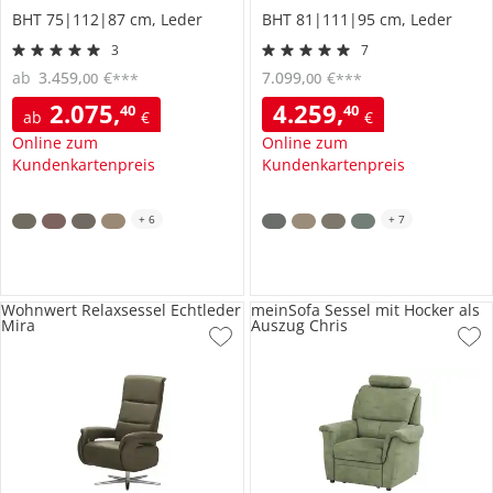
BHT 75|112|87 cm, Leder
BHT 81|111|95 cm, Leder
3
7
ab
3.459
,
€
7.099
,
€
00
00
***
***
2.075
,
4.259
,
40
40
ab
€
€
Online zum
Online zum
Kundenkartenpreis
Kundenkartenpreis
+
6
+
7
Wohnwert Relaxsessel Echtleder
meinSofa Sessel mit Hocker als
Mira
Auszug Chris