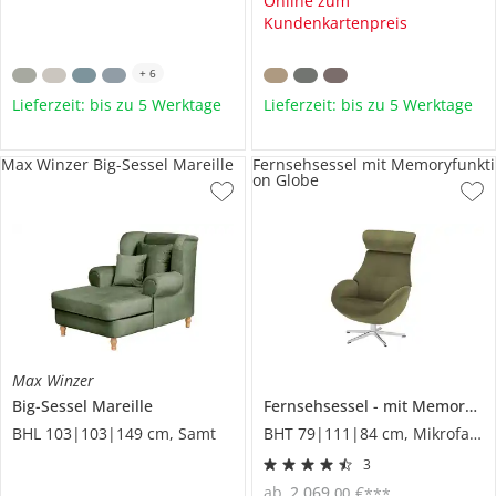
Online zum
Kundenkartenpreis
+
6
Lieferzeit: bis zu 5 Werktage
Lieferzeit: bis zu 5 Werktage
Max Winzer Big-Sessel Mareille
Fernsehsessel mit Memoryfunkti
on Globe
Max Winzer
Big-Sessel
Mareille
Fernsehsessel
mit Memoryfunktion
BHL 103|103|149 cm, Samt
BHT 79|111|84 cm, Mikrofaser
3
ab
2.069
,
€
00
***