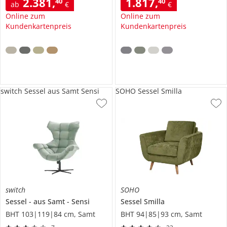
2.381
,
1.817
,
40
40
ab
€
€
Online zum
Online zum
Kundenkartenpreis
Kundenkartenpreis
switch Sessel aus Samt Sensi
SOHO Sessel Smilla
switch
SOHO
Sessel
aus Samt
Sensi
Sessel
Smilla
BHT 103|119|84 cm, Samt
BHT 94|85|93 cm, Samt