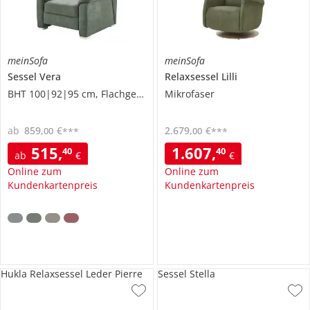
meinSofa
meinSofa
Sessel
Vera
Relaxsessel
Lilli
BHT 100|92|95 cm, Flachgewebe
Mikrofaser
ab
859
,
€
2.679
,
€
00
00
***
***
515
,
1.607
,
40
40
ab
€
€
Online zum
Online zum
Kundenkartenpreis
Kundenkartenpreis
Hukla Relaxsessel Leder Pierre
Sessel Stella