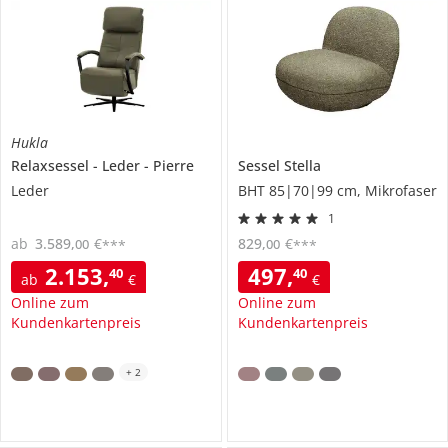
Hukla
Relaxsessel
Leder
Pierre
Sessel
Stella
Leder
BHT 85|70|99 cm, Mikrofaser
1
ab
3.589
,
€
829
,
€
00
00
***
***
2.153
,
497
,
40
40
ab
€
€
Online zum
Online zum
Kundenkartenpreis
Kundenkartenpreis
+
2