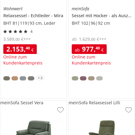
Wohnwert
meinSofa
Relaxsessel
Echtleder
Mira
Sessel mit Hocker
als Auszug
BHT 81|119|93 cm, Leder
BHT 102|96|92 cm
4
3.589
,
€
ab
1.629
,
€
00
00
***
***
2.153
,
977
,
40
40
€
ab
€
Online zum
Online zum
Kundenkartenpreis
Kundenkartenpreis
+
2
meinSofa Sessel Vera
meinSofa Relaxsessel Lilli