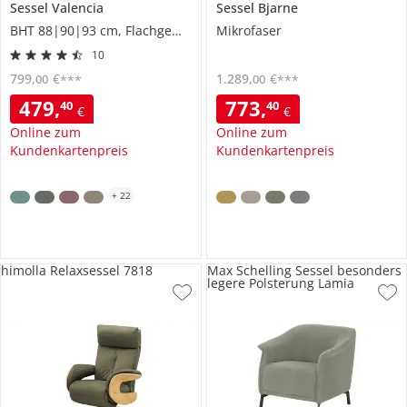
Sessel
Valencia
Sessel
Bjarne
BHT 88|90|93 cm, Flachgewebe
Mikrofaser
10
799
,
€
1.289
,
€
00
00
***
***
479
,
773
,
40
40
€
€
Online zum
Online zum
Kundenkartenpreis
Kundenkartenpreis
+
22
himolla Relaxsessel 7818
Max Schelling Sessel besonders
legere Polsterung Lamia