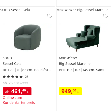
SOHO Sessel Gela
Max Winzer Big-Sessel Mareille
SOHO
Max Winzer
Sessel
Gela
Big-Sessel
Mareille
BHT 85|76|82 cm, Boucléstoff
BHL 103|103|149 cm, Samt
25
ab
769
,
€
00
***
461
,
949
,
40
00
ab
€
€
Online zum
Kundenkartenpreis