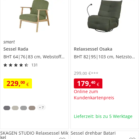
smart
Sessel
Rada
Relaxsessel
Osaka
BHT 64|76|83 cm, Webstoff grob
BHT 82|95|103 cm, Netzstoff/Mesh
131
299
,
€
00
***
229
,
179
,
00
40
€
€
Online zum
Kundenkartenpreis
+
7
Lieferzeit: bis zu 5 Werktage
SKAGEN STUDIO Relaxsessel Mik
Sessel drehbar Batari
kel