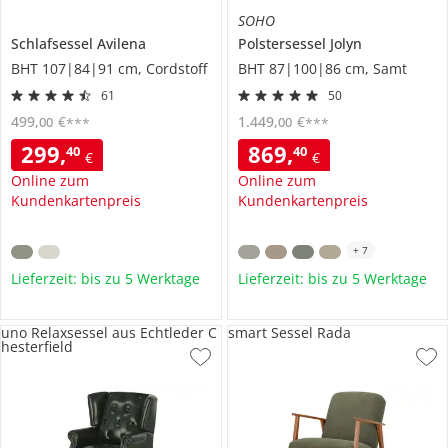
SOHO
Schlafsessel
Avilena
Polstersessel
Jolyn
BHT 107|84|91 cm, Cordstoff
BHT 87|100|86 cm, Samt
61
50
499
,
€
1.449
,
€
00
00
***
***
299
,
869
,
40
40
€
€
Online zum
Online zum
Kundenkartenpreis
Kundenkartenpreis
+
7
Lieferzeit: bis zu 5 Werktage
Lieferzeit: bis zu 5 Werktage
uno Relaxsessel aus Echtleder C
smart Sessel Rada
hesterfield