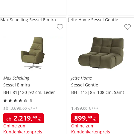
Max Schelling Sessel Elmira
Jette Home Sessel Gentle
Max Schelling
Jette Home
Sessel
Elmira
Sessel
Gentle
BHT 81|120|92 cm, Leder
BHT 112|85|108 cm, Samt
9
ab
3.699
,
€
1.499
,
€
00
00
***
***
2.219
,
899
,
40
40
ab
€
€
Online zum
Online zum
Kundenkartenpreis
Kundenkartenpreis