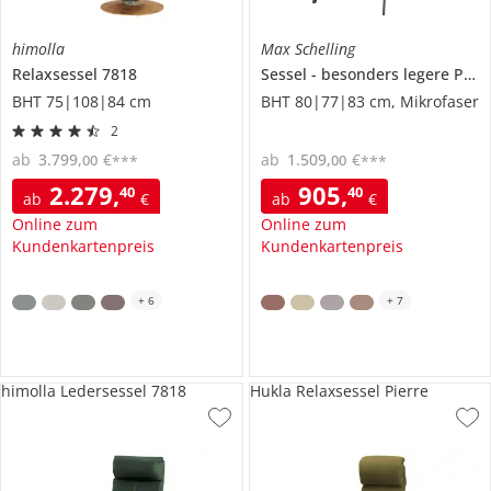
himolla
Max Schelling
Relaxsessel
7818
Sessel
besonders legere Polsterung
BHT 75|108|84 cm
BHT 80|77|83 cm, Mikrofaser
2
ab
3.799
,
€
ab
1.509
,
€
00
00
***
***
2.279
,
905
,
40
40
ab
€
ab
€
Online zum
Online zum
Kundenkartenpreis
Kundenkartenpreis
+
6
+
7
himolla Ledersessel 7818
Hukla Relaxsessel Pierre