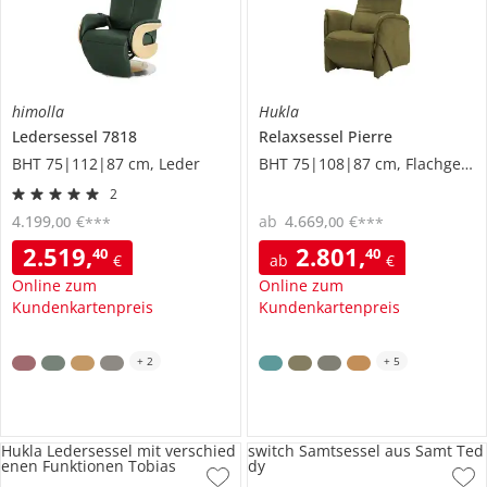
himolla
Hukla
Ledersessel
7818
Relaxsessel
Pierre
BHT 75|112|87 cm, Leder
BHT 75|108|87 cm, Flachgewebe
2
4.199
,
€
ab
4.669
,
€
00
00
***
***
2.519
,
2.801
,
40
40
€
ab
€
Online zum
Online zum
Kundenkartenpreis
Kundenkartenpreis
+
2
+
5
Hukla Ledersessel mit verschied
switch Samtsessel aus Samt Ted
enen Funktionen Tobias
dy