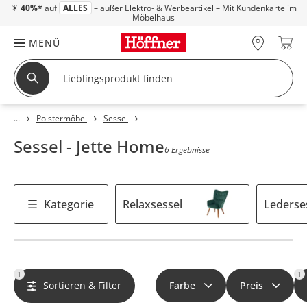
☀
40%*
auf
ALLES
– außer Elektro- & Werbeartikel – Mit Kundenkarte im
Möbelhaus
MENÜ
Polstermöbel
Sessel
Sessel - Jette Home
6 Ergebnisse
Kategorie
Relaxsessel
Lederse
1
1
Sortieren & Filter
Farbe
Preis