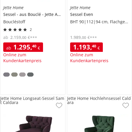
Jette Home
Jette Home
Sessel
aus Bouclé
Jette About
Sessel
Even
Boucléstoff
BHT 90|112|94 cm, Flachgewebe grob
2
ab
2.159
,
€
1.989
,
€
00
00
***
***
1.295
,
1.193
,
40
40
ab
€
€
Online zum
Online zum
Kundenkartenpreis
Kundenkartenpreis
Jette Home Longseat-Sessel Sam
Jette Home Hochlehnsessel Cald
t Caldara
ara