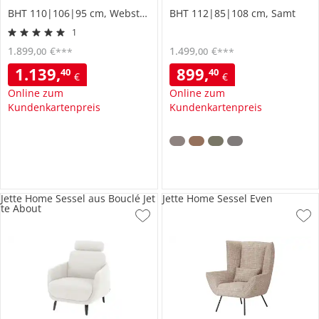
BHT 110|106|95 cm, Webstoff
BHT 112|85|108 cm, Samt
1
1.899
,
€
1.499
,
€
00
00
***
***
1.139
,
899
,
40
40
€
€
Online zum
Online zum
Kundenkartenpreis
Kundenkartenpreis
Jette Home Sessel aus Bouclé Jet
Jette Home Sessel Even
te About