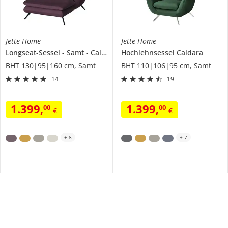
Jette Home
Jette Home
Longseat-Sessel
Samt
Caldara
Hochlehnsessel
Caldara
BHT 130|95|160 cm, Samt
BHT 110|106|95 cm, Samt
14
19
1.399
,
1.399
,
00
00
€
€
+
8
+
7