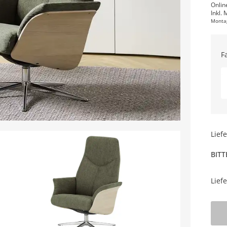
Onlin
Inkl. 
Monta
F
Lief
BITT
Lief