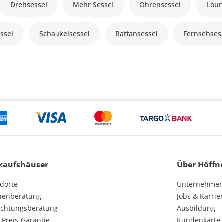
Drehsessel
Mehr Sessel
Ohrensessel
Loun
ssel
Schaukelsessel
Rattansessel
Fernsehses
kaufshäuser
Über Höffn
dorte
Unternehme
henberatung
Jobs & Karrie
ichtungsberatung
Ausbildung
-Preis-Garantie
Kundenkarte