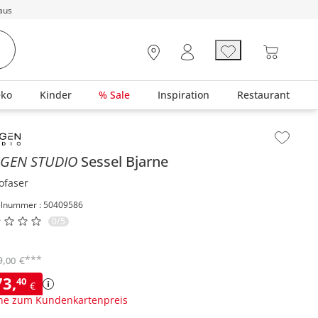
aus
eko
Kinder
% Sale
Inspiration
Restaurant
lt der Seitenleiste überspringen - Zum Seitenende
AGEN STUDIO
Sessel
Bjarne
ofaser
elnummer : 50409586
0/5
***
9
,
€
00
73
,
40
€
ne zum Kundenkartenpreis