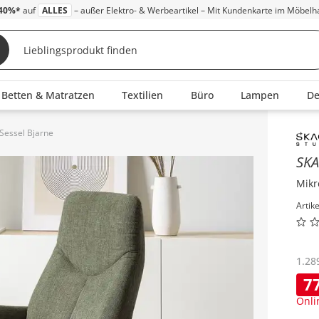
40%*
auf
ALLES
– außer Elektro- & Werbeartikel – Mit Kundenkarte im Möbelh
Betten & Matratzen
Textilien
Büro
Lampen
D
essel Bjarne
Inha
SK
Mikr
Artik
1.28
7
Onli