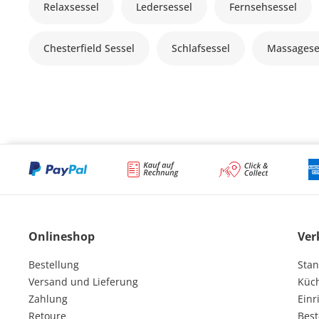
Relaxsessel
Ledersessel
Fernsehsessel
Chesterfield Sessel
Schlafsessel
Massagese
Onlineshop
Ver
Bestellung
Stan
Versand und Lieferung
Küc
Zahlung
Einr
Retoure
Best