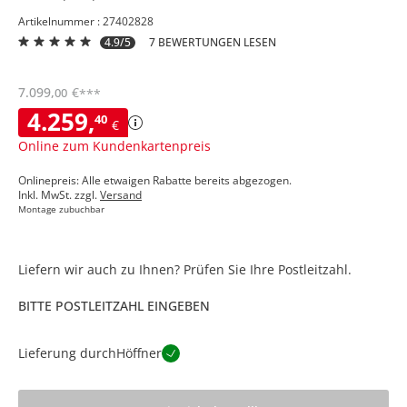
Artikelnummer : 27402828
4.9/5
7 BEWERTUNGEN LESEN
7.099
,
€
00
***
4.259
,
40
€
Online zum Kundenkartenpreis
Onlinepreis: Alle etwaigen Rabatte bereits abgezogen.
Inkl. MwSt. zzgl.
Versand
Montage zubuchbar
Liefern wir auch zu Ihnen? Prüfen Sie Ihre Postleitzahl.
BITTE POSTLEITZAHL EINGEBEN
Lieferung durch
Höffner