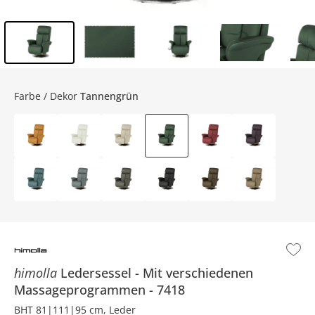
Inhalt der Seitenleiste überspringen - Zum Seitenende
Farbe / Dekor
Tannengrün
himolla
Ledersessel
Mit verschiedenen
Massageprogrammen
7418
BHT 81|111|95 cm, Leder