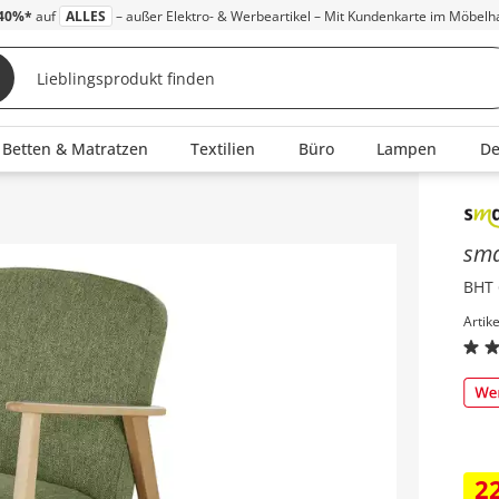
40%*
auf
ALLES
– außer Elektro- & Werbeartikel – Mit Kundenkarte im Möbelh
Betten & Matratzen
Textilien
Büro
Lampen
D
Inha
sm
BHT 
Artik
2