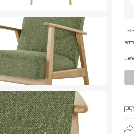
Lief
BITT
Lief