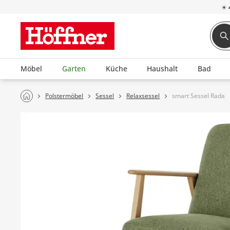
☀
Möbel
Garten
Küche
Haushalt
Bad
Polstermöbel
Sessel
Relaxsessel
smart Sessel Rada