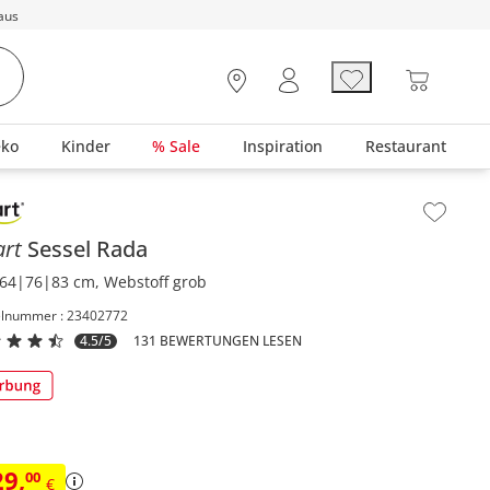
aus
eko
Kinder
% Sale
Inspiration
Restaurant
lt der Seitenleiste überspringen - Zum Seitenende
art
Sessel
Rada
64|76|83 cm, Webstoff grob
elnummer : 23402772
4.5/5
131 BEWERTUNGEN LESEN
29
,
00
€