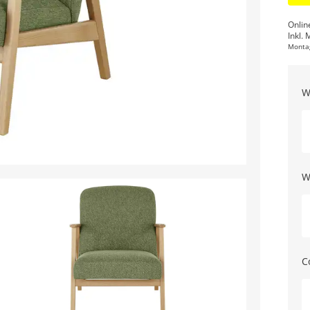
Onlin
Inkl. 
Monta
W
W
C