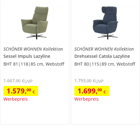
SCHÖNER WOHNEN Kollektion
SCHÖNER WOHNEN Kollektion
Sessel
Impuls Lazyline
Drehsessel
Catola Lazyline
BHT 81|118|85 cm, Webstoff
BHT 80|115|89 cm, Webstoff
1.667
,
€
1.793
,
€
00
00
UVP
UVP
1.579
,
1.699
,
00
00
€
€
Werbepreis
Werbepreis