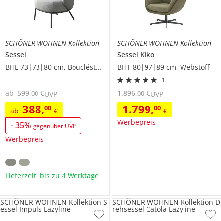
SCHÖNER WOHNEN Kollektion
SCHÖNER WOHNEN Kollektion
Sessel
Sessel
Kiko
BHL 73|73|80 cm, Boucléstoff
BHT 80|97|89 cm, Webstoff
1
ab
599
,
€
1.896
,
€
00
00
UVP
UVP
388
,
1.799
,
00
00
ab
€
€
Werbepreis
-
35
%
gegenüber UVP
Werbepreis
Lieferzeit: bis zu 4 Werktage
SCHÖNER WOHNEN Kollektion S
SCHÖNER WOHNEN Kollektion D
essel Impuls Lazyline
rehsessel Catola Lazyline