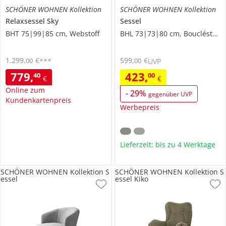
SCHÖNER WOHNEN Kollektion
SCHÖNER WOHNEN Kollektion
Relaxsessel
Sky
Sessel
BHT 75|99|85 cm, Webstoff
BHL 73|73|80 cm, Boucléstoff
1.299
,
€
599
,
€
00
00
***
UVP
779
,
423
,
40
00
€
€
Online zum
-
29
%
gegenüber UVP
Kundenkartenpreis
Werbepreis
Lieferzeit: bis zu 4 Werktage
SCHÖNER WOHNEN Kollektion S
SCHÖNER WOHNEN Kollektion S
essel
essel Kiko