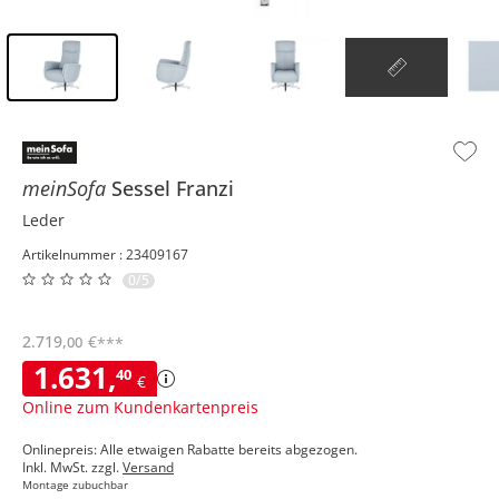
Inhalt der Seitenleiste überspringen - Zum Seitenende
meinSofa
Sessel
Franzi
Leder
Artikelnummer : 23409167
0/5
2.719
,
€
00
***
1.631
,
40
€
Online zum Kundenkartenpreis
Onlinepreis: Alle etwaigen Rabatte bereits abgezogen.
Inkl. MwSt. zzgl.
Versand
Montage zubuchbar