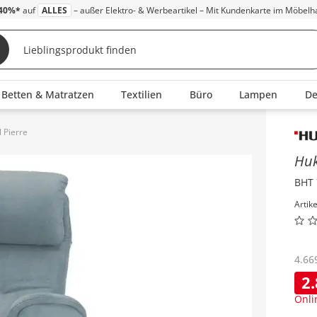
40%*
auf
ALLES
– außer Elektro- & Werbeartikel – Mit Kundenkarte im Möbelh
Betten & Matratzen
Textilien
Büro
Lampen
D
 Pierre
Inha
Hu
BHT 
Artik
4.66
2
Onli