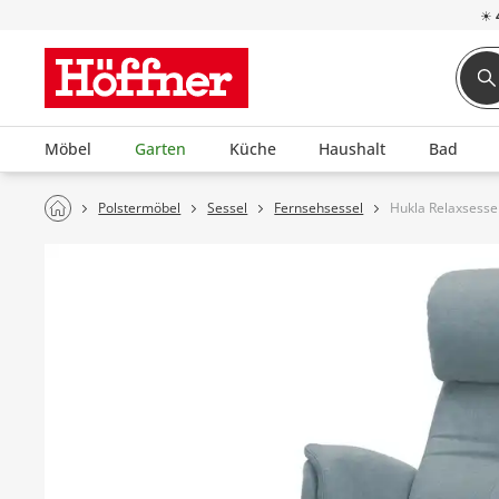
☀
Möbel
Garten
Küche
Haushalt
Bad
Polstermöbel
Sessel
Fernsehsessel
Hukla Relaxsessel