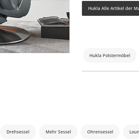
Hukla Alle Artikel der M
Hukla Polstermöbel
Drehsessel
Mehr Sessel
Ohrensessel
Loun