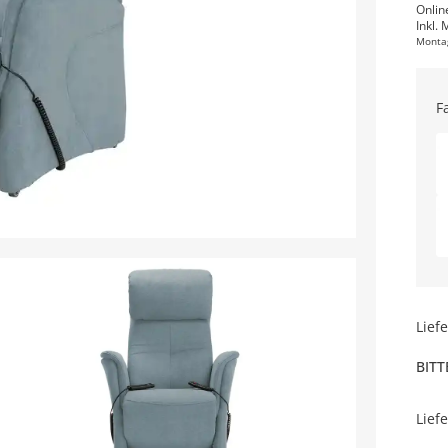
Onlin
Inkl. 
Monta
F
Lief
BITT
Lief