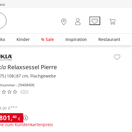
aus
eko
Kinder
% Sale
Inspiration
Restaurant
lt der Seitenleiste überspringen - Zum Seitenende
kla
Relaxsessel
Pierre
75|108|87 cm, Flachgewebe
elnummer : 29408406
0/5
***
9
,
€
00
.801
,
40
€
ne zum Kundenkartenpreis