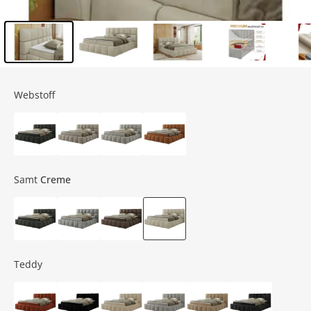
Inhalt der Seitenleiste überspringen - Zum Seitenende
Webstoff
Samt
Creme
Teddy