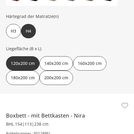
Härtegrad der Matratze(n)
H3
H4
Liegefläche (B x L)
120x200 cm
140x200 cm
160x200 cm
180x200 cm
200x200 cm
Boxbett
mit Bettkasten
Nira
BHL 154|113|238 cm
Artikelnummer : 60124961