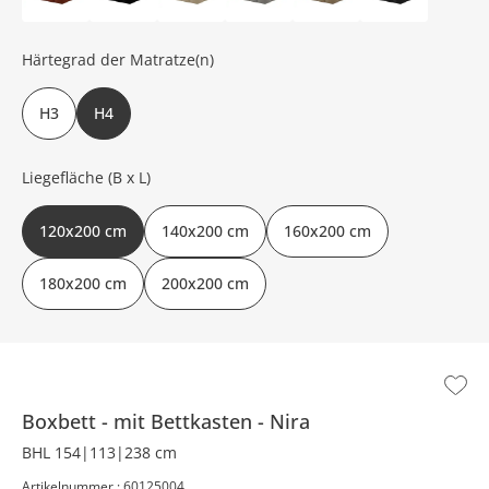
Härtegrad der Matratze(n)
H3
H4
Liegefläche (B x L)
120x200 cm
140x200 cm
160x200 cm
180x200 cm
200x200 cm
Boxbett
mit Bettkasten
Nira
BHL 154|113|238 cm
Artikelnummer : 60125004