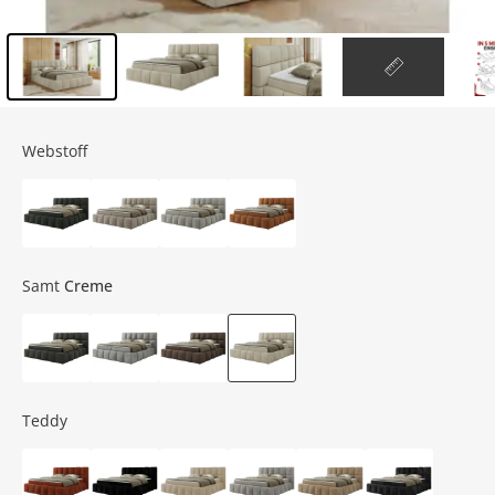
Inhalt der Seitenleiste überspringen - Zum Seitenende
Webstoff
Samt
Creme
Teddy