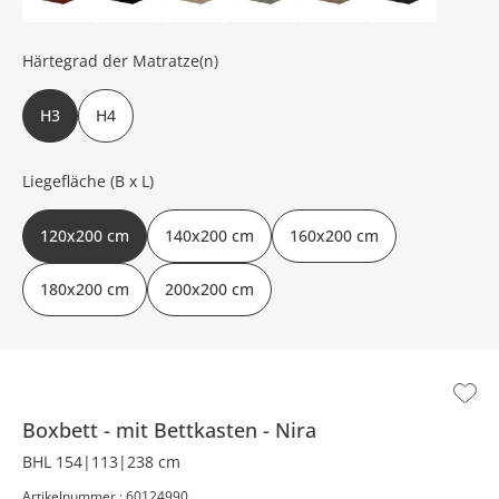
Härtegrad der Matratze(n)
H3
H4
Liegefläche (B x L)
120x200 cm
140x200 cm
160x200 cm
180x200 cm
200x200 cm
Boxbett
mit Bettkasten
Nira
BHL 154|113|238 cm
Artikelnummer : 60124990