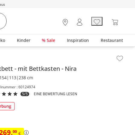
aus
eko
Kinder
% Sale
Inspiration
Restaurant
lt der Seitenleiste überspringen - Zum Seitenende
xbett
mit Bettkasten
Nira
154|113|238 cm
elnummer : 60124974
5/5
EINE BEWERTUNG LESEN
.269
,
00
€