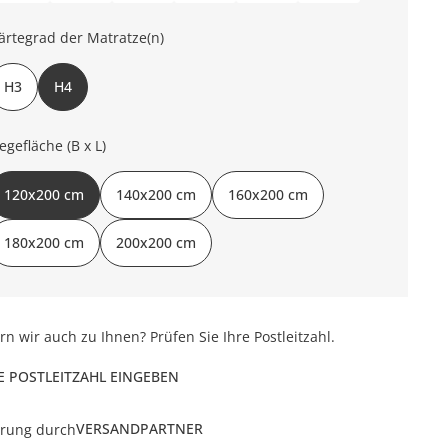
ärtegrad der Matratze(n)
H3
H4
iegefläche (B x L)
120x200 cm
140x200 cm
160x200 cm
180x200 cm
200x200 cm
ern wir auch zu Ihnen? Prüfen Sie Ihre Postleitzahl.
E POSTLEITZAHL EINGEBEN
VERSANDPARTNER
erung durch