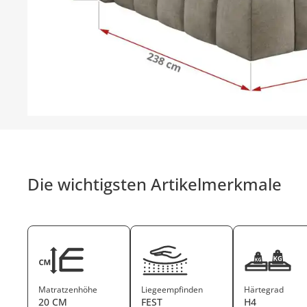
Die wichtigsten Artikelmerkmale
Matratzenhöhe
Liegeempfinden
Härtegrad
20 CM
FEST
H4