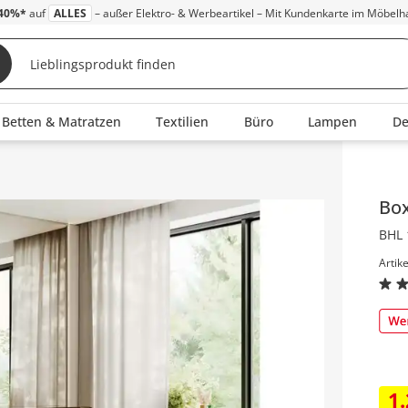
40%*
auf
ALLES
– außer Elektro- & Werbeartikel – Mit Kundenkarte im Möbelh
Betten & Matratzen
Textilien
Büro
Lampen
D
Inha
Bo
BHL 
Artik
1