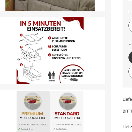
H
L
Lief
BITT
Lief