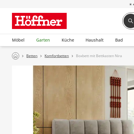
☀
Möbel
Garten
Küche
Haushalt
Bad
Betten
Komfortbetten
Boxbett mit Bettkasten Nira