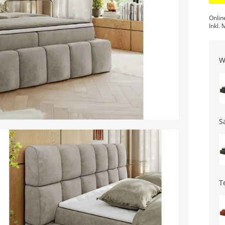
Onlin
Inkl. 
W
S
T