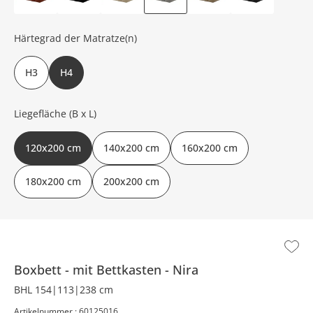
Härtegrad der Matratze(n)
H3
H4
Liegefläche (B x L)
120x200 cm
140x200 cm
160x200 cm
180x200 cm
200x200 cm
Boxbett
mit Bettkasten
Nira
BHL 154|113|238 cm
Artikelnummer : 60125016