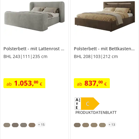
Polsterbett
mit Lattenrost
Emora Classic Duo
Polsterbett
mit Bettkasten
G
BHL 243|111|235 cm
BHL 208|103|212 cm
1.053
,
837
,
00
00
ab
€
ab
€
C
PRODUKTDATENBLATT
+
15
+
13