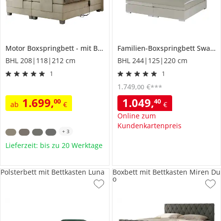
Motor Boxspringbett
mit Bettkasten
Familien-Boxspringbett
Elektro
Swanage
BHL 208|118|212 cm
BHL 244|125|220 cm
1
1
1.749
,
€
00
***
1.699
,
1.049
,
00
40
ab
€
€
Online zum
Kundenkartenpreis
+
3
Lieferzeit: bis zu 20 Werktage
Polsterbett mit Bettkasten Luna
Boxbett mit Bettkasten Miren Du
o