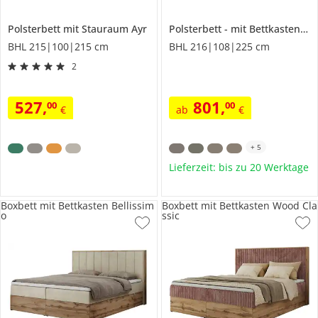
Polsterbett mit Stauraum
Ayr
Polsterbett
mit Bettkasten
T
BHL 215|100|215 cm
BHL 216|108|225 cm
2
527
,
801
,
00
00
€
ab
€
+
5
Lieferzeit: bis zu 20 Werktage
Boxbett mit Bettkasten Bellissim
Boxbett mit Bettkasten Wood Cla
o
ssic