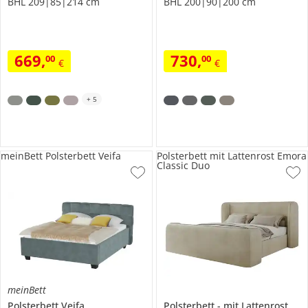
BHL 209|85|214 cm
BHL 200|90|200 cm
669
,
730
,
00
00
€
€
+
5
meinBett Polsterbett Veifa
Polsterbett mit Lattenrost Emora
Classic Duo
meinBett
Polsterbett
Veifa
Polsterbett
mit Lattenrost
Em