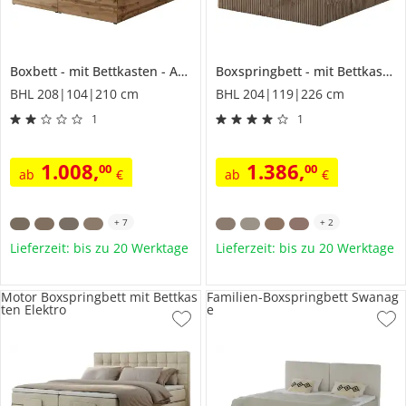
Boxbett
mit Bettkasten
Albero 1
Boxspringbett
mit Bettkasten
BHL 208|104|210 cm
BHL 204|119|226 cm
1
1
1.008
,
1.386
,
00
00
ab
€
ab
€
+
7
+
2
Lieferzeit: bis zu 20 Werktage
Lieferzeit: bis zu 20 Werktage
Motor Boxspringbett mit Bettkas
Familien-Boxspringbett Swanag
ten Elektro
e