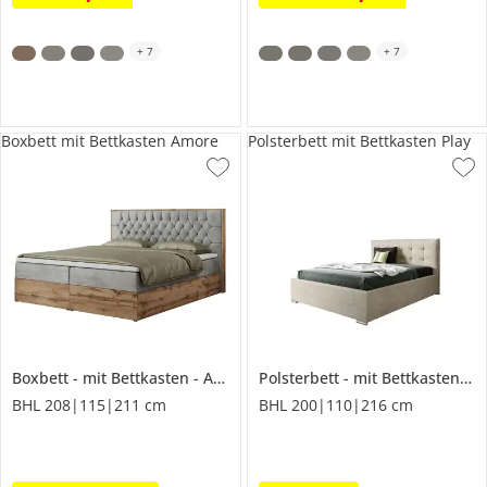
+
7
+
7
Boxbett mit Bettkasten Amore
Polsterbett mit Bettkasten Play
Boxbett
mit Bettkasten
Amore
Polsterbett
mit Bettkasten
P
BHL 208|115|211 cm
BHL 200|110|216 cm