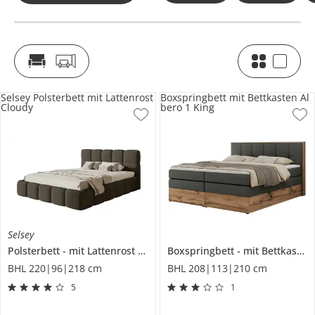
Selsey Polsterbett mit Lattenrost
Boxspringbett mit Bettkasten Al
Cloudy
bero 1 King
Selsey
Polsterbett
mit Lattenrost
Cloudy
Boxspringbett
mit Bettkasten
BHL 220|96|218 cm
BHL 208|113|210 cm
5
1