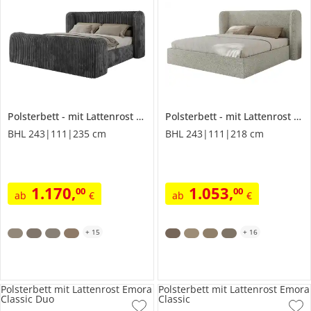
Polsterbett
mit Lattenrost
Emora Classic Duo
Polsterbett
mit Lattenrost
Em
BHL 243|111|235 cm
BHL 243|111|218 cm
1.170
,
1.053
,
00
00
ab
€
ab
€
+
15
+
16
Polsterbett mit Lattenrost Emora
Polsterbett mit Lattenrost Emora
Classic Duo
Classic