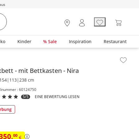
aus
eko
Kinder
% Sale
Inspiration
Restaurant
lt der Seitenleiste überspringen - Zum Seitenende
xbett
mit Bettkasten
Nira
154|113|238 cm
elnummer : 60124750
5/5
EINE BEWERTUNG LESEN
.350
,
00
€