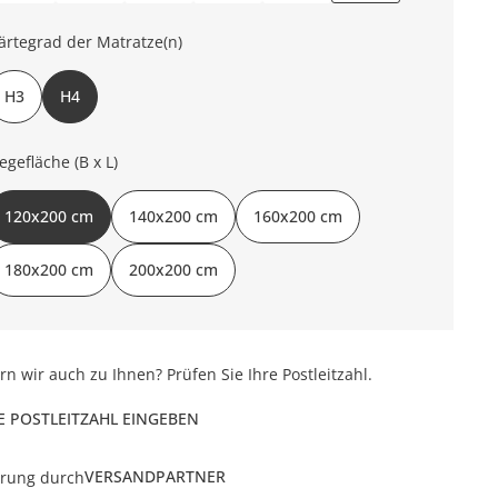
ärtegrad der Matratze(n)
H3
H4
iegefläche (B x L)
120x200 cm
140x200 cm
160x200 cm
180x200 cm
200x200 cm
ern wir auch zu Ihnen? Prüfen Sie Ihre Postleitzahl.
E POSTLEITZAHL EINGEBEN
VERSANDPARTNER
erung durch