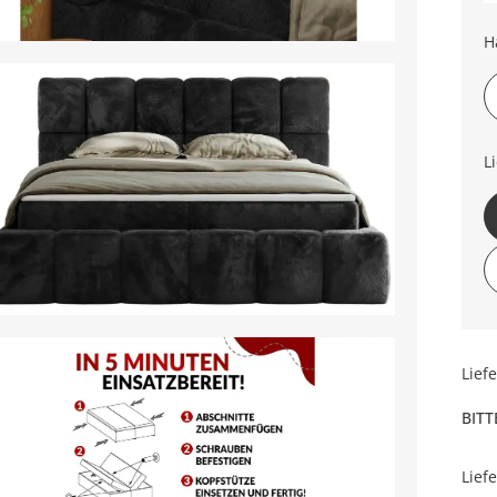
H
L
Lief
BITT
Lief