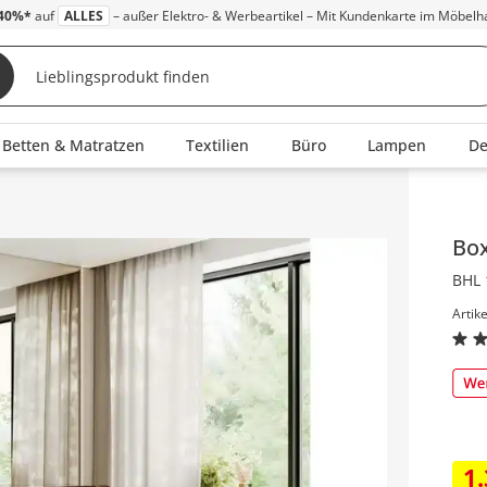
40%*
auf
ALLES
– außer Elektro- & Werbeartikel – Mit Kundenkarte im Möbelh
Betten & Matratzen
Textilien
Büro
Lampen
D
Inha
Bo
BHL 
Artik
1