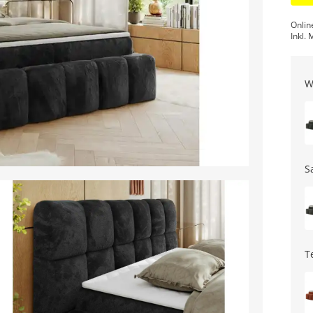
Onlin
Inkl. 
W
S
T