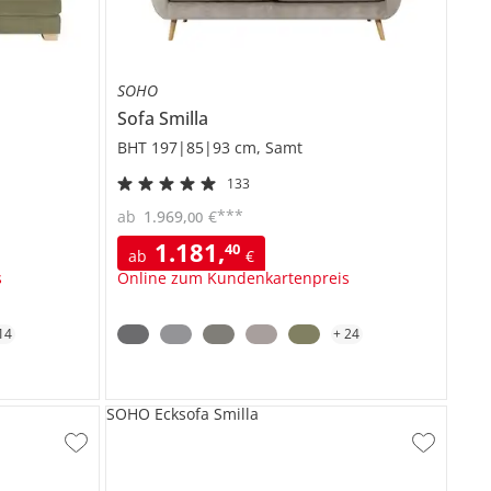
SOHO
Sofa
Smilla
BHT 197|85|93 cm, Samt
133
***
ab
1.969
,
€
00
1.181
,
40
ab
€
s
Online zum Kundenkartenpreis
14
+
24
SOHO Ecksofa Smilla