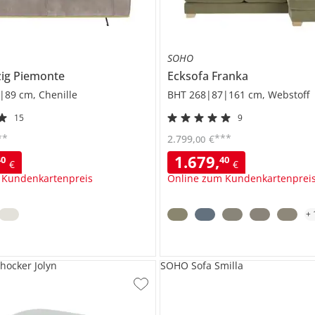
SOHO
zig
Piemonte
Ecksofa
Franka
|89 cm, Chenille
BHT 268|87|161 cm, Webstoff
15
9
**
***
2.799
,
€
00
1.679
,
40
40
€
€
 Kundenkartenpreis
Online zum Kundenkartenprei
+
hocker Jolyn
SOHO Sofa Smilla