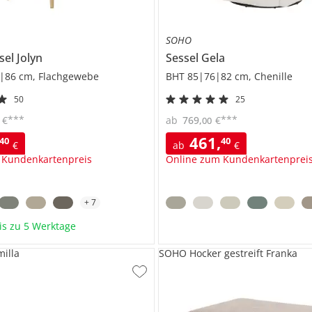
SOHO
ssel
Jolyn
Sessel
Gela
|86 cm, Flachgewebe
BHT 85|76|82 cm, Chenille
50
25
***
***
€
ab
769
,
€
00
461
,
40
40
€
ab
€
 Kundenkartenpreis
Online zum Kundenkartenprei
+
7
bis zu 5 Werktage
illa
SOHO Hocker gestreift Franka