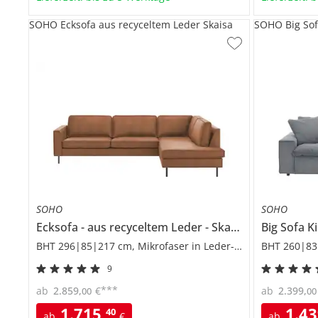
SOHO Ecksofa aus recyceltem Leder Skaisa
SOHO Big Sof
SOHO
SOHO
Ecksofa
aus recyceltem Leder
Skaisa
Big Sofa
Ki
BHT 296|85|217 cm, Mikrofaser in Leder-Optik
BHT 260|83
9
***
ab
2.859
,
€
ab
2.399
,
00
00
1.715
,
1.4
40
ab
€
ab