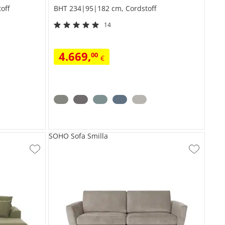
off
BHT 234|95|182 cm, Cordstoff
14
4.669
,
00
€
SOHO Sofa Smilla