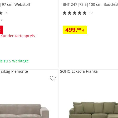
|97 cm, Webstoff
BHT 247|73,5|100 cm, Bouclést
2
17
**
499
,
00
€
€
 Kundenkartenpreis
bis zu 5 Werktage
-sitzig Piemonte
SOHO Ecksofa Franka