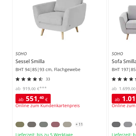
SOHO
SOHO
Sessel
Smilla
Sofa
Smill
BHT 94|85|93 cm, Flachgewebe
BHT 197|85
33
***
ab
919
,
€
ab
1.699
,
00
00
551
,
1.0
40
ab
€
ab
Online zum Kundenkartenpreis
Online zum
+
11
Lieferzeit: bis zu 5 Werktage
Lieferzeit: 