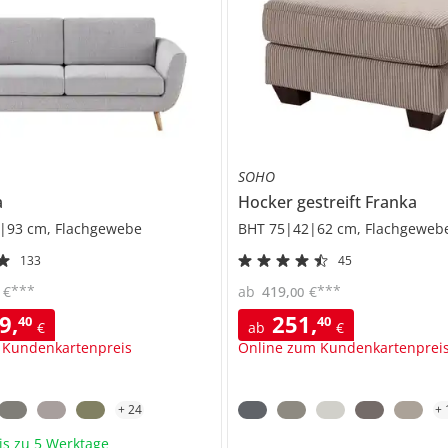
SOHO
a
Hocker gestreift
Franka
|93 cm, Flachgewebe
BHT 75|42|62 cm, Flachgeweb
133
45
***
***
€
ab
419
,
€
00
19
,
251
,
40
40
€
ab
€
 Kundenkartenpreis
Online zum Kundenkartenprei
+
24
+
bis zu 5 Werktage