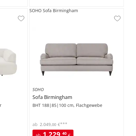
SOHO Sofa Birmingham
SOHO
Sofa
Birmingham
r
BHT 188|85|100 cm, Flachgewebe
***
ab
2.049
,
€
00
1.229
,
40
ab
€