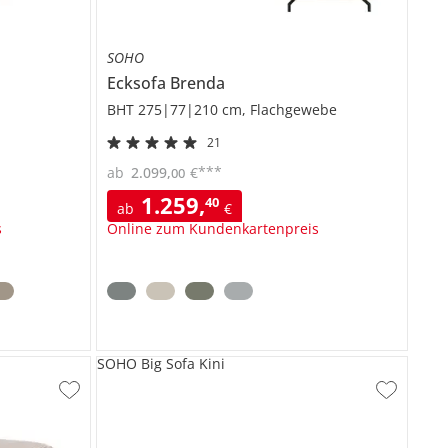
SOHO
Ecksofa
Brenda
BHT 275|77|210 cm, Flachgewebe
21
***
ab
2.099
,
€
00
1.259
,
40
ab
€
s
Online zum Kundenkartenpreis
SOHO Big Sofa Kini