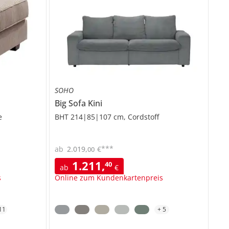
SOHO
Big Sofa
Kini
e
BHT 214|85|107 cm, Cordstoff
***
ab
2.019
,
€
00
1.211
,
40
ab
€
s
Online zum Kundenkartenpreis
11
+
5