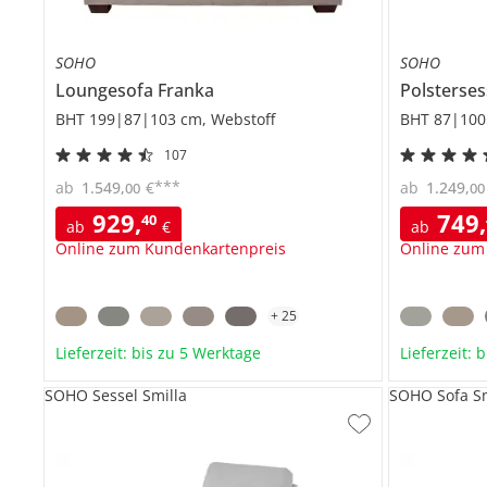
SOHO
SOHO
Loungesofa
Franka
Polsterse
BHT 199|87|103 cm, Webstoff
BHT 87|100
107
***
ab
1.549
,
€
ab
1.249
,
00
00
929
,
749
,
40
ab
€
ab
Online zum Kundenkartenpreis
Online zum
+
25
Lieferzeit: bis zu 5 Werktage
Lieferzeit: 
SOHO Sessel Smilla
SOHO Sofa Sm