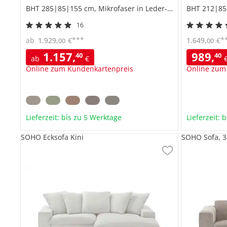
BHT 285|85|155 cm, Mikrofaser in Leder-Optik
BHT 212|85
16
***
*
ab
1.929
,
€
1.649
,
€
00
00
1.157
,
989
,
40
40
ab
€
Online zum Kundenkartenpreis
Online zum
Lieferzeit: bis zu 5 Werktage
Lieferzeit: 
SOHO Ecksofa Kini
SOHO Sofa, 3