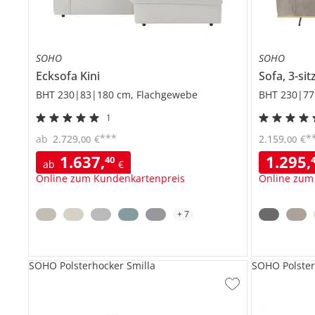
SOHO
SOHO
Ecksofa
Kini
Sofa, 3-sit
BHT 230|83|180 cm, Flachgewebe
BHT 230|77
1
***
*
ab
2.729
,
€
2.159
,
€
00
00
1.637
,
1.295
,
40
ab
€
Online zum Kundenkartenpreis
Online zum
+
7
SOHO Polsterhocker Smilla
SOHO Polster