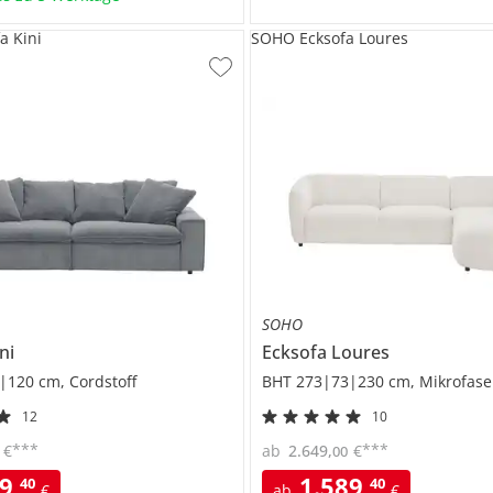
a Kini
SOHO Ecksofa Loures
SOHO
ni
Ecksofa
Loures
|120 cm, Cordstoff
BHT 273|73|230 cm, Mikrofase
12
10
***
***
€
ab
2.649
,
€
00
39
,
1.589
,
40
40
€
ab
€