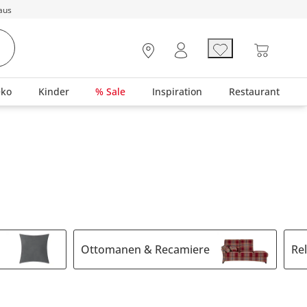
aus
eko
Kinder
% Sale
Inspiration
Restaurant
Ottomanen & Recamiere
Re