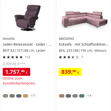
himolla
MASSENO
Leder-Relaxsessel
Leder
7628
Ecksofa
mit Schlaffunktion
N
BHT 83|107|88 cm, Leder
BHL 253|88|190 cm, Velours
112
7
2.929
,
€
00
***
1.757
,
839
,
40
00
€
€
Online zum
Kundenkartenpreis
+
7
+
4