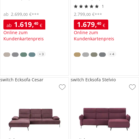
1
ab
2.699
,
€
2.799
,
€
00
00
***
***
1.619
,
1.679
,
40
40
ab
€
€
Online zum
Online zum
Kundenkartenpreis
Kundenkartenpreis
+
3
+
4
switch Ecksofa Cesar
switch Ecksofa Stelvio