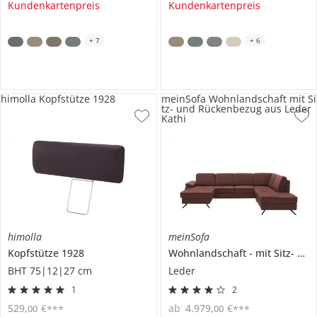
Kundenkartenpreis
Kundenkartenpreis
+
7
+
6
himolla Kopfstütze 1928
meinSofa Wohnlandschaft mit Si
tz- und Rückenbezug aus Leder
Kathi
himolla
meinSofa
Kopfstütze
1928
Wohnlandschaft
mit Sitz- und Rückenbezug aus Leder
BHT 75|12|27 cm
Leder
1
2
529
,
€
ab
4.979
,
€
00
00
***
***