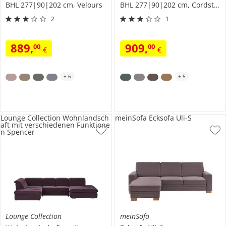
BHL 277|90|202 cm, Velours
BHL 277|90|202 cm, Cordstoff
2
1
889
,
909
,
00
00
€
€
+
6
+
5
Lounge Collection Wohnlandsch
meinSofa Ecksofa Uli-S
aft mit verschiedenen Funktione
n Spencer
Lounge Collection
meinSofa