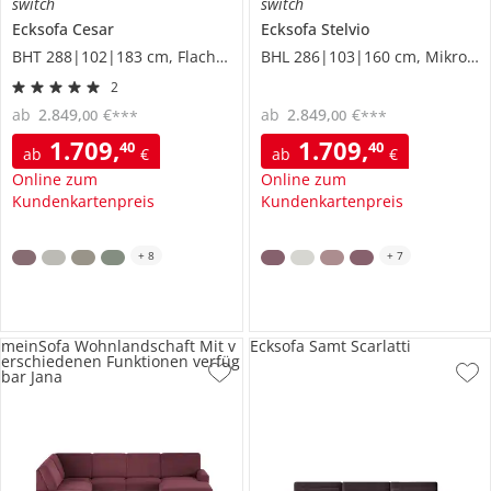
switch
switch
Ecksofa
Cesar
Ecksofa
Stelvio
BHT 288|102|183 cm, Flachgewebe grob
BHL 286|103|160 cm, Mikrofaser in Velours-Optik
2
ab
2.849
,
€
ab
2.849
,
€
00
00
***
***
1.709
,
1.709
,
40
40
ab
€
ab
€
Online zum
Online zum
Kundenkartenpreis
Kundenkartenpreis
+
8
+
7
meinSofa Wohnlandschaft Mit v
Ecksofa Samt Scarlatti
erschiedenen Funktionen verfüg
bar Jana