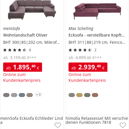
meinSofa
Max Schelling
Wohnlandschaft
Oliver
Ecksofa
verstellbare Kopfteile
BHT 300|85|202 cm, Mikrofaser
BHT 311|88|219 cm, Feincord
6
2
ab
3.159
,
€
ab
4.899
,
€
00
00
***
***
1.895
,
2.939
,
40
40
ab
€
ab
€
Online zum
Online zum
Kundenkartenpreis
Kundenkartenpreis
+
3
meinSofa Ecksofa Echtleder Lind
himolla Relaxsessel Mit verschie
a
denen Funktionen 7818