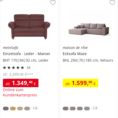
meinSofa
maison de rêve
Einzelsofa
Leder
Manon
Ecksofa
Maze
BHT 170|94|92 cm, Leder
BHL 294|70|185 cm, Velours
34
ab
2.249
,
€
00
***
1.349
,
1.599
,
40
00
ab
€
ab
€
Online zum
Kundenkartenpreis
+
6
+
3