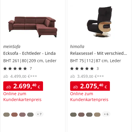
meinSofa
himolla
Ecksofa
Echtleder
Linda
Relaxsessel
Mit verschiedenen Funktionen
BHT 261|80|209 cm, Leder
BHT 75|112|87 cm, Leder
7
3
ab
4.499
,
€
ab
3.459
,
€
00
00
***
***
2.699
,
2.075
,
40
40
ab
€
ab
€
Online zum
Online zum
Kundenkartenpreis
Kundenkartenpreis
+
7
+
6