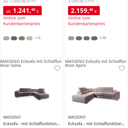
ab
2.069
,
€
3.599
,
€
00
00
***
***
1.241
,
2.159
,
40
40
ab
€
€
Online zum
Online zum
Kundenkartenpreis
Kundenkartenpreis
+
5
+
10
MASSENO Ecksofa mit Schlaffun
MASSENO Ecksofa mit Schlaffun
ktion Selva
ktion Apiro
MASSENO
MASSENO
Ecksofa
mit Schlaffunktion
Selva
Ecksofa
mit Schlaffunktion
A