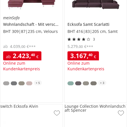
meinSofa
Wohnlandschaft
Mit verschiedenen Funktionen verfügbar
Ecksofa Samt
Scarlatti
Jan
BHT 309|87|235 cm, Velours
BHT 416|83|205 cm, Samt
3
ab
4.039
,
€
5.279
,
€
00
00
***
***
2.423
,
3.167
,
40
40
ab
€
€
Online zum
Online zum
Kundenkartenpreis
Kundenkartenpreis
+
5
+
3
switch Ecksofa Alvin
Lounge Collection Wohnlandsch
aft Spencer