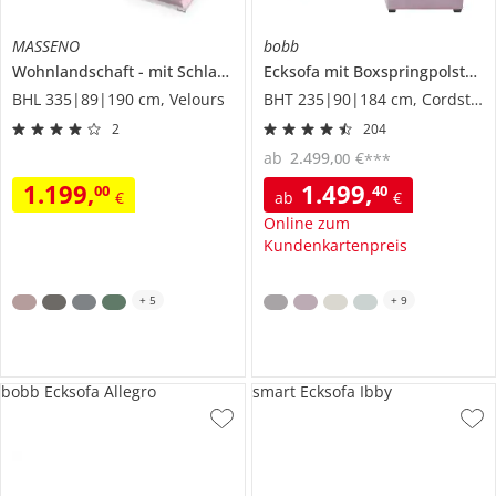
MASSENO
bobb
Wohnlandschaft
mit Schlaffunktion
Siena
Ecksofa mit Boxspringpolsterung
BHL 335|89|190 cm, Velours
BHT 235|90|184 cm, Cordstoff
2
204
ab
2.499
,
€
00
***
1.199
,
1.499
,
00
40
€
ab
€
Online zum
Kundenkartenpreis
+
5
+
9
bobb Ecksofa Allegro
smart Ecksofa Ibby