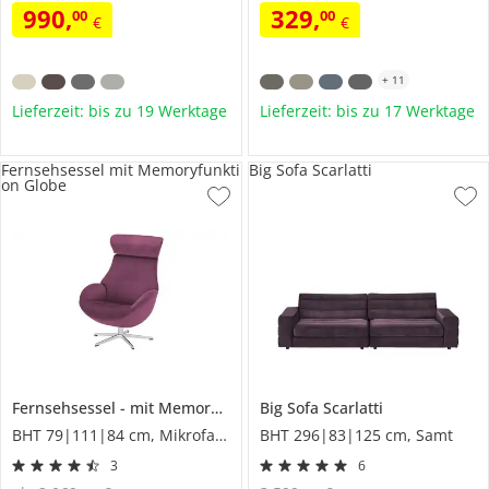
990
,
329
,
00
00
€
€
+
11
Lieferzeit: bis zu 19 Werktage
Lieferzeit: bis zu 17 Werktage
Fernsehsessel mit Memoryfunkti
Big Sofa Scarlatti
on Globe
Fernsehsessel
mit Memoryfunktion
Big Sofa
Globe
Scarlatti
BHT 79|111|84 cm, Mikrofaser
BHT 296|83|125 cm, Samt
3
6