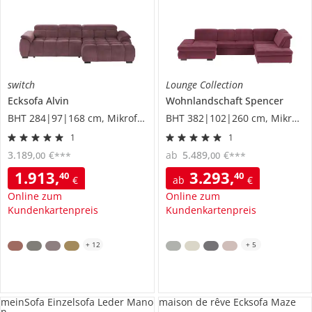
switch
Lounge Collection
Ecksofa
Alvin
Wohnlandschaft
Spencer
BHT 284|97|168 cm, Mikrofaser
BHT 382|102|260 cm, Mikrofaser
1
1
3.189
,
€
ab
5.489
,
€
00
00
***
***
1.913
,
3.293
,
40
40
€
ab
€
Online zum
Online zum
Kundenkartenpreis
Kundenkartenpreis
+
12
+
5
meinSofa Einzelsofa Leder Mano
maison de rêve Ecksofa Maze
n