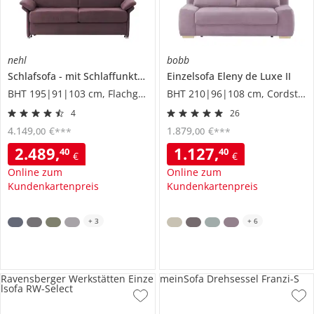
nehl
bobb
Schlafsofa
mit Schlaffunktion
Boston Basic
Einzelsofa
Eleny de Luxe II
BHT 195|91|103 cm, Flachgewebe
BHT 210|96|108 cm, Cordstoff
4
26
4.149
,
€
1.879
,
€
00
00
***
***
2.489
,
1.127
,
40
40
€
€
Online zum
Online zum
Kundenkartenpreis
Kundenkartenpreis
+
3
+
6
Ravensberger Werkstätten Einze
meinSofa Drehsessel Franzi-S
lsofa RW-Select