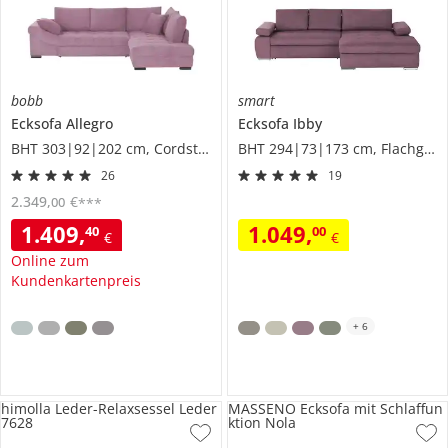
bobb
smart
Ecksofa
Allegro
Ecksofa
Ibby
BHT 303|92|202 cm, Cordstoff
BHT 294|73|173 cm, Flachgewebe fein
26
19
2.349
,
€
00
***
1.409
,
1.049
,
40
00
€
€
Online zum
Kundenkartenpreis
+
6
himolla Leder-Relaxsessel Leder
MASSENO Ecksofa mit Schlaffun
7628
ktion Nola