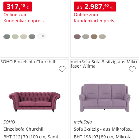
317
,
2.987
,
40
40
€
ab
€
Online zum
Online zum
Kundenkartenpreis
Kundenkartenpreis
+
8
SOHO Einzelsofa Churchill
meinSofa Sofa 3-sitzig aus Mikro
faser Wilma
SOHO
meinSofa
Einzelsofa
Churchill
Sofa 3-sitzig
aus Mikrofaser
BHT 212|79|100 cm, Samt
BHT 198|97|89 cm, Mikrofaser