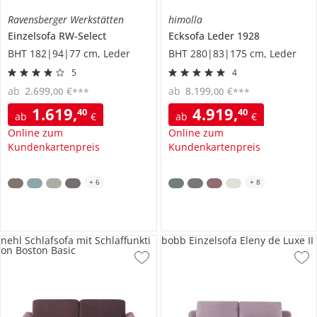
Ravensberger Werkstätten
himolla
Einzelsofa
RW-Select
Ecksofa Leder
1928
BHT 182|94|77 cm, Leder
BHT 280|83|175 cm, Leder
5
4
ab
2.699
,
€
ab
8.199
,
€
00
00
***
***
1.619
,
4.919
,
40
40
ab
€
ab
€
Online zum
Online zum
Kundenkartenpreis
Kundenkartenpreis
+
6
+
8
nehl Schlafsofa mit Schlaffunkti
bobb Einzelsofa Eleny de Luxe II
on Boston Basic