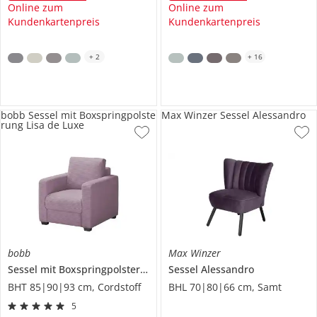
Online zum
Online zum
Kundenkartenpreis
Kundenkartenpreis
+
2
+
16
bobb Sessel mit Boxspringpolste
Max Winzer Sessel Alessandro
rung Lisa de Luxe
bobb
Max Winzer
Sessel mit Boxspringpolsterung
Lisa de Luxe
Sessel
Alessandro
BHT 85|90|93 cm, Cordstoff
BHL 70|80|66 cm, Samt
5