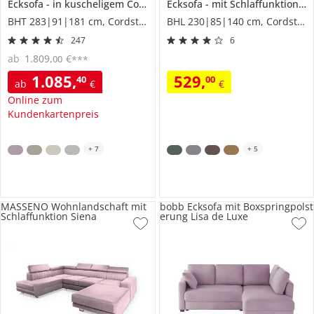
Ecksofa
in kuscheligem Cordstoff
Ecksofa
Soumia
mit Schlaffunktion
P
BHT 283|91|181 cm, Cordstoff
BHL 230|85|140 cm, Cordstoff
247
6
ab
1.809
,
€
00
***
1.085
,
529
,
40
00
ab
€
€
Online zum
Kundenkartenpreis
+
7
+
5
MASSENO Wohnlandschaft mit
bobb Ecksofa mit Boxspringpolst
Schlaffunktion Siena
erung Lisa de Luxe