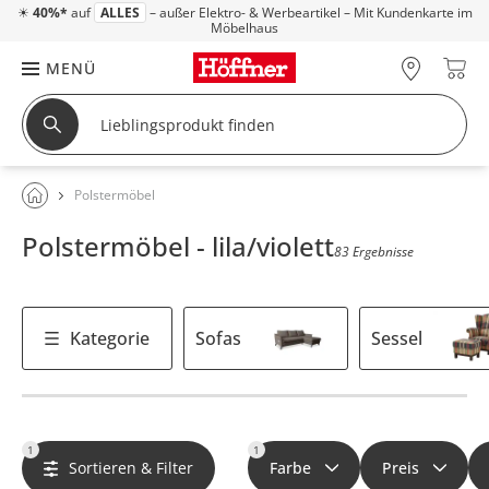
☀
40%*
auf
ALLES
– außer Elektro- & Werbeartikel – Mit Kundenkarte im
Möbelhaus
MENÜ
Polstermöbel
Polstermöbel - lila/violett
83 Ergebnisse
Kategorie
Sofas
Sessel
1
1
Sortieren & Filter
Farbe
Preis