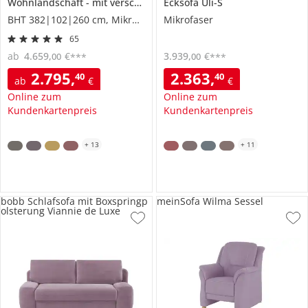
Wohnlandschaft
mit verschiedenen Funktionen
Ecksofa
Uli-S
Spencer
BHT 382|102|260 cm, Mikrofaser
Mikrofaser
65
ab
4.659
,
€
3.939
,
€
00
00
***
***
2.795
,
2.363
,
40
40
ab
€
€
Online zum
Online zum
Kundenkartenpreis
Kundenkartenpreis
+
13
+
11
bobb Schlafsofa mit Boxspringp
meinSofa Wilma Sessel
olsterung Viannie de Luxe