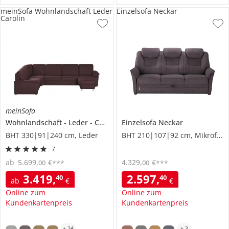
meinSofa Wohnlandschaft Leder
Einzelsofa Neckar
Carolin
meinSofa
Wohnlandschaft
Leder
Carolin
Einzelsofa
Neckar
BHT 330|91|240 cm, Leder
BHT 210|107|92 cm, Mikrofaser
7
ab
5.699
,
€
4.329
,
€
00
00
***
***
3.419
,
2.597
,
40
40
ab
€
€
Online zum
Online zum
Kundenkartenpreis
Kundenkartenpreis
+
24
+
3