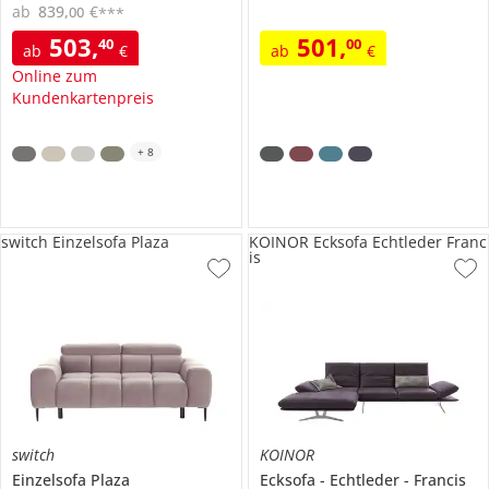
ab
839
,
€
00
***
503
,
501
,
40
00
ab
€
ab
€
Online zum
Kundenkartenpreis
+
8
switch Einzelsofa Plaza
KOINOR Ecksofa Echtleder Franc
is
switch
KOINOR
Einzelsofa
Plaza
Ecksofa
Echtleder
Francis