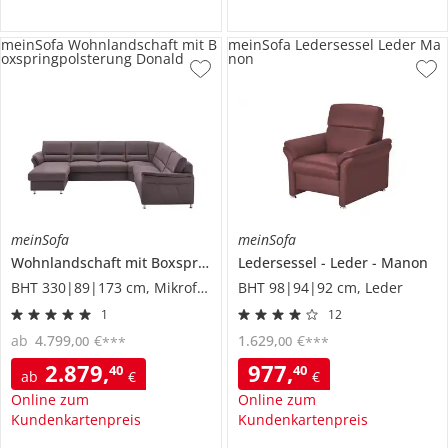
meinSofa Wohnlandschaft mit B
meinSofa Ledersessel Leder Ma
oxspringpolsterung Donald
non
meinSofa
meinSofa
Wohnlandschaft mit Boxspringpolsterung
Ledersessel
Donald
Leder
Manon
BHT 330|89|173 cm, Mikrofaser
BHT 98|94|92 cm, Leder
1
12
ab
4.799
,
€
1.629
,
€
00
00
***
***
2.879
,
977
,
40
40
ab
€
€
Online zum
Online zum
Kundenkartenpreis
Kundenkartenpreis