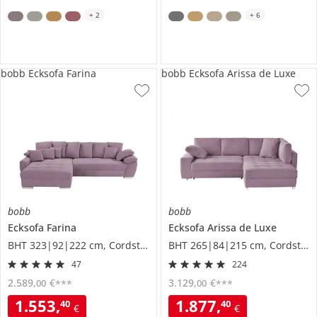
+
2
+
6
bobb Ecksofa Farina
bobb Ecksofa Arissa de Luxe
bobb
bobb
Ecksofa
Farina
Ecksofa
Arissa de Luxe
BHT 323|92|222 cm, Cordstoff
BHT 265|84|215 cm, Cordstoff
47
224
2.589
,
€
3.129
,
€
00
00
***
***
1.553
,
1.877
,
40
40
€
€