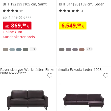
BHT 192|99|105 cm, Samt
BHT 314|93|159 cm, Leder
1
3
ab
1.449
,
€
00
***
869
,
6.549
,
40
00
ab
€
€
Online zum
Kundenkartenpreis
+
9
+
11
Ravensberger Werkstätten Einze
himolla Ecksofa Leder 1928
lsofa RW-Select