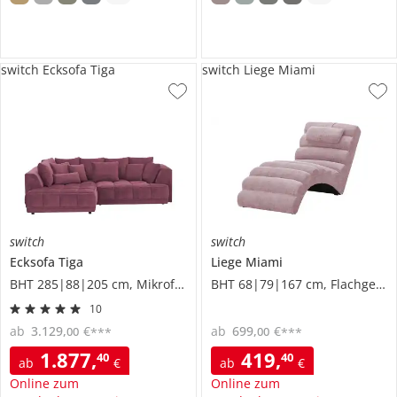
switch Ecksofa Tiga
switch Liege Miami
switch
switch
Ecksofa
Tiga
Liege
Miami
BHT 285|88|205 cm, Mikrofaser in Velours-Optik
BHT 68|79|167 cm, Flachgewebe grob
10
ab
3.129
,
€
ab
699
,
€
00
00
***
***
1.877
,
419
,
40
40
ab
€
ab
€
Online zum
Online zum