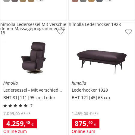
himolla Ledersessel Mit verschie
himolla Lederhocker 1928
denen Massageprogrammen 74
18
himolla
himolla
Ledersessel
Mit verschiedenen Massageprogrammen
Lederhocker
1928
7418
BHT 81|111|95 cm, Leder
BHT 121|45|65 cm
7
7.099
,
€
1.459
,
€
00
00
***
***
4.259
,
875
,
40
40
€
€
Online zum
Online zum