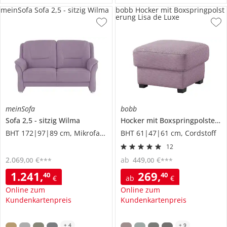
meinSofa Sofa 2,5 - sitzig Wilma
bobb Hocker mit Boxspringpolst
erung Lisa de Luxe
meinSofa
bobb
Sofa 2,5 - sitzig
Wilma
Hocker mit Boxspringpolsterung
BHT 172|97|89 cm, Mikrofaser
BHT 61|47|61 cm, Cordstoff
12
2.069
,
€
ab
449
,
€
00
00
***
***
1.241
,
269
,
40
40
€
ab
€
Online zum
Online zum
Kundenkartenpreis
Kundenkartenpreis
+
4
+
9