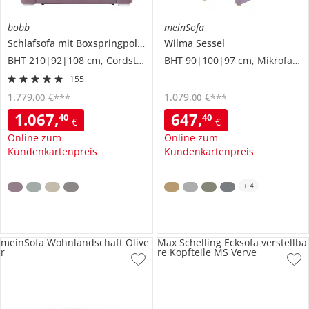
bobb
meinSofa
Schlafsofa mit Boxspringpolsterung
Wilma
Viannie de Luxe
Sessel
BHT 210|92|108 cm, Cordstoff
BHT 90|100|97 cm, Mikrofaser
155
1.779
,
€
1.079
,
€
00
00
***
***
1.067
,
647
,
40
40
€
€
Online zum
Online zum
Kundenkartenpreis
Kundenkartenpreis
+
4
meinSofa Wohnlandschaft Olive
Max Schelling Ecksofa verstellba
r
re Kopfteile MS Verve