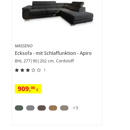
MASSENO
Ecksofa
mit Schlaffunktion
Apiro
BHL 277|90|202 cm, Cordstoff
1
909
,
00
€
+
5