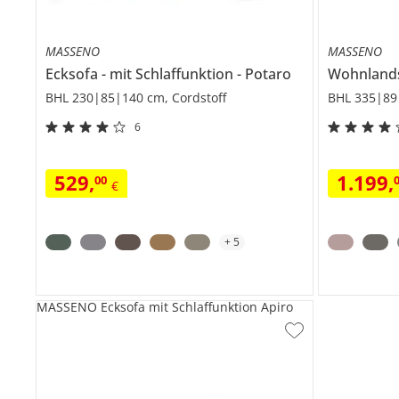
MASSENO
MASSENO
Ecksofa
mit Schlaffunktion
Potaro
Wohnland
BHL 230|85|140 cm, Cordstoff
BHL 335|89
6
529
,
1.199
,
00
€
+
5
MASSENO Ecksofa mit Schlaffunktion Apiro