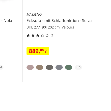
MASSENO
n
Nola
Ecksofa
mit Schlaffunktion
Selva
BHL 277|90|202 cm, Velours
2
889
,
00
€
+
4
+
6