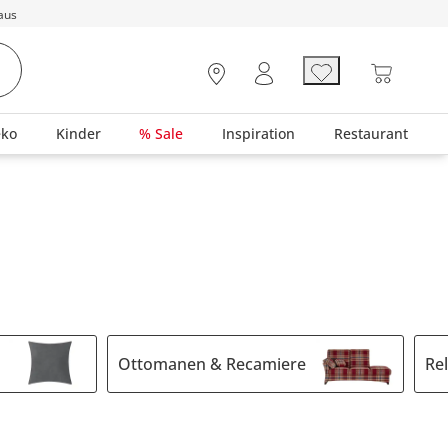
aus
eko
Kinder
% Sale
Inspiration
Restaurant
Ottomanen & Recamiere
Re