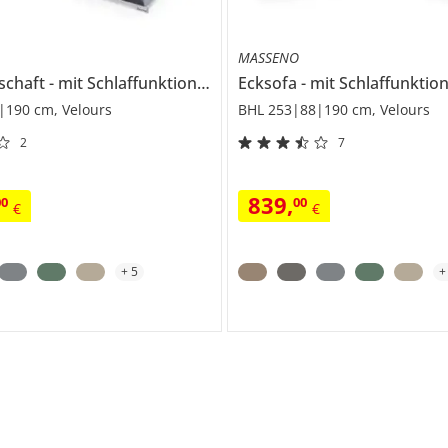
MASSENO
schaft
mit Schlaffunktion
Siena
Ecksofa
mit Schlaffunktio
|190 cm, Velours
BHL 253|88|190 cm, Velours
2
7
839
,
00
00
€
€
+
5