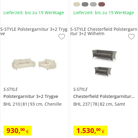
Lieferzeit: bis zu 19 Werktage
Lieferzeit: bis zu 19 Werktage
S-STYLE Polstergarnitur 3+2 Tryg
S-STYLE Chesterfield Polstergarn
ve
itur 3+2 Wilhelm
S-STYLE
S-STYLE
Polstergarnitur 3+2
Trygve
Chesterfield Polstergarnitur 3+2
BHL 210|81|93 cm, Chenille
BHL 237|78|82 cm, Samt
930
,
1.530
,
00
00
€
€