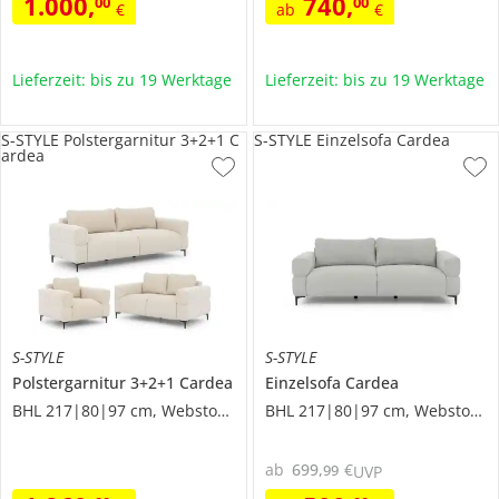
1.000
,
740
,
00
00
€
ab
€
Lieferzeit: bis zu 19 Werktage
Lieferzeit: bis zu 19 Werktage
S-STYLE Polstergarnitur 3+2+1 C
S-STYLE Einzelsofa Cardea
ardea
S-STYLE
S-STYLE
Polstergarnitur 3+2+1
Cardea
Einzelsofa
Cardea
BHL 217|80|97 cm, Webstoff grob
BHL 217|80|97 cm, Webstoff grob
ab
699
,
€
99
UVP