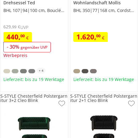
Drehsessel
Ted
Wohnlandschaft
Mollis
BHL 107|94|100 cm, Boucléstoff
BHL 350|77|168 cm, Cordstoff
629
,
€
99
UVP
440
,
1.620
,
00
00
€
€
-
30
%
gegenüber UVP
Werbepreis
+
4
Lieferzeit: bis zu 19 Werktage
Lieferzeit: bis zu 19 Werktage
S-STYLE Chesterfield Polstergarn
S-STYLE Chesterfield Polstergarn
itur 3+2 Cleo Blink
itur 2+1 Cleo Blink