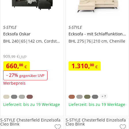
S-STYLE
S-STYLE
Ecksofa
Oskar
Ecksofa
mit Schlaffunktion
B
BHL 240|65|142 cm, Cordstoff
BHL 275|76|210 cm, Chenille
909
,
€
99
UVP
660
,
1.310
,
00
00
€
€
-
27
%
gegenüber UVP
Werbepreis
+
7
Lieferzeit: bis zu 19 Werktage
Lieferzeit: bis zu 19 Werktage
S-STYLE Chesterfield Einzelsofa
S-STYLE Chesterfield Einzelsofa
Cleo Blink
Cleo Blink