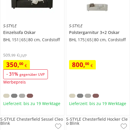
S-STYLE
S-STYLE
Einzelsofa
Oskar
Polstergarnitur 3+2
Oskar
BHL 151|65|80 cm, Cordstoff
BHL 175|65|80 cm, Cordstoff
509
,
€
99
UVP
350
,
800
,
00
00
€
€
-
31
%
gegenüber UVP
Werbepreis
Lieferzeit: bis zu 19 Werktage
Lieferzeit: bis zu 19 Werktage
S-STYLE Chesterfield Sessel Cleo
S-STYLE Chesterfield Hocker Cle
Blink
o Blink