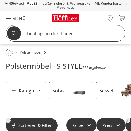
☀
40%*
auf
ALLES
– außer Elektro- & Werbeartikel – Mit Kundenkarte im
Möbelhaus
MENÜ
Polstermöbel
Polstermöbel - S-STYLE
111 Ergebnisse
Kategorie
Sofas
Sessel
1
1
Sortieren & Filter
Farbe
Preis