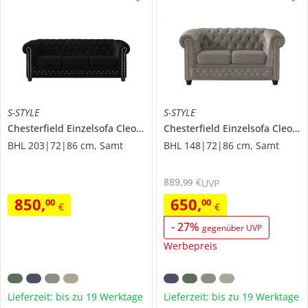
S-STYLE
S-STYLE
Chesterfield Einzelsofa
Cleo Blink
Chesterfield Einzelsofa
Cleo Blink
BHL 203|72|86 cm, Samt
BHL 148|72|86 cm, Samt
889
,
€
99
UVP
850
,
650
,
00
00
€
€
-
27
%
gegenüber UVP
Werbepreis
Lieferzeit: bis zu 19 Werktage
Lieferzeit: bis zu 19 Werktage