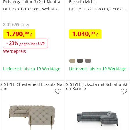
Polstergarnitur 3+2+1
Nubira
Ecksofa
Mollis
BHL 228|69|89 cm, Webstoff grob
BHL 255|77|168 cm, Cordstoff
2.319
,
€
99
UVP
1.790
,
1.040
,
00
00
€
€
-
23
%
gegenüber UVP
Werbepreis
Lieferzeit: bis zu 19 Werktage
Lieferzeit: bis zu 19 Werktage
S-STYLE Chesterfield Ecksofa Nat
S-STYLE Ecksofa mit Schlaffunkti
alie
on Bonnie