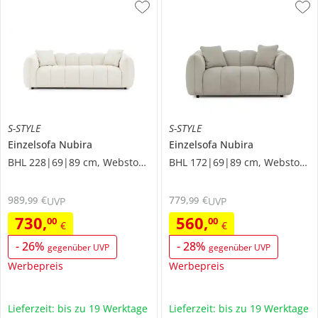
S-STYLE
S-STYLE
Einzelsofa
Nubira
Einzelsofa
Nubira
BHL 228|69|89 cm, Webstoff grob
BHL 172|69|89 cm, Webstoff grob
989
,
€
779
,
€
99
99
UVP
UVP
730
,
560
,
00
00
€
€
-
26
%
-
28
%
gegenüber UVP
gegenüber UVP
Werbepreis
Werbepreis
Lieferzeit: bis zu 19 Werktage
Lieferzeit: bis zu 19 Werktage