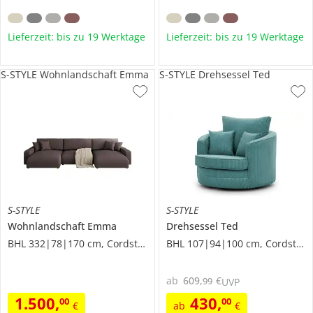
Lieferzeit: bis zu 19 Werktage
Lieferzeit: bis zu 19 Werktage
S-STYLE Wohnlandschaft Emma
S-STYLE Drehsessel Ted
S-STYLE
S-STYLE
Wohnlandschaft
Emma
Drehsessel
Ted
BHL 332|78|170 cm, Cordstoff
BHL 107|94|100 cm, Cordstoff
ab
609
,
€
99
UVP
1.500
,
430
,
00
00
€
ab
€