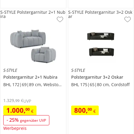
S-STYLE Polstergarnitur 2+1 Nub
S-STYLE Polstergarnitur 3+2 Osk
ira
ar
S-STYLE
S-STYLE
Polstergarnitur 2+1
Nubira
Polstergarnitur 3+2
Oskar
BHL 172|69|89 cm, Webstoff grob
BHL 175|65|80 cm, Cordstoff
1.329
,
€
99
UVP
1.000
,
800
,
00
00
€
€
-
25
%
gegenüber UVP
Werbepreis