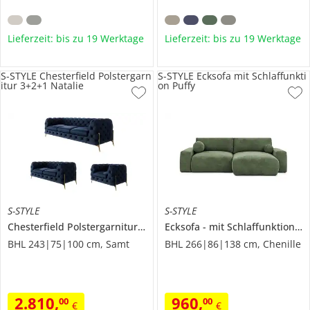
Lieferzeit: bis zu 19 Werktage
Lieferzeit: bis zu 19 Werktage
S-STYLE Chesterfield Polstergarn
S-STYLE Ecksofa mit Schlaffunkti
itur 3+2+1 Natalie
on Puffy
S-STYLE
S-STYLE
Chesterfield Polstergarnitur 3+2+1
Ecksofa
Natalie
mit Schlaffunktion
P
BHL 243|75|100 cm, Samt
BHL 266|86|138 cm, Chenille
2.810
,
960
,
00
00
€
€