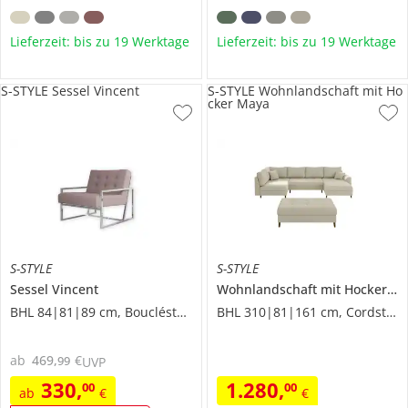
Lieferzeit: bis zu 19 Werktage
Lieferzeit: bis zu 19 Werktage
S-STYLE Sessel Vincent
S-STYLE Wohnlandschaft mit Ho
cker Maya
S-STYLE
S-STYLE
Sessel
Vincent
Wohnlandschaft mit Hocker
Ma
BHL 84|81|89 cm, Boucléstoff
BHL 310|81|161 cm, Cordstoff
ab
469
,
€
99
UVP
330
,
1.280
,
00
00
ab
€
€