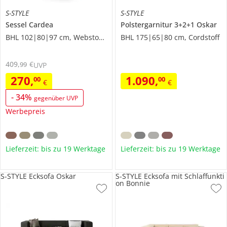
S-STYLE
S-STYLE
Sessel
Cardea
Polstergarnitur 3+2+1
Oskar
BHL 102|80|97 cm, Webstoff grob
BHL 175|65|80 cm, Cordstoff
409
,
€
99
UVP
270
,
1.090
,
00
00
€
€
-
34
%
gegenüber UVP
Werbepreis
Lieferzeit: bis zu 19 Werktage
Lieferzeit: bis zu 19 Werktage
S-STYLE Ecksofa Oskar
S-STYLE Ecksofa mit Schlaffunkti
on Bonnie