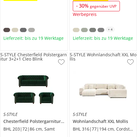
-
30
%
gegenüber UVP
Werbepreis
+
4
Lieferzeit: bis zu 19 Werktage
Lieferzeit: bis zu 19 Werktage
S-STYLE Chesterfield Polstergarn
S-STYLE Wohnlandschaft XXL Mo
itur 3+2+1 Cleo Blink
llis
S-STYLE
S-STYLE
Chesterfield Polstergarnitur 3+2+1
Wohnlandschaft XXL
Cleo Blink
Mollis
BHL 203|72|86 cm, Samt
BHL 316|77|194 cm, Cordstoff