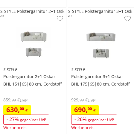
S-STYLE Polstergarnitur 2+1 Osk
S-STYLE Polstergarnitur 3+1 Osk
ar
ar
S-STYLE
S-STYLE
Polstergarnitur 2+1
Oskar
Polstergarnitur 3+1
Oskar
BHL 151|65|80 cm, Cordstoff
BHL 175|65|80 cm, Cordstoff
859
,
€
929
,
€
99
99
UVP
UVP
630
,
690
,
00
00
€
€
-
27
%
-
26
%
gegenüber UVP
gegenüber UVP
Werbepreis
Werbepreis