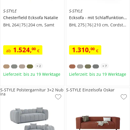
S-STYLE
S-STYLE
Chesterfield Ecksofa
Natalie
Ecksofa
mit Schlaffunktion
B
BHL 264|75|204 cm, Samt
BHL 275|76|210 cm, Cordstoff
1.524
,
1.310
,
00
00
ab
€
€
+
2
+
7
Lieferzeit: bis zu 19 Werktage
Lieferzeit: bis zu 19 Werktage
S-STYLE Polstergarnitur 3+2 Nub
S-STYLE Einzelsofa Oskar
ira