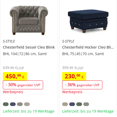
S-STYLE
S-STYLE
Chesterfield Sessel
Cleo Blink
Chesterfield Hocker
Cleo Blink
BHL 104|72|86 cm, Samt
BHL 75|45|70 cm, Samt
639
,
€
359
,
€
99
99
UVP
UVP
450
,
230
,
00
00
€
€
-
30
%
-
36
%
gegenüber UVP
gegenüber UVP
Werbepreis
Werbepreis
Lieferzeit: bis zu 19 Werktage
Lieferzeit: bis zu 19 Werktage