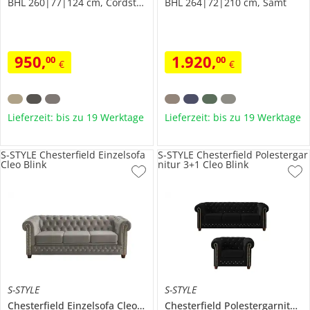
BHL 260|77|124 cm, Cordstoff
BHL 264|72|210 cm, Samt
950
,
1.920
,
00
00
€
€
Lieferzeit: bis zu 19 Werktage
Lieferzeit: bis zu 19 Werktage
S-STYLE Chesterfield Einzelsofa
S-STYLE Chesterfield Polestergar
Cleo Blink
nitur 3+1 Cleo Blink
S-STYLE
S-STYLE
Chesterfield Einzelsofa
Cleo Blink
Chesterfield Polestergarnitur 3+1