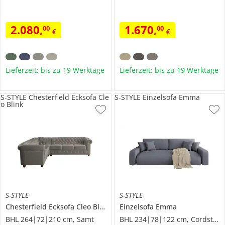
2.080
,
1.670
,
00
00
€
€
Lieferzeit: bis zu 19 Werktage
Lieferzeit: bis zu 19 Werktage
S-STYLE Chesterfield Ecksofa Cle
S-STYLE Einzelsofa Emma
o Blink
S-STYLE
S-STYLE
Chesterfield Ecksofa
Cleo Blink
Einzelsofa
Emma
BHL 264|72|210 cm, Samt
BHL 234|78|122 cm, Cordstoff