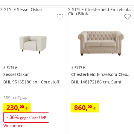
S-STYLE Sessel Oskar
S-STYLE Chesterfield Einzelsofa
Cleo Blink
S-STYLE
S-STYLE
Sessel
Oskar
Chesterfield Einzelsofa
Cleo Blink
BHL 95|65|80 cm, Cordstoff
BHL 148|72|86 cm, Samt
359
,
€
99
UVP
230
,
860
,
00
00
€
€
-
36
%
gegenüber UVP
Werbepreis