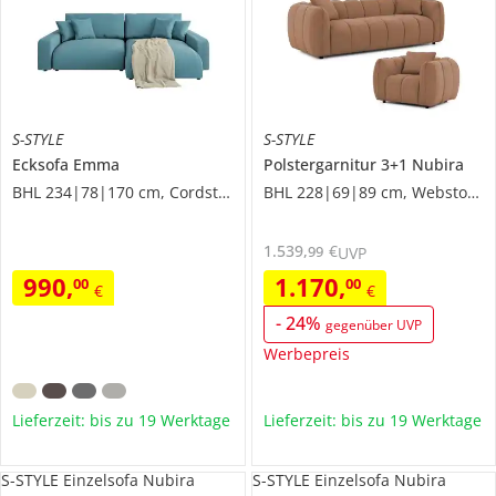
S-STYLE
S-STYLE
Ecksofa
Emma
Polstergarnitur 3+1
Nubira
BHL 234|78|170 cm, Cordstoff
BHL 228|69|89 cm, Webstoff grob
1.539
,
€
99
UVP
990
,
1.170
,
00
00
€
€
-
24
%
gegenüber UVP
Werbepreis
Lieferzeit: bis zu 19 Werktage
Lieferzeit: bis zu 19 Werktage
S-STYLE Einzelsofa Nubira
S-STYLE Einzelsofa Nubira