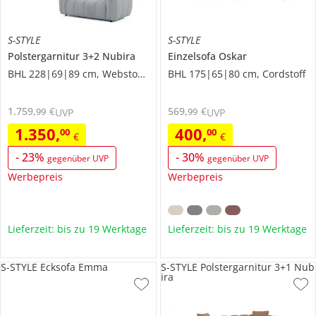
S-STYLE
S-STYLE
Polstergarnitur 3+2
Nubira
Einzelsofa
Oskar
BHL 228|69|89 cm, Webstoff grob
BHL 175|65|80 cm, Cordstoff
1.759
,
€
569
,
€
99
99
UVP
UVP
1.350
,
400
,
00
00
€
€
-
23
%
-
30
%
gegenüber UVP
gegenüber UVP
Werbepreis
Werbepreis
Lieferzeit: bis zu 19 Werktage
Lieferzeit: bis zu 19 Werktage
S-STYLE Ecksofa Emma
S-STYLE Polstergarnitur 3+1 Nub
ira