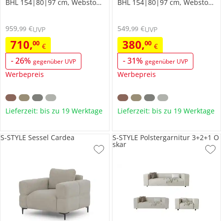
BHL 154|80|97 cm, Webstoff grob
BHL 154|80|97 cm, Webstoff grob
959
,
€
549
,
€
99
99
UVP
UVP
710
,
380
,
00
00
€
€
-
26
%
-
31
%
gegenüber UVP
gegenüber UVP
Werbepreis
Werbepreis
Lieferzeit: bis zu 19 Werktage
Lieferzeit: bis zu 19 Werktage
S-STYLE Sessel Cardea
S-STYLE Polstergarnitur 3+2+1 O
skar