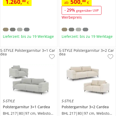
1.260
,
500
,
00
00
€
ab
€
-
29
%
gegenüber UVP
Werbepreis
Lieferzeit: bis zu 19 Werktage
Lieferzeit: bis zu 19 Werktage
S-STYLE Polstergarnitur 3+1 Car
S-STYLE Polstergarnitur 3+2 Car
dea
dea
S-STYLE
S-STYLE
Polstergarnitur 3+1
Cardea
Polstergarnitur 3+2
Cardea
BHL 217|80|97 cm, Webstoff grob
BHL 217|80|97 cm, Webstoff grob