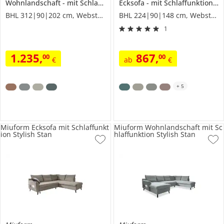
Wohnlandschaft
mit Schlaffunktion
Ecksofa
Scandic Lagom
mit Schlaffunktion
S
BHL 312|90|202 cm, Webstoff
BHL 224|90|148 cm, Webstoff
1
1.235
,
867
,
00
00
€
ab
€
+
5
Miuform Ecksofa mit Schlaffunkt
Miuform Wohnlandschaft mit Sc
ion Stylish Stan
hlaffunktion Stylish Stan