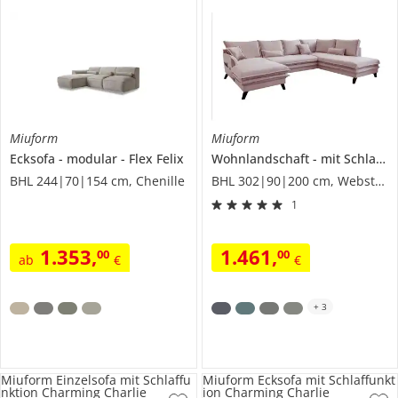
Miuform
Miuform
Ecksofa
modular
Flex Felix
Wohnlandschaft
mit Schlaffunktion
BHL 244|70|154 cm, Chenille
BHL 302|90|200 cm, Webstoff
1
1.353
,
1.461
,
00
00
ab
€
€
+
3
Miuform Einzelsofa mit Schlaffu
Miuform Ecksofa mit Schlaffunkt
nktion Charming Charlie
ion Charming Charlie