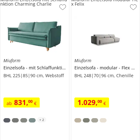
nktion Charming Charlie
x Felix
Miuform
Miuform
Einzelsofa
mit Schlaffunktion
Charming Charlie
Einzelsofa
modular
Flex Felix
BHL 225|85|90 cm, Webstoff
BHL 248|70|96 cm, Chenille
831
,
1.029
,
00
00
ab
€
€
+
2