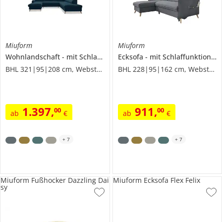
Miuform
Miuform
Wohnlandschaft
mit Schlaffunktion
Ecksofa
Sweet Harmony
mit Schlaffunktion
S
BHL 321|95|208 cm, Webstoff
BHL 228|95|162 cm, Webstoff
1.397
,
911
,
00
00
ab
€
ab
€
+
7
+
7
Miuform Fußhocker Dazzling Dai
Miuform Ecksofa Flex Felix
sy