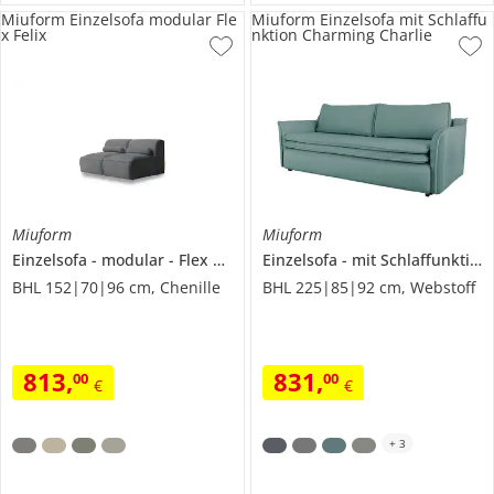
Miuform Einzelsofa modular Fle
Miuform Einzelsofa mit Schlaffu
x Felix
nktion Charming Charlie
Miuform
Miuform
Einzelsofa
modular
Flex Felix
Einzelsofa
mit Schlaffunktion
BHL 152|70|96 cm, Chenille
BHL 225|85|92 cm, Webstoff
813
,
831
,
00
00
€
€
+
3