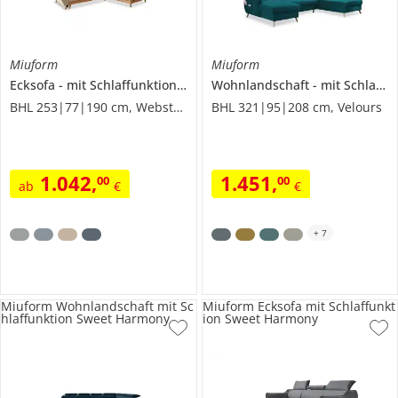
Miuform
Miuform
Ecksofa
mit Schlaffunktion
Dazzling Daisy
Wohnlandschaft
mit Schlaffunktion
BHL 253|77|190 cm, Webstoff
BHL 321|95|208 cm, Velours
1.042
,
1.451
,
00
00
ab
€
€
+
7
Miuform Wohnlandschaft mit Sc
Miuform Ecksofa mit Schlaffunkt
hlaffunktion Sweet Harmony
ion Sweet Harmony