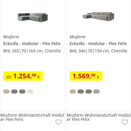
Miuform
Miuform
Ecksofa
modular
Flex Felix
Ecksofa
modular
Flex Felix
BHL 265|70|169 cm, Chenille
BHL 340|70|154 cm, Chenille
1.254
,
1.569
,
00
00
ab
€
€
Miuform Wohnlandschaft modul
Miuform Wohnlandschaft modul
ar Flex Felix
ar Flex Felix