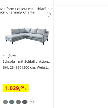
Miuform Ecksofa mit Schlaffunkt
ion Charming Charlie
Miuform
Ecksofa
mit Schlaffunktion
Charming Charlie
BHL 234|90|200 cm, Webstoff
1.029
,
00
€
+
3