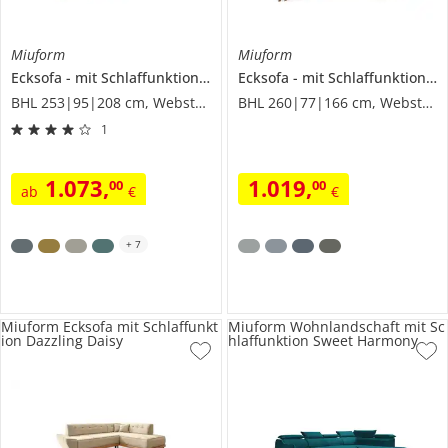
Miuform
Miuform
Ecksofa
mit Schlaffunktion
Sweet Harmony
Ecksofa
mit Schlaffunktion
D
BHL 253|95|208 cm, Webstoff
BHL 260|77|166 cm, Webstoff
1
1.073
,
1.019
,
00
00
ab
€
€
+
7
Miuform Ecksofa mit Schlaffunkt
Miuform Wohnlandschaft mit Sc
ion Dazzling Daisy
hlaffunktion Sweet Harmony