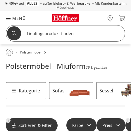
☀
40%*
auf
ALLES
– außer Elektro- & Werbeartikel – Mit Kundenkarte im
Möbelhaus
MENÜ
Polstermöbel
Polstermöbel - Miuform
29 Ergebnisse
Kategorie
Sofas
Sessel
1
1
Sortieren & Filter
Farbe
Preis