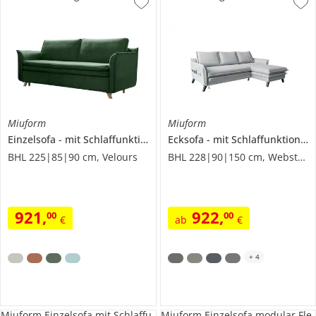
Miuform
Miuform
Einzelsofa
mit Schlaffunktion
Charming Charlie
Ecksofa
mit Schlaffunktion
C
BHL 225|85|90 cm, Velours
BHL 228|90|150 cm, Webstoff
921
,
922
,
00
00
€
ab
€
+
4
Miuform Einzelsofa mit Schlaffu
Miuform Einzelsofa modular Fle