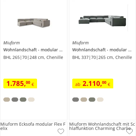
Miuform
Miuform
Wohnlandschaft
modular
Flex Felix
Wohnlandschaft
modular
Fl
BHL 265|70|248 cm, Chenille
BHL 337|70|265 cm, Chenille
1.785
,
2.110
,
00
00
€
ab
€
Miuform Ecksofa modular Flex F
Miuform Wohnlandschaft mit Sc
elix
hlaffunktion Charming Charlie