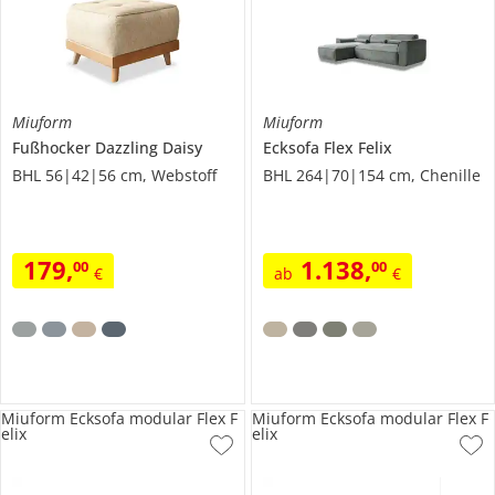
Miuform
Miuform
Fußhocker
Dazzling Daisy
Ecksofa
Flex Felix
BHL 56|42|56 cm, Webstoff
BHL 264|70|154 cm, Chenille
179
,
1.138
,
00
00
€
ab
€
Miuform Ecksofa modular Flex F
Miuform Ecksofa modular Flex F
elix
elix