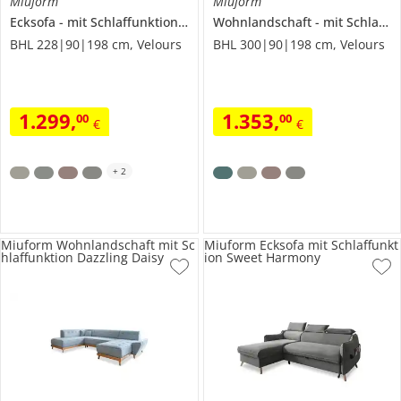
Miuform
Miuform
Ecksofa
mit Schlaffunktion
Stylish Stan
Wohnlandschaft
mit Schlaffunktion
BHL 228|90|198 cm, Velours
BHL 300|90|198 cm, Velours
1.299
,
1.353
,
00
00
€
€
+
2
Miuform Wohnlandschaft mit Sc
Miuform Ecksofa mit Schlaffunkt
hlaffunktion Dazzling Daisy
ion Sweet Harmony