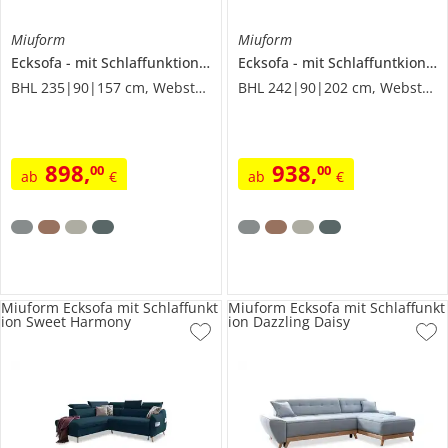
Miuform
Miuform
Ecksofa
mit Schlaffunktion
Scandic Lagom
Ecksofa
mit Schlaffuntkion
S
BHL 235|90|157 cm, Webstoff
BHL 242|90|202 cm, Webstoff
898
,
938
,
00
00
ab
€
ab
€
Miuform Ecksofa mit Schlaffunkt
Miuform Ecksofa mit Schlaffunkt
ion Sweet Harmony
ion Dazzling Daisy