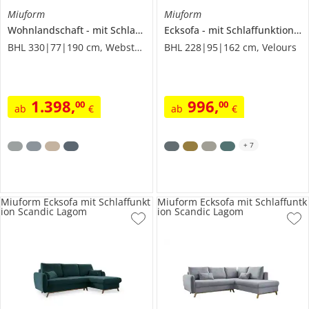
Miuform
Miuform
Wohnlandschaft
mit Schlaffunktion
Ecksofa
Dazzling Daisy
mit Schlaffunktion
S
BHL 330|77|190 cm, Webstoff
BHL 228|95|162 cm, Velours
1.398
,
996
,
00
00
ab
€
ab
€
+
7
Miuform Ecksofa mit Schlaffunkt
Miuform Ecksofa mit Schlaffuntk
ion Scandic Lagom
ion Scandic Lagom