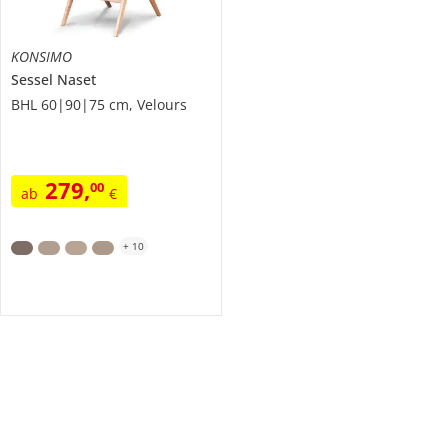
KONSIMO
Sessel
Naset
BHL 60|90|75 cm, Velours
279
,
00
ab
€
+
10