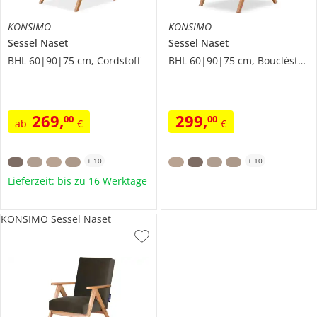
KONSIMO
KONSIMO
Sessel
Naset
Sessel
Naset
BHL 60|90|75 cm, Cordstoff
BHL 60|90|75 cm, Boucléstoff
269
,
299
,
00
00
ab
€
€
+
10
+
10
Lieferzeit: bis zu 16 Werktage
KONSIMO Sessel Naset