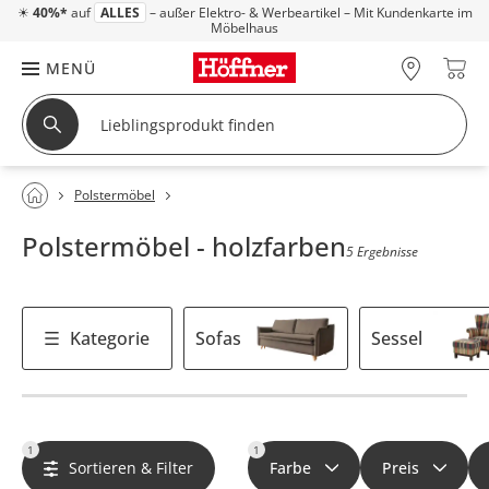
☀
40%*
auf
ALLES
– außer Elektro- & Werbeartikel – Mit Kundenkarte im
Möbelhaus
MENÜ
Polstermöbel
Polstermöbel - holzfarben
5 Ergebnisse
Kategorie
Sofas
Sessel
1
1
Sortieren & Filter
Farbe
Preis