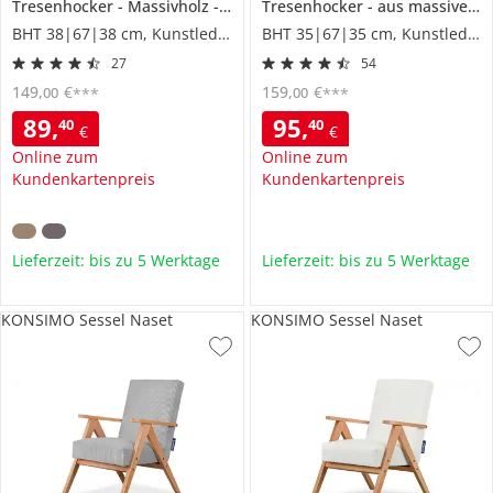
Tresenhocker
Massivholz
Amarillo
Tresenhocker
aus massivem Akazienholz
BHT 38|67|38 cm, Kunstleder
BHT 35|67|35 cm, Kunstleder
27
54
149
,
€
159
,
€
00
00
***
***
89
,
95
,
40
40
€
€
Online zum
Online zum
Kundenkartenpreis
Kundenkartenpreis
Lieferzeit: bis zu 5 Werktage
Lieferzeit: bis zu 5 Werktage
KONSIMO Sessel Naset
KONSIMO Sessel Naset