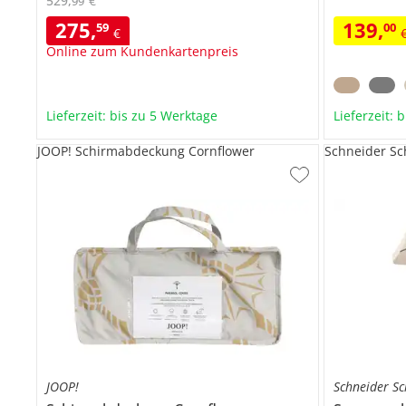
529
,
€
99
275
,
139
,
59
00
€
Online zum Kundenkartenpreis
Lieferzeit: bis zu 5 Werktage
Lieferzeit: 
JOOP! Schirmabdeckung Cornflower
Schneider S
JOOP!
Schneider S