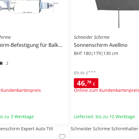
chirme
Schneider Schirme
Sonnenschirm-Befestigung für Balkonbrüstung
Sonnenschirm
Avellino
BHT 180|179|130 cm
2
***
89
,
€
99
46
,
79
€
 Kundenkartenpreis
Online zum Kundenkartenprei
bis zu 3 Werktage
Lieferzeit: bis zu 10 Werktage
enschirm Expert Auto Tilt
Schneider Schirme Schirmhalter