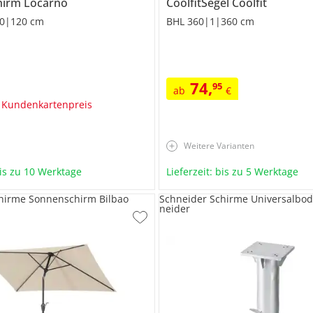
hirm
Locarno
CoolfitSegel
Coolfit
0|120 cm
BHL 360|1|360 cm
74
,
95
ab
€
 Kundenkartenpreis
Weitere Varianten
bis zu 10 Werktage
Lieferzeit: bis zu 5 Werktage
hirme Sonnenschirm Bilbao
Schneider Schirme Universalbod
neider