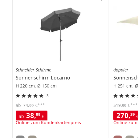
Schneider Schirme
doppler
Sonnenschirm
Locarno
Sonnensc
H 220 cm, Ø 150 cm
H 251 cm, 
3
***
***
ab
74
,
€
519
,
€
99
99
38
,
270
,
99
39
ab
€
Online zum Kundenkartenpreis
Online zum