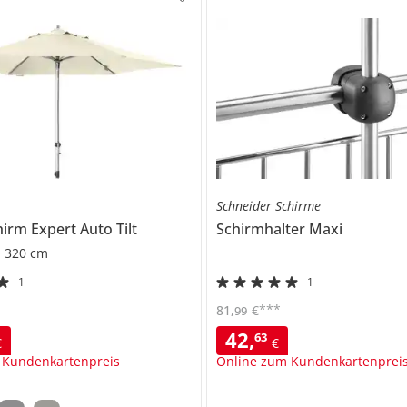
Schneider Schirme
hirm
Expert Auto Tilt
Schirmhalter
Maxi
Ø 320 cm
1
1
***
81
,
€
99
42
,
63
€
€
 Kundenkartenpreis
Online zum Kundenkartenprei