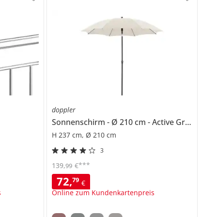
doppler
Sonnenschirm
Ø 210 cm
Active Green
H 237 cm, Ø 210 cm
3
***
139
,
€
99
72
,
79
€
s
Online zum Kundenkartenpreis