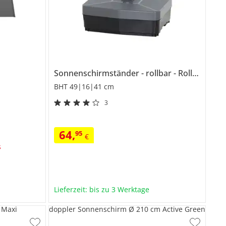
Sonnenschirmständer
rollbar
Roll Foot
BHT 49|16|41 cm
3
64
,
95
€
s
Lieferzeit: bis zu 3 Werktage
 Maxi
doppler Sonnenschirm Ø 210 cm Active Green