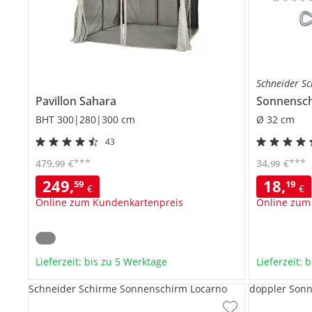
Schneider S
Pavillon
Sahara
BHT 300|280|300 cm
Ø 32 cm
43
***
***
479
,
€
34
,
€
99
99
249
,
18
,
59
19
€
€
Online zum Kundenkartenpreis
Online zum
Lieferzeit: bis zu 5 Werktage
Lieferzeit: 
Schneider Schirme Sonnenschirm Locarno
doppler Sonn