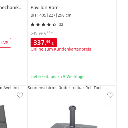
mechanik
Doppler Select
Pavillon
Rom
BHT 405|227|298 cm
32
***
649
,
€
99
337
,
99
 UVP
€
Online zum Kundenkartenpreis
Lieferzeit: bis zu 5 Werktage
 Avellino
Sonnenschirmständer rollbar Roll Foot