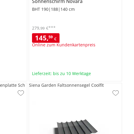
Sonnenschirm
Novara
BHT 190|188|140 cm
***
279
,
€
99
145
,
59
€
Online zum Kundenkartenpreis
Lieferzeit: bis zu 10 Werktage
enplatte Sch
Siena Garden Faltsonnensegel Coolfit