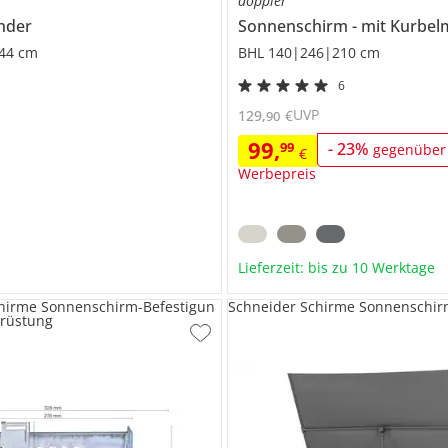
doppler
nder
Sonnenschirm
mit Kurbel
44 cm
BHL 140|246|210 cm
6
UVP
129
,
€
90
99
,
99
-
23
%
gegenüber
€
Werbepreis
Lieferzeit: bis zu 10 Werktage
hirme Sonnenschirm-Befestigun
Schneider Schirme Sonnenschirm
brüstung