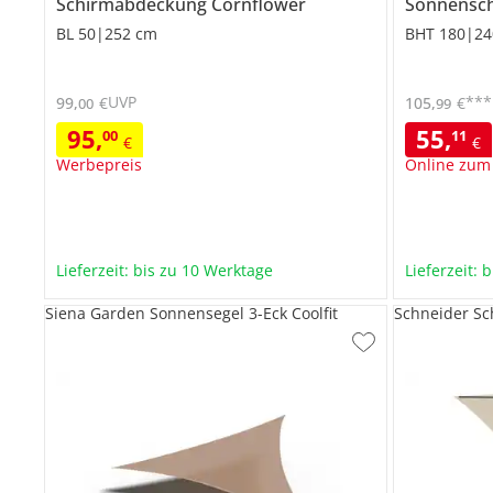
Schirmabdeckung
Cornflower
Sonnensc
BL 50|252 cm
BHT 180|24
UVP
***
99
,
€
105
,
€
00
99
95
,
55
,
00
11
€
€
Werbepreis
Online zum
Lieferzeit: bis zu 10 Werktage
Lieferzeit: 
Siena Garden Sonnensegel 3-Eck Coolfit
Schneider Sc