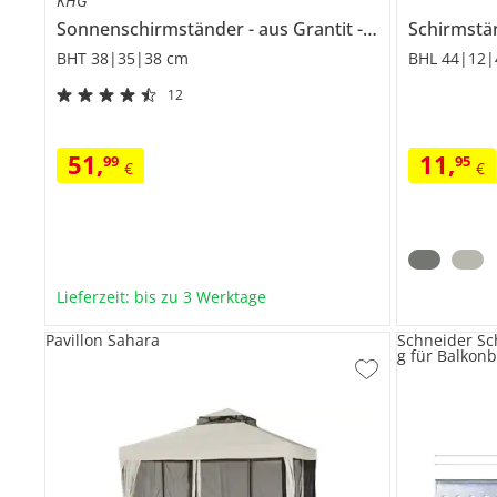
KHG
Sonnenschirmständer
aus Grantit
Granito
Schirmstä
BHT 38|35|38 cm
BHL 44|12|
12
51
,
11
,
99
95
€
€
Lieferzeit: bis zu 3 Werktage
Pavillon Sahara
Schneider Sc
g für Balkon