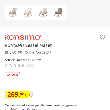
KONSIMO
Sessel
Naset
BHL 60|90|75 cm, Cordstoff
Artikelnummer : 60404295
0/5
269
,
00
€
Onlinepreis: Alle etwaigen Rabatte bereits abgezogen.
Inkl. MwSt. zzgl.
Versand