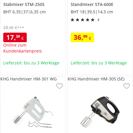
Stabmixer
STM-250S
Standmixer
STA-600E
BHT 6,35|37|6,35 cm
BHT 18|39,5|14,5 cm
4
28
,
€
99
***
17
,
36
,
39
99
€
€
Online zum
Kundenkartenpreis
Lieferzeit: bis zu 3 Werktage
Lieferzeit: bis zu 3 Werktage
KHG Handmixer HM-301 WG
KHG Handmixer HM-305 (SE)