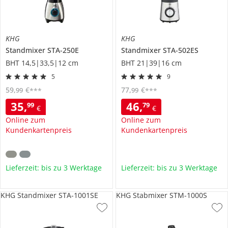
KHG
KHG
Standmixer
STA-250E
Standmixer
STA-502ES
BHT 14,5|33,5|12 cm
BHT 21|39|16 cm
5
9
59
,
€
77
,
€
99
99
***
***
35
,
46
,
99
79
€
€
Online zum
Online zum
Kundenkartenpreis
Kundenkartenpreis
Lieferzeit: bis zu 3 Werktage
Lieferzeit: bis zu 3 Werktage
KHG Standmixer STA-1001SE
KHG Stabmixer STM-1000S