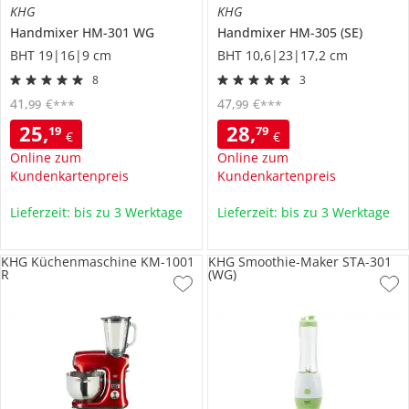
KHG
KHG
Handmixer
HM-301 WG
Handmixer
HM-305 (SE)
BHT 19|16|9 cm
BHT 10,6|23|17,2 cm
8
3
41
,
€
47
,
€
99
99
***
***
25
,
28
,
19
79
€
€
Online zum
Online zum
Kundenkartenpreis
Kundenkartenpreis
Lieferzeit: bis zu 3 Werktage
Lieferzeit: bis zu 3 Werktage
KHG Küchenmaschine KM-1001
KHG Smoothie-Maker STA-301
R
(WG)