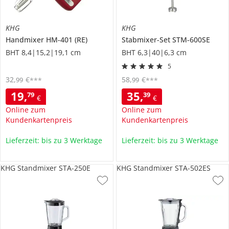
KHG
KHG
Handmixer
HM-401 (RE)
Stabmixer-Set
STM-600SE
BHT 8,4|15,2|19,1 cm
BHT 6,3|40|6,3 cm
5
32
,
€
58
,
€
99
99
***
***
19
,
35
,
79
39
€
€
Online zum
Online zum
Kundenkartenpreis
Kundenkartenpreis
Lieferzeit: bis zu 3 Werktage
Lieferzeit: bis zu 3 Werktage
KHG Standmixer STA-250E
KHG Standmixer STA-502ES