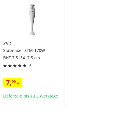
KHG
Stabmixer
STM-170W
BHT 7,5|34|7,5 cm
6
7
,
99
€
Lieferzeit: bis zu 3 Werktage