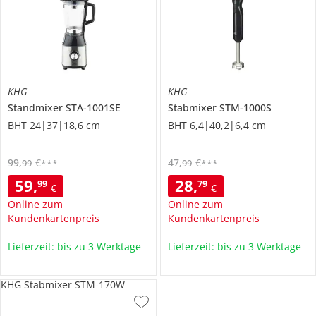
KHG
KHG
Standmixer
STA-1001SE
Stabmixer
STM-1000S
BHT 24|37|18,6 cm
BHT 6,4|40,2|6,4 cm
99
,
€
47
,
€
99
99
***
***
59
,
28
,
99
79
€
€
Online zum
Online zum
Kundenkartenpreis
Kundenkartenpreis
Lieferzeit: bis zu 3 Werktage
Lieferzeit: bis zu 3 Werktage
KHG Stabmixer STM-170W