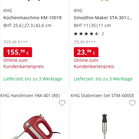
KHG
KHG
Küchenmaschine
KM-1001R
Smoothie-Maker
STA-301 (WG)
BHT 25,6|27,3|42,6 cm
BHT 11|35|11 cm
2
259
,
€
39
,
€
99
99
***
***
155
,
23
,
99
99
€
€
Online zum
Online zum
Kundenkartenpreis
Kundenkartenpreis
Lieferzeit: bis zu 3 Werktage
Lieferzeit: bis zu 3 Werktage
KHG Handmixer HM-401 (RE)
KHG Stabmixer-Set STM-600SE