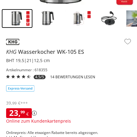
Inhalt der Seitenleiste überspringen - Zum Seitenende
KHG
Wasserkocher
WK-105 ES
BHT 19,5|21|12,5 cm
Artikelnummer : 618355
4.5/5
14 BEWERTUNGEN LESEN
39
,
€
99
***
23
,
99
€
Online zum Kundenkartenpreis
Onlinepreis: Alle etwaigen Rabatte bereits abgezogen.