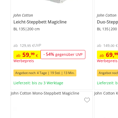
John Cotton
John Cotton
Leicht-Steppbett
Magicline
Duo-Step
BL 135|200 cm
BL 135|200
UVP
ab
129
,
€
ab
149
,
€
95
00
59
,
69
,
99
-
54
%
9
gegenüber UVP
ab
€
ab
Werbepreis
Werbepreis
Angebot noch
4 Tage | 19 Std. | 13 Min.
Angebot noc
Lieferzeit: bis zu 3 Werktage
Lieferzeit: 
John Cotton Mono-Steppbett Magicline
John Cotton 