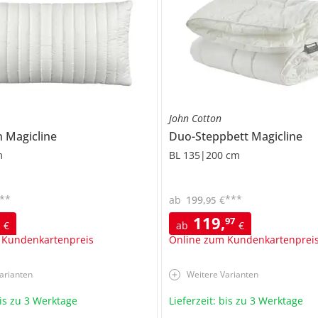
John Cotton
n
Magicline
Duo-Steppbett
Magicline
m
BL 135|200 cm
**
***
ab
199
,
€
95
119
,
7
97
€
ab
€
 Kundenkartenpreis
Online zum Kundenkartenprei
arianten
Weitere Varianten
bis zu 3 Werktage
Lieferzeit: bis zu 3 Werktage