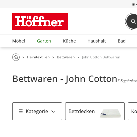
☀
Möbel
Garten
Küche
Haushalt
Bad
Heimtextilien
Bettwaren
John Cotton Bettwaren
Bettwaren - John Cotton
7 Ergebniss
Kategorie
Bettdecken
Ko