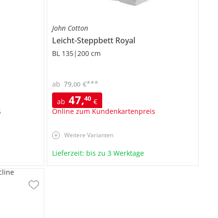
John Cotton
Leicht-Steppbett
Royal
BL 135|200 cm
***
ab
79
,
€
00
47
,
40
ab
€
s
Online zum Kundenkartenpreis
Weitere Varianten
Lieferzeit: bis zu 3 Werktage
cline