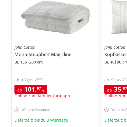
John Cotton
John Cotton
Mono-Steppbett
Magicline
Kopfkisse
BL 135|200 cm
BL 40|80 c
***
*
ab
169
,
€
ab
59
,
€
95
95
101
,
35
,
97
9
ab
€
ab
Online zum Kundenkartenpreis
Online zum
Weitere Varianten
Weitere V
Lieferzeit: bis zu 3 Werktage
Lieferzeit: 