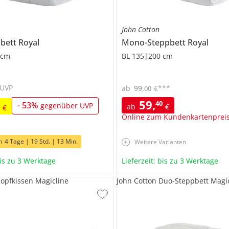
John Cotton
pbett
Royal
Mono-Steppbett
Royal
 cm
BL 135|200 cm
UVP
***
ab
99
,
€
00
59
,
40
9
-
53
%
gegenüber UVP
ab
€
€
Online zum Kundenkartenprei
h
4 Tage | 19 Std. | 13 Min.
Weitere Varianten
bis zu 3 Werktage
Lieferzeit: bis zu 3 Werktage
Kopfkissen Magicline
John Cotton Duo-Steppbett Magi